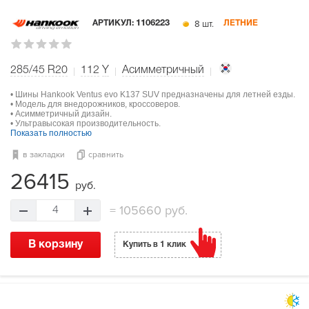
8 шт.
АРТИКУЛ:
1106223
ЛЕТНИЕ
285/45 R20
112
Y
Асимметричный
• Шины Hankook Ventus evo K137 SUV предназначены для летней езды.
• Модель для внедорожников, кроссоверов.
• Асимметричный дизайн.
• Ультравысокая производительность.
Показать полностью
в закладки
сравнить
26415
руб.
=
105660 руб.
4
В корзину
Купить в 1 клик