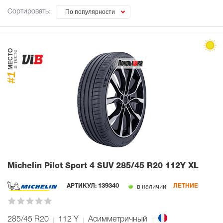
Сортировать:
По популярности
МЕСТО
в тесте
#1
Michelin Pilot Sport 4 SUV
285/45 R20 112Y XL
в наличии
АРТИКУЛ:
139340
ЛЕТНИЕ
285/45 R20
112
Y
Асимметричный