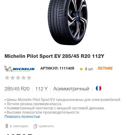
Michelin Pilot Sport EV
285/45 R20 112Y
8 шт.
АРТИКУЛ:
1111409
ЛЕТНИЕ
285/45 R20
112
Y
Асимметричный
• Шины Michelin Pilot Sport EV предназначены для электромобилей.
• Летняя резина премиум-класса.
• Асимметричный протектор с мощной системой дренажа.
• Высокие показатели производительности.
Показать полностью
в закладки
сравнить