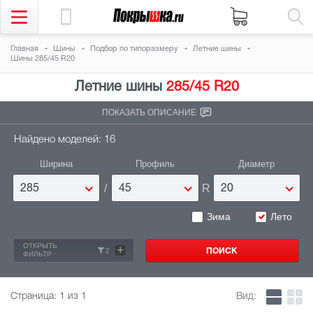
Главная
Шины
Подбор по типоразмеру
Летние шины
Шины 285/45 R20
Летние шины
285/45 R20
ПОКАЗАТЬ ОПИСАНИЕ
Найдено моделей: 16
Ширина
Профиль
Диаметр
/
R
285
45
20
Зима
Лето
ОТКРЫТЬ
+
2
ФИЛЬТР
Страница:
1
из 1
Вид: