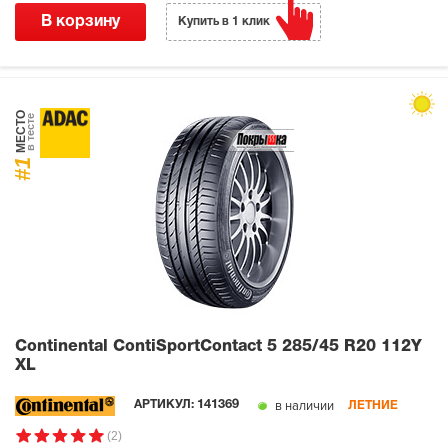
В корзину
Купить в 1 клик
МЕСТО
в тесте
#1
Continental ContiSportContact 5
285/45 R20 112Y
XL
в наличии
АРТИКУЛ:
141369
ЛЕТНИЕ
(2)