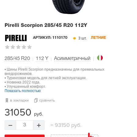
Pirelli Scorpion
285/45 R20 112Y
3 шт.
АРТИКУЛ:
1110170
ЛЕТНИЕ
285/45 R20
112
Y
Асимметричный
• Шины Pirelli Scorpion предназначены для премиальных
внедорожников.
• Туринговая модель для летней эксплуатации.
• Новинка 2022 года.
• Улучшенный комфорт.
Показать полностью
в закладки
сравнить
31050
руб.
=
93150 руб.
3