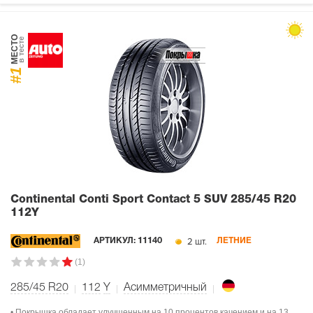
МЕСТО
в тесте
#1
Continental Conti Sport Contact 5 SUV
285/45 R20
112Y
2 шт.
АРТИКУЛ:
11140
ЛЕТНИЕ
(1)
285/45 R20
112
Y
Асимметричный
• Покрышка обладает улучшенным на 10 процентов качением и на 13