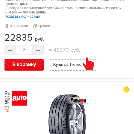
сухом покрытии.
• Обладает повышенной устойчивостью на максимальных скоростях.
• Сезон — летние шины.
Показать полностью
в закладки
сравнить
22835
руб.
=
45670 руб.
2
В корзину
Купить в 1 клик
МЕСТО
в тесте
#3