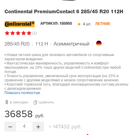
Continental PremiumContact 6
285/45 R20 112H
4 шт.
АРТИКУЛ:
185955
ЛЕТНИЕ
(1)
285/45 R20
112
H
Асимметричный
• Новая летняя шина для легкового автомобиля со спортивным
характером вождения.
• Фантастическая маневренность, управляемость и комфорт
(малошумная, на 10% тише других моделей Continental) при любой
погоде.
• Точность управления, увеличенный срок эксплуатации (на 15% в
сравнении с другими моделями) и низкое сопротивление качению.
• Короткий тормозной путь, благодаря инновационному составу резины
с диоксидом кремния.
Показать полностью
в закладки
сравнить
36858
руб.
=
147432 руб.
4