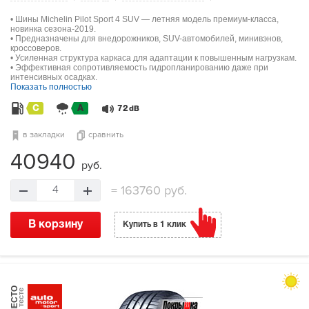
• Шины Michelin Pilot Sport 4 SUV — летняя модель премиум-класса,
новинка сезона-2019.
• Предназначены для внедорожников, SUV-автомобилей, минивэнов,
кроссоверов.
• Усиленная структура каркаса для адаптации к повышенным нагрузкам.
• Эффективная сопротивляемость гидропланированию даже при
интенсивных осадках.
Показать полностью
C
A
72
dB
в закладки
сравнить
40940
руб.
=
163760 руб.
4
В корзину
Купить в 1 клик
МЕСТО
в тесте