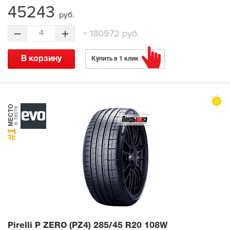
45243
руб.
=
180972 руб.
4
В корзину
Купить в 1 клик
МЕСТО
в тесте
#1
Pirelli P ZERO (PZ4)
285/45 R20 108W