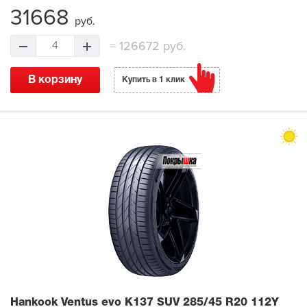
31668
руб.
=
126672 руб.
4
В корзину
Купить в 1 клик
Hankook Ventus evo K137 SUV
285/45 R20 112Y