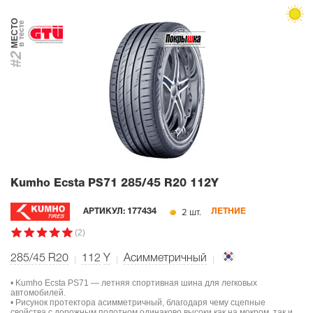
МЕСТО
в тесте
#2
Kumho Ecsta PS71
285/45 R20 112Y
2 шт.
АРТИКУЛ:
177434
ЛЕТНИЕ
(2)
285/45 R20
112
Y
Асимметричный
• Kumho Ecsta PS71 — летняя спортивная шина для легковых
автомобилей.
• Рисунок протектора асимметричный, благодаря чему сцепные
свойства с дорожным полотном одинаково высоки как на мокром, так и