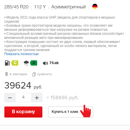
285/45 R20
112
Y
Асимметричный
• Модель 2011 года класса UHP. (модель для спорткаров и мощных
седанов)
• Боковые грани протекторов модели скошены, что позволяет им
меньше деформироваться при нагрузках на резких поворотах.
• Специальный ассиметричный рисунок связанных блоков способствует
мгновенной реакции авто при маневрировании.
• Конструкция покрышки состоит их двух слоев, первый обеспечивает
сцепление, а второй, сделанный из особо легкого материала, легче
поддается трению качения.
Показать полностью
C
A
75
dB
в закладки
сравнить
39624
руб.
=
158496 руб.
4
В корзину
Купить в 1 клик