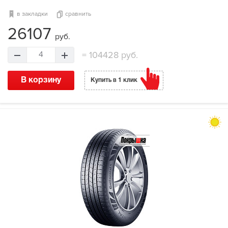
в закладки
сравнить
26107
руб.
=
104428 руб.
4
В корзину
Купить в 1 клик