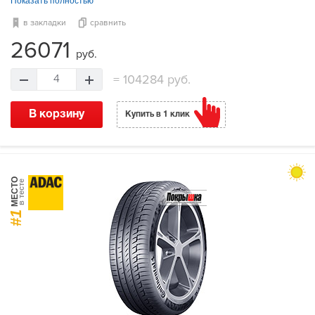
Показать полностью
в закладки
сравнить
26071
руб.
=
104284 руб.
4
В корзину
Купить в 1 клик
МЕСТО
в тесте
#1