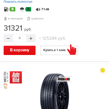
Показать полностью
B
A
71
dB
в закладки
сравнить
31321
руб.
=
125284 руб.
4
В корзину
Купить в 1 клик
МЕСТО
в тесте
#3