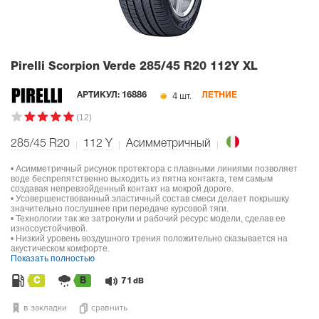
Pirelli Scorpion Verde
285/45 R20 112Y XL
4 шт.
АРТИКУЛ:
16886
ЛЕТНИЕ
(12)
285/45 R20
112
Y
Асимметричный
• Асимметричный рисунок протектора с плавными линиями позволяет
воде беспрепятственно выходить из пятна контакта, тем самым
создавая непревзойденный контакт на мокрой дороге.
• Усовершенствованный эластичный состав смеси делает покрышку
значительно послушнее при передаче курсовой тяги.
• Технологии так же затронули и рабочий ресурс модели, сделав ее
износоустойчивой.
• Низкий уровень воздушного трения положительно сказывается на
акустическом комфорте.
Показать полностью
C
B
71
dB
в закладки
сравнить