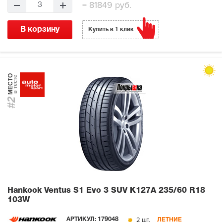
=
81849 руб.
3
В корзину
Купить в 1 клик
МЕСТО
в тесте
#2
Hankook Ventus S1 Evo 3 SUV K127A
235/60 R18
103W
2 шт.
АРТИКУЛ:
179048
ЛЕТНИЕ