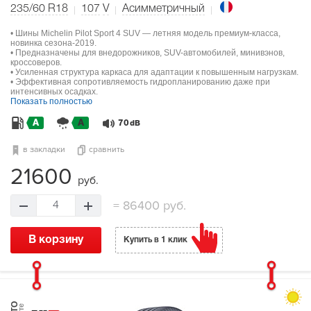
235/60 R18
107
V
Асимметричный
• Шины Michelin Pilot Sport 4 SUV — летняя модель премиум-класса,
новинка сезона-2019.
• Предназначены для внедорожников, SUV-автомобилей, минивэнов,
кроссоверов.
• Усиленная структура каркаса для адаптации к повышенным нагрузкам.
• Эффективная сопротивляемость гидропланированию даже при
интенсивных осадках.
Показать полностью
A
A
70
dB
в закладки
сравнить
21600
руб.
=
86400 руб.
4
В корзину
Купить в 1 клик