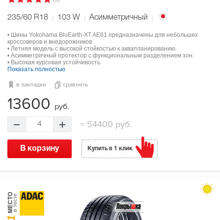
235/60 R18
103
W
Асимметричный
• Шины Yokohama BluEarth-XT AE61 предназначены для небольших
кроссоверов и внедорожников.
• Летняя модель с высокой стойкостью к аквапланированию.
• Асимметричный протектор с функциональным разделением зон.
• Высокая курсовая устойчивость.
Показать полностью
в закладки
сравнить
13600
руб.
=
54400 руб.
4
В корзину
Купить в 1 клик
МЕСТО
в тесте