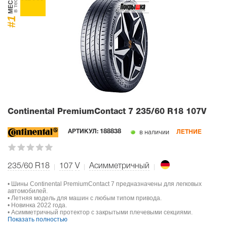
МЕСТО
в тесте
#1
Continental PremiumContact 7
235/60 R18 107V
в наличии
АРТИКУЛ:
188838
ЛЕТНИЕ
235/60 R18
107
V
Асимметричный
• Шины Continental PremiumContact 7 предназначены для легковых
автомобилей.
• Летняя модель для машин с любым типом привода.
• Новинка 2022 года.
• Асимметричный протектор с закрытыми плечевыми секциями.
Показать полностью