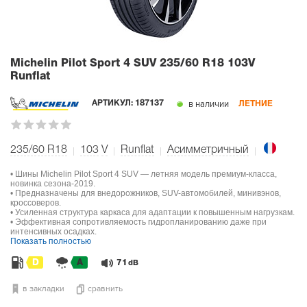
Michelin Pilot Sport 4 SUV
235/60 R18 103V
Runflat
в наличии
АРТИКУЛ:
187137
ЛЕТНИЕ
235/60 R18
103
V
Runflat
Асимметричный
• Шины Michelin Pilot Sport 4 SUV — летняя модель премиум-класса,
новинка сезона-2019.
• Предназначены для внедорожников, SUV-автомобилей, минивэнов,
кроссоверов.
• Усиленная структура каркаса для адаптации к повышенным нагрузкам.
• Эффективная сопротивляемость гидропланированию даже при
интенсивных осадках.
Показать полностью
D
A
71
dB
в закладки
сравнить