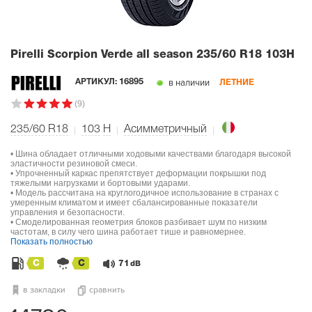
Pirelli Scorpion Verde all season
235/60 R18 103H
в наличии
АРТИКУЛ:
16895
ЛЕТНИЕ
(9)
235/60 R18
103
H
Асимметричный
• Шина обладает отличными ходовыми качествами благодаря высокой
эластичности резиновой смеси.
• Упрочненный каркас препятствует деформации покрышки под
тяжелыми нагрузками и бортовыми ударами.
• Модель рассчитана на круглогодичное использование в странах с
умеренным климатом и имеет сбалансированные показатели
управления и безопасности.
• Смоделированная геометрия блоков разбивает шум по низким
частотам, в силу чего шина работает тише и равномернее.
Показать полностью
C
C
71
dB
в закладки
сравнить