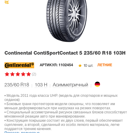
#1
Continental ContiSportContact 5
235/60 R18 103H
10 шт.
АРТИКУЛ:
1102454
ЛЕТНИЕ
(2)
235/60 R18
103
H
Асимметричный
• Модель 2011 года класса UHP. (модель для спорткаров и мощных
седанов)
• Боковые грани протекторов модели скошены, что позволяет им
меньше деформироваться при нагрузках на резких поворотах.
• Специальный ассиметричный рисунок связанных блоков способствует
мгновенной реакции авто при маневрировании.
• Конструкция покрышки состоит их двух слоев, первый обеспечивает
сцепление, а второй, сделанный из особо легкого материала, легче
поддается трению качения.