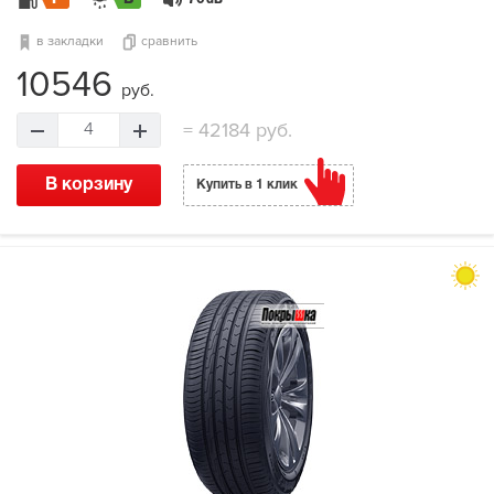
dB
в закладки
сравнить
10546
руб.
=
42184 руб.
4
В корзину
Купить в 1 клик