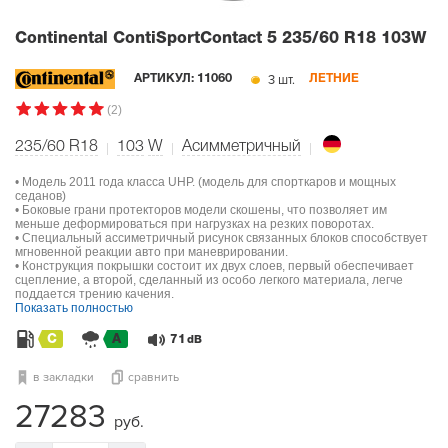
Continental ContiSportContact 5
235/60 R18 103W
3 шт.
АРТИКУЛ:
11060
ЛЕТНИЕ
(2)
235/60 R18
103
W
Асимметричный
• Модель 2011 года класса UHP. (модель для спорткаров и мощных
седанов)
• Боковые грани протекторов модели скошены, что позволяет им
меньше деформироваться при нагрузках на резких поворотах.
• Специальный ассиметричный рисунок связанных блоков способствует
мгновенной реакции авто при маневрировании.
• Конструкция покрышки состоит их двух слоев, первый обеспечивает
сцепление, а второй, сделанный из особо легкого материала, легче
поддается трению качения.
Показать полностью
C
A
71
dB
в закладки
сравнить
27283
руб.