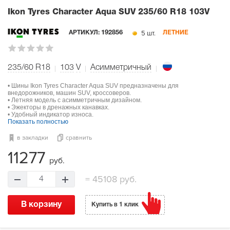
Ikon Tyres Character Aqua SUV
235/60 R18 103V
5 шт.
АРТИКУЛ:
192856
ЛЕТНИЕ
235/60 R18
103
V
Асимметричный
• Шины Ikon Tyres Character Aqua SUV предназначены для
внедорожников, машин SUV, кроссоверов.
• Летняя модель с асимметричным дизайном.
• Эжекторы в дренажных канавках.
• Удобный индикатор износа.
Показать полностью
в закладки
сравнить
11277
руб.
=
45108 руб.
4
В корзину
Купить в 1 клик