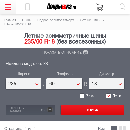
Главная
Шины
Подбор по типоразмеру
Летние шины
Шины 235/60 R18
Летние асимметричные шины
235/60 R18
(без всесезонных)
ПОКАЗАТЬ ОПИСАНИЕ
Найдено моделей: 38
Ширина
Профиль
Диаметр
/
R
235
60
18
Зима
Лето
ОТКРЫТЬ
+
2
ФИЛЬТР
Страница:
1
из 1
Вид: