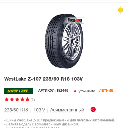
WestLake Z-107
235/60 R18 103V
уточняйте
АРТИКУЛ:
182445
ЛЕТНИЕ
(1)
235/60 R18
103
V
Асимметричный
• Шины WestLake Z-107 предназначены для легковых автомобилей.
• Летняя модель с асимметричным дизайном.