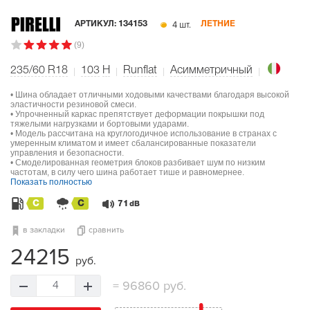
4 шт.
АРТИКУЛ:
134153
ЛЕТНИЕ
(9)
235/60 R18
103
H
Runflat
Асимметричный
• Шина обладает отличными ходовыми качествами благодаря высокой
эластичности резиновой смеси.
• Упрочненный каркас препятствует деформации покрышки под
тяжелыми нагрузками и бортовыми ударами.
• Модель рассчитана на круглогодичное использование в странах с
умеренным климатом и имеет сбалансированные показатели
управления и безопасности.
• Смоделированная геометрия блоков разбивает шум по низким
частотам, в силу чего шина работает тише и равномернее.
Показать полностью
C
C
71
dB
в закладки
сравнить
24215
руб.
=
96860 руб.
4