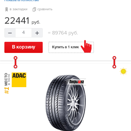
Показать полностью
в закладки
сравнить
22441
руб.
=
89764 руб.
4
В корзину
Купить в 1 клик
МЕСТО
в тесте
#1