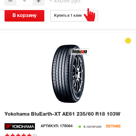
=
43056 руб.
4
В корзину
Купить в 1 клик
Yokohama BluEarth-XT AE61
235/60 R18 103W
в наличии
АРТИКУЛ:
179064
ЛЕТНИЕ
(5)