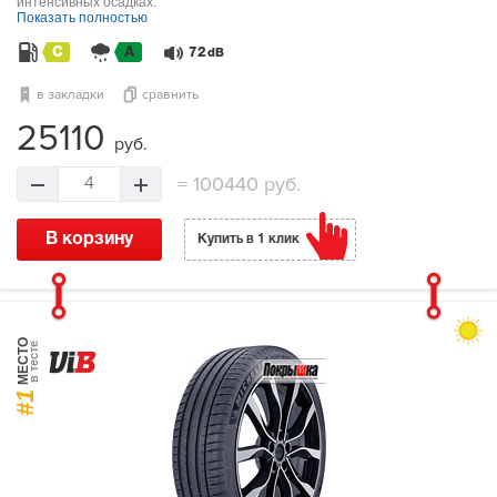
интенсивных осадках.
Показать полностью
C
A
72
dB
в закладки
сравнить
25110
руб.
=
100440 руб.
4
В корзину
Купить в 1 клик
МЕСТО
в тесте
#1