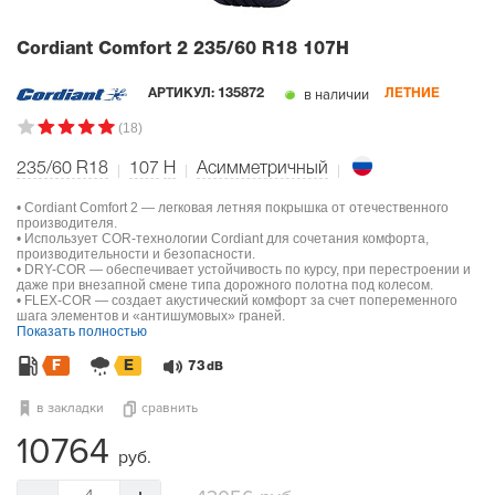
Cordiant Comfort 2
235/60 R18 107H
в наличии
АРТИКУЛ:
135872
ЛЕТНИЕ
(18)
235/60 R18
107
H
Асимметричный
• Cordiant Comfort 2 — легковая летняя покрышка от отечественного
производителя.
• Использует COR-технологии Cordiant для сочетания комфорта,
производительности и безопасности.
• DRY-COR — обеспечивает устойчивость по курсу, при перестроении и
даже при внезапной смене типа дорожного полотна под колесом.
• FLEX-COR — создает акустический комфорт за счет попеременного
шага элементов и «антишумовых» граней.
Показать полностью
F
E
73
dB
в закладки
сравнить
10764
руб.