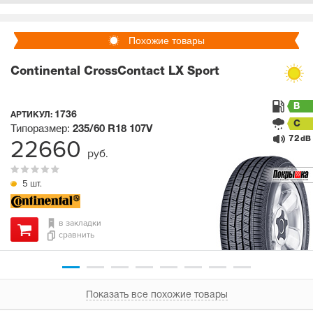
Похожие товары
Continental CrossContact LX Sport
B
1736
АРТИКУЛ:
C
Типоразмер:
235/60 R18
107V
72
22660
dB
руб.
5 шт.
в закладки
сравнить
Показать все похожие товары