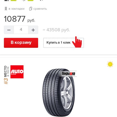
в закладки
сравнить
10877
руб.
=
43508 руб.
4
В корзину
Купить в 1 клик
МЕСТО
в тесте
#3