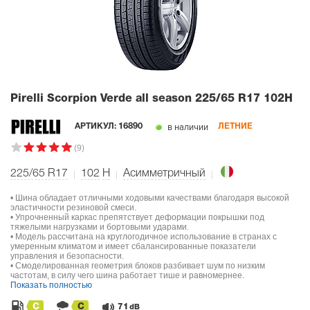
Pirelli Scorpion Verde all season
225/65 R17 102H
в наличии
АРТИКУЛ:
16890
ЛЕТНИЕ
(9)
225/65 R17
102
H
Асимметричный
• Шина обладает отличными ходовыми качествами благодаря высокой
эластичности резиновой смеси.
• Упрочненный каркас препятствует деформации покрышки под
тяжелыми нагрузками и бортовыми ударами.
• Модель рассчитана на круглогодичное использование в странах с
умеренным климатом и имеет сбалансированные показатели
управления и безопасности.
• Смоделированная геометрия блоков разбивает шум по низким
частотам, в силу чего шина работает тише и равномернее.
Показать полностью
C
C
71
dB