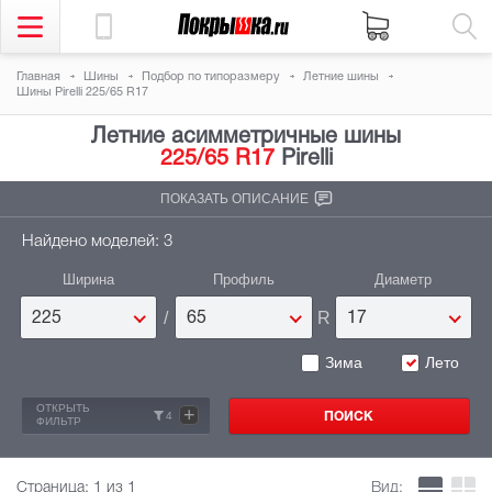
Главная
Шины
Подбор по типоразмеру
Летние шины
Шины Pirelli 225/65 R17
Летние асимметричные шины
225/65 R17
Pirelli
ПОКАЗАТЬ ОПИСАНИЕ
Найдено моделей: 3
Ширина
Профиль
Диаметр
/
R
225
65
17
Зима
Лето
ОТКРЫТЬ
+
4
ФИЛЬТР
Страница:
1
из 1
Вид: