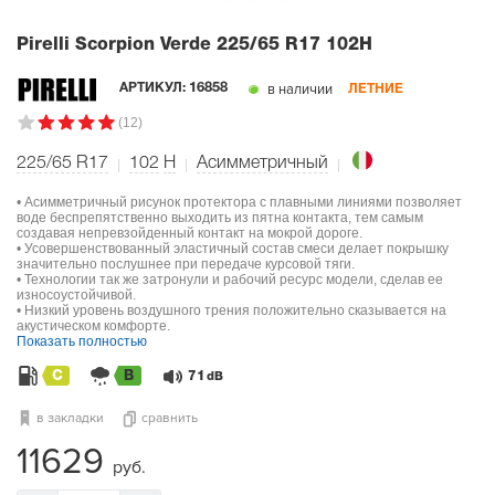
Pirelli Scorpion Verde
225/65 R17 102H
в наличии
АРТИКУЛ:
16858
ЛЕТНИЕ
(12)
225/65 R17
102
H
Асимметричный
• Асимметричный рисунок протектора с плавными линиями позволяет
воде беспрепятственно выходить из пятна контакта, тем самым
создавая непревзойденный контакт на мокрой дороге.
• Усовершенствованный эластичный состав смеси делает покрышку
значительно послушнее при передаче курсовой тяги.
• Технологии так же затронули и рабочий ресурс модели, сделав ее
износоустойчивой.
• Низкий уровень воздушного трения положительно сказывается на
акустическом комфорте.
Показать полностью
C
B
71
dB
в закладки
сравнить
11629
руб.