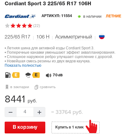
Cordiant Sport 3
225/65 R17 106H
в наличии
АРТИКУЛ:
11554
ЛЕТНИЕ
(22)
225/65 R17
106
H
Асимметричный
• Летняя шина для активной езды Cordiant Sport 3.
• Поперечные канавки уменьшают эффект аквапланирования.
• Сплошное наружное ребро улучшает сцепление с дорогой.
• Новейшая смесь резины из двух видов каучука.
Показать полностью
E
E
70
dB
в закладки
сравнить
8441
руб.
=
33764 руб.
4
В корзину
Купить в 1 клик