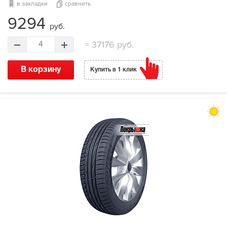
в закладки
сравнить
9294
руб.
=
37176 руб.
4
В корзину
Купить в 1 клик