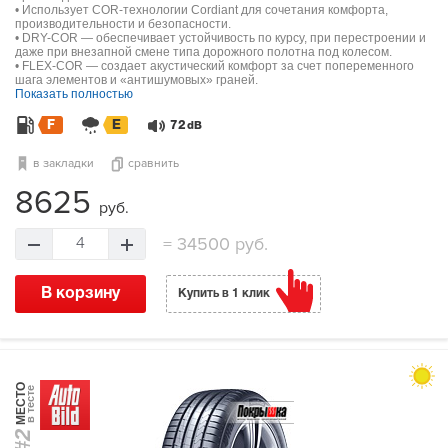
• Использует COR-технологии Cordiant для сочетания комфорта,
производительности и безопасности.
• DRY-COR — обеспечивает устойчивость по курсу, при перестроении и
даже при внезапной смене типа дорожного полотна под колесом.
• FLEX-COR — создает акустический комфорт за счет попеременного
шага элементов и «антишумовых» граней.
Показать полностью
F
E
72
dB
в закладки
сравнить
8625
руб.
=
34500 руб.
4
В корзину
Купить в 1 клик
МЕСТО
в тесте
#2