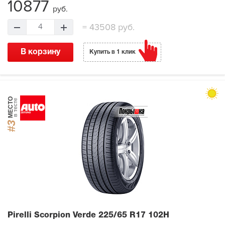
10877
руб.
=
43508 руб.
4
В корзину
Купить в 1 клик
МЕСТО
в тесте
#3
Pirelli Scorpion Verde
225/65 R17 102H