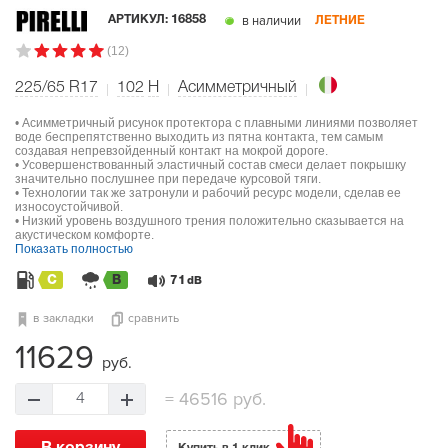
в наличии
АРТИКУЛ:
16858
ЛЕТНИЕ
(12)
225/65 R17
102
H
Асимметричный
• Асимметричный рисунок протектора с плавными линиями позволяет
воде беспрепятственно выходить из пятна контакта, тем самым
создавая непревзойденный контакт на мокрой дороге.
• Усовершенствованный эластичный состав смеси делает покрышку
значительно послушнее при передаче курсовой тяги.
• Технологии так же затронули и рабочий ресурс модели, сделав ее
износоустойчивой.
• Низкий уровень воздушного трения положительно сказывается на
акустическом комфорте.
Показать полностью
C
B
71
dB
в закладки
сравнить
11629
руб.
=
46516 руб.
4