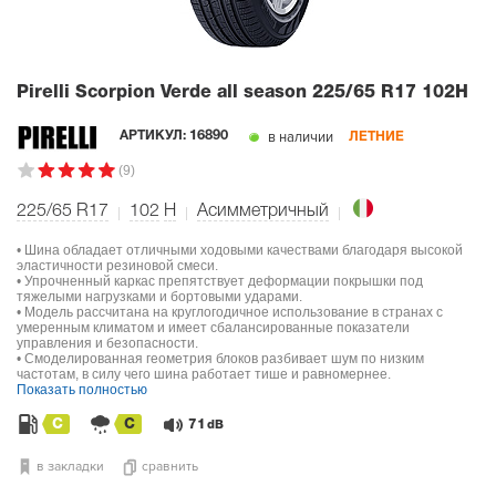
Pirelli Scorpion Verde all season
225/65 R17 102H
в наличии
АРТИКУЛ:
16890
ЛЕТНИЕ
(9)
225/65 R17
102
H
Асимметричный
• Шина обладает отличными ходовыми качествами благодаря высокой
эластичности резиновой смеси.
• Упрочненный каркас препятствует деформации покрышки под
тяжелыми нагрузками и бортовыми ударами.
• Модель рассчитана на круглогодичное использование в странах с
умеренным климатом и имеет сбалансированные показатели
управления и безопасности.
• Смоделированная геометрия блоков разбивает шум по низким
частотам, в силу чего шина работает тише и равномернее.
Показать полностью
C
C
71
dB
в закладки
сравнить