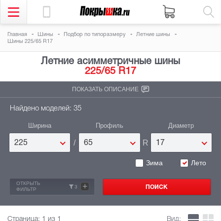
Главная
Шины
Подбор по типоразмеру
Летние шины
Шины 225/65 R17
Летние асимметричные шины
225/65 R17
ПОКАЗАТЬ ОПИСАНИЕ
Найдено моделей: 35
Ширина
Профиль
Диаметр
/
R
225
65
17
Зима
Лето
ОТКРЫТЬ
+
3
ФИЛЬТР
Страница:
1
из 1
Вид: