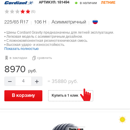
в наличии
АРТИКУЛ:
181494
ЛЕТНИЕ
(6)
225/65 R17
106
H
Асимметричный
• Шины Cordiant Gravity предназначены для летней эксплуатации.
• Легковая модель с асимметричным дизайном.
• Сложнокомпонентная резинотехническая смесь.
• Высокая ударо- и износостойкость.
Показать полностью
в закладки
сравнить
8970
руб.
=
35880 руб.
4
В корзину
Купить в 1 клик