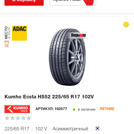
В корзину
МЕСТО
в тесте
#3
Kumho Ecsta HS52
225/65 R17 102V
в наличии
АРТИКУЛ:
182577
ЛЕТНИЕ
225/65 R17
102
V
Асимметричный