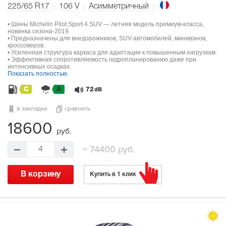
225/65 R17
106
V
Асимметричный
• Шины Michelin Pilot Sport 4 SUV — летняя модель премиум-класса,
новинка сезона-2019.
• Предназначены для внедорожников, SUV-автомобилей, минивэнов,
кроссоверов.
• Усиленная структура каркаса для адаптации к повышенным нагрузкам.
• Эффективная сопротивляемость гидропланированию даже при
интенсивных осадках.
Показать полностью
C
A
72
dB
в закладки
сравнить
18600
руб.
=
74400 руб.
4
В корзину
Купить в 1 клик