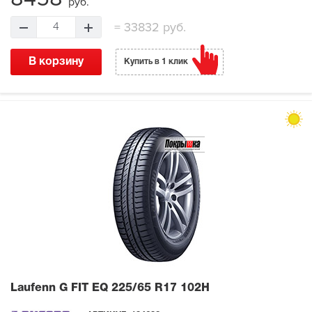
руб.
=
33832 руб.
4
В корзину
Купить в 1 клик
Laufenn G FIT EQ
225/65 R17 102H