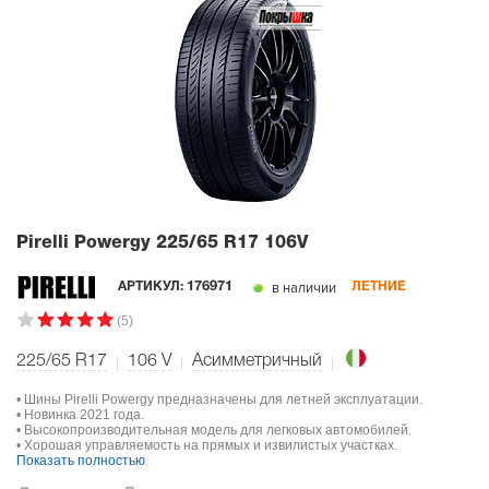
Pirelli Powergy
225/65 R17 106V
в наличии
АРТИКУЛ:
176971
ЛЕТНИЕ
(5)
225/65 R17
106
V
Асимметричный
• Шины Pirelli Powergy предназначены для летней эксплуатации.
• Новинка 2021 года.
• Высокопроизводительная модель для легковых автомобилей.
• Хорошая управляемость на прямых и извилистых участках.
Показать полностью