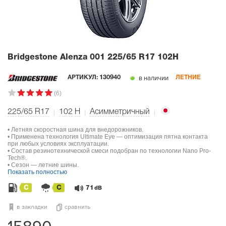
Bridgestone Alenza 001
225/65 R17 102H
в наличии
АРТИКУЛ:
130940
ЛЕТНИЕ
(6)
225/65 R17
102
H
Асимметричный
• Летняя скоростная шина для внедорожников.
• Применена технология Ultimate Eye — оптимизация пятна контакта
при любых условиях эксплуатации.
• Состав резинотехнической смеси подобран по технологии Nano Pro-
Tech®.
• Сезон — летние шины.
Показать полностью
C
C
71
dB
в закладки
сравнить