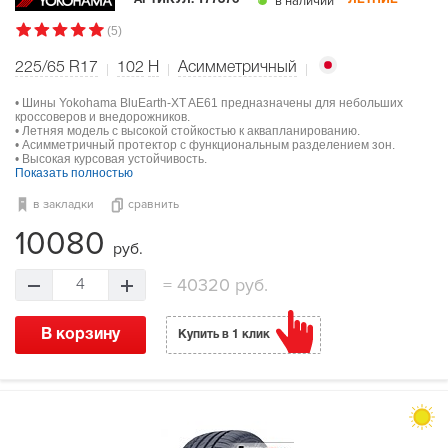
в наличии
(5)
225/65 R17
102
H
Асимметричный
• Шины Yokohama BluEarth-XT AE61 предназначены для небольших
кроссоверов и внедорожников.
• Летняя модель с высокой стойкостью к аквапланированию.
• Асимметричный протектор с функциональным разделением зон.
• Высокая курсовая устойчивость.
Показать полностью
в закладки
сравнить
10080
руб.
=
40320 руб.
4
В корзину
Купить в 1 клик