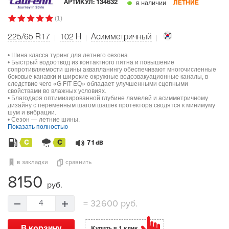
в наличии
АРТИКУЛ:
134632
ЛЕТНИЕ
(1)
225/65 R17
102
H
Асимметричный
• Шина класса туринг для летнего сезона.
• Быстрый водоотвод из контактного пятна и повышение
сопротивляемости шины аквапланингу обеспечивают многочисленные
боковые канавки и широкие окружные водоэвакуационные каналы, в
следствие чего «G FIT EQ» обладает улучшенными сцепными
свойствами во влажных условиях.
• Благодаря оптимизированной глубине ламелей и асимметричному
дизайну с переменным шагом шашек протектора сводятся к минимуму
шум и вибрации.
• Сезон — летние шины.
Показать полностью
C
C
71
dB
в закладки
сравнить
8150
руб.
=
32600 руб.
4
Купить в 1 клик