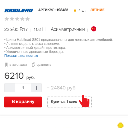
4 шт.
АРТИКУЛ:
198485
ЛЕТНИЕ
225/65 R17
102
H
Асимметричный
• Шины Habilead S801 предназначены для легковых автомобилей.
• Летняя модель класса «эконом».
• Асимметричный дизайн протектора.
• Увеличенные дренажные борозды.
Показать полностью
в закладки
сравнить
6210
руб.
=
24840 руб.
4
В корзину
Купить в 1 клик