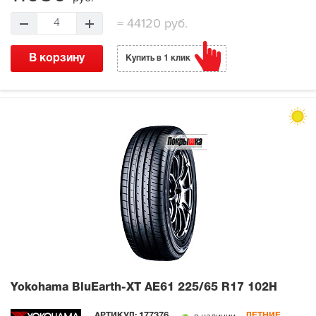
=
44120 руб.
4
В корзину
Купить в 1 клик
Yokohama BluEarth-XT AE61
225/65 R17 102H
АРТИКУЛ:
177376
ЛЕТНИЕ