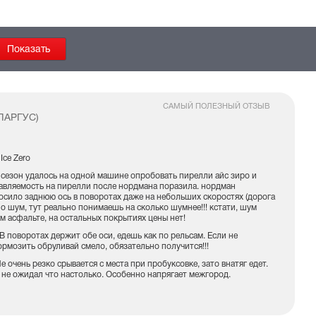
САМЫЙ ПОЛЕЗНЫЙ ОТЗЫВ
ЛАРГУС)
i Ice Zero
 сезон удалось на одной машине опробовать пирелли айс зиро и
авляемость на пирелли после нордмана поразила. нордман
осило заднюю ось в поворотах даже на небольших скоростях (дорога
Но шум, тут реально понимаешь на сколько шумнее!!! кстати, шум
ом асфальте, на остальных покрытиях цены нет!
В поворотах держит обе оси, едешь как по рельсам. Если не
ормозить обруливай смело, обязательно получится!!!
е очень резко срывается с места при пробуксовке, зато внатяг едет.
 не ожидал что настолько. Особенно напрягает межгород.