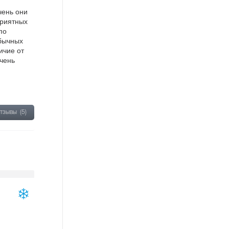
чень они
приятных
по
обычных
ичие от
чень
отзывы
(5)