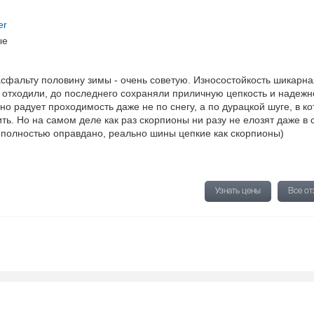
er
ые
асфальту половину зимы - очень советую. Износостойкость шикарна
ч отходили, до последнего сохраняли приличную цепкость и надежн
нно радует проходимость даже не по снегу, а по дурацкой шуге, в к
ть. Но на самом деле как раз скорпионы ни разу не елозят даже в
 полностью оправдано, реально шины цепкие как скорпионы)
Узнать цены
Все о