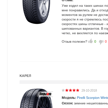
Отзыв:
Уже ездил на таких шинах по
мне понравились. Да и отхо
моментов за рулем не доста
скорости я не стремлюсь пос
скоростях шины отличные - и
шипованных вариантов. В г
четко, не вихляется по нае
Отзыв полезен?
0
0
КАРЕЛ
29-10-2018
Pirelli Scorpion Wint
Модель:
зимние нешипованн
Сезон: