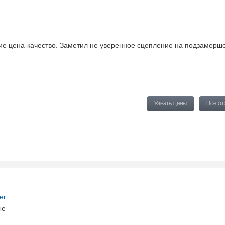
ие цена-качество. Заметил не уверенное сцепление на подзамерш
Узнать цены
Все о
ter
ые