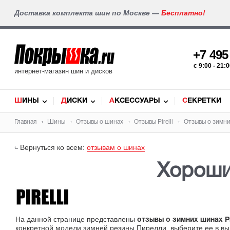
Доставка комплекта шин по Москве —
Бесплатно!
+7 49
c 9:00 - 21
интернет-магазин шин и дисков
ШИНЫ
ДИСКИ
АКСЕССУАРЫ
СЕКРЕТКИ
Главная
Шины
Отзывы о шинах
Отзывы Pirelli
Отзывы о зимних
Вернуться ко всем:
отзывам о шинах
Хорошие
На данной странице представлены
отзывы о зимних шинах Pir
конкретной модели зимней резины Пирелли, выберите ее в в