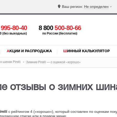
Ваш регион:
Не определен
5
995-80-40
8 800
500-80-66
:00 (без выходных)
по России (бесплатно)
АКЦИИ И РАСПРОДАЖА
ШИННЫЙ КАЛЬКУЛЯТОР
 шинах Pirelli
Зимние Pirelli — с оценкой «хорошо»
 отзывы о зимних шинах
с рейтингом 4 («хорошо»), который составлен по оценкам пок
elli
ыпадающем списке или в правом меню.