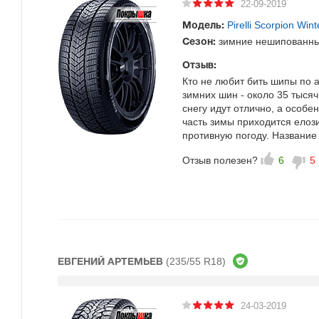
22-09-2019
Pirelli Scorpion Wint
Модель:
зимние нешипованн
Сезон:
Отзыв:
Кто не любит бить шипы по 
зимних шин - около 35 тыся
снегу идут отлично, а особе
часть зимы приходится елози
противную погоду. Название
Отзыв полезен?
6
5
(235/55 R18)
ЕВГЕНИЙ АРТЕМЬЕВ
24-03-2019