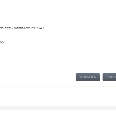
рескают, шишками не идут.
зон.
Узнать цены
Все о