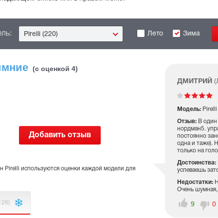
ль:
Лето
Зима
Pirelli (220)
имние
(с оценкой 4)
ДМИТРИЙ
(
Модель:
Pirell
Отзыв:
В один
нордман5. упр
Добавить отзыв
постоянно зан
одна и таже). 
только на гол
Достоинства:
 Pirelli используются оценки каждой модели для
успеваешь зат
Недостатки:
Н
Очень шумная,
126)
9
0