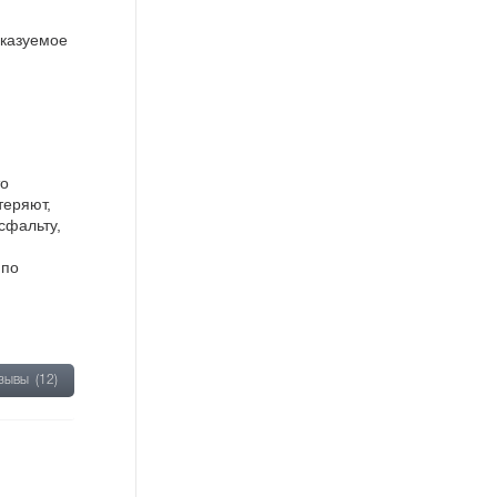
сказуемое
то
теряют,
сфальту,
 по
тзывы
(12)