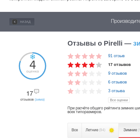
Производите
НАЗАД
Отзывы о Pirelli —
з
91 отзыв
4
17 отзывов
оценка
9 отзывов
6 отзывов
3 отзыва
17
отзывов
(зима)
Все оценки
При расчёте общего рейтинга зимних шин
всех типоразмеров.
Все
Летние
(94)
Зимние
(