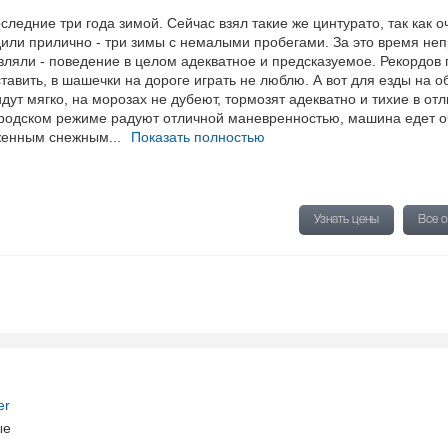
следние три года зимой. Сейчас взял такие же цинтурато, так как о
дили прилично - три зимы с немалыми пробегами. За это время не
вляли - поведение в целом адекватное и предсказуемое. Рекордов 
тавить, в шашечки на дороге играть не люблю. А вот для езды на 
дут мягко, на морозах не дубеют, тормозят адекватно и тихие в отл
ородском режиме радуют отличной маневренностью, машина едет о
зженным снежным...
Показать полностью
Узнать цены
Все 
er
ые