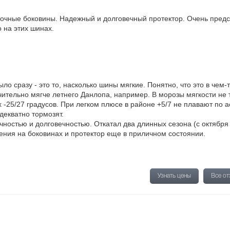
рочные боковины. Надежный и долговечный протектор. Очень пред
 на этих шинах.
ло сразу - это то, насколько шины мягкие. Понятно, что это в чем-
чительно мягче летнего Данлопа, например. В морозы мягкости не 
-25/27 градусов. При легком плюсе в районе +5/7 не плавают по а
декватно тормозят.
ностью и долговечностью. Откатал два длинных сезона (с октября
дения на боковинах и протектор еще в приличном состоянии.
Узнать цены
Все о