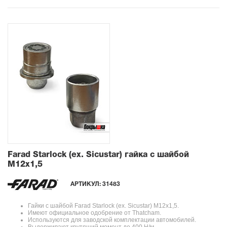
Farad Starlock (ex. Sicustar) гайка с шайбой
М12x1,5
АРТИКУЛ:
31483
Гайки с шайбой Farad Starlock (ex. Sicustar) М12x1,5.
Имеют официальное одобрение от Thatcham.
Используются для заводской комплектации автомобилей.
Выдерживают крутящий момент до 400 Н/м.