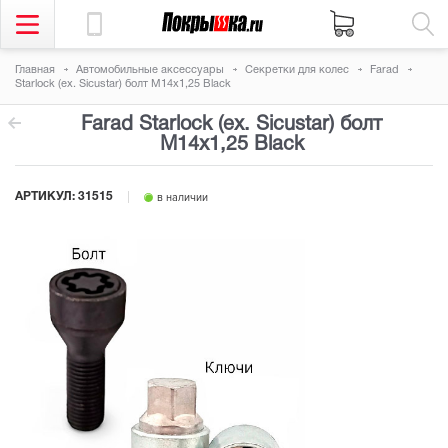
Главная
Автомобильные аксессуары
Секретки для колес
Farad
Starlock (ex. Sicustar) болт М14x1,25 Black
Farad Starlock (ex. Sicustar) болт
М14x1,25 Black
АРТИКУЛ:
31515
в наличии