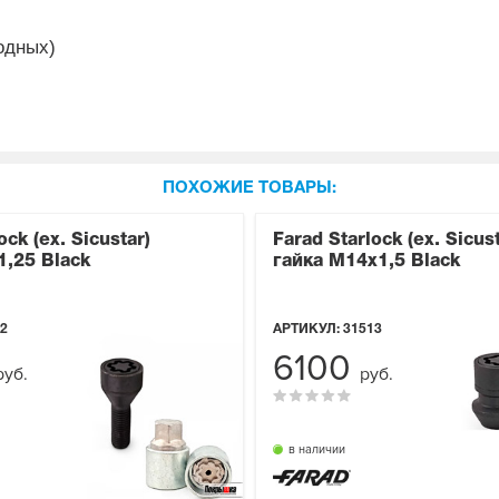
одных)
ПОХОЖИЕ ТОВАРЫ:
ock (ex. Sicustar)
Farad Starlock (ex. Sicust
,25 Black
гайка М14x1,5 Black
2
АРТИКУЛ:
31513
6100
руб.
руб.
в наличии