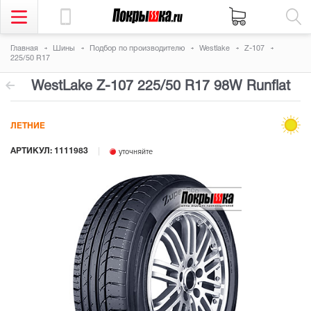
Главная
Шины
Подбор по производителю
Westlake
Z-107
225/50 R17
WestLake Z-107
225/50 R17 98W
Runflat
ЛЕТНИЕ
АРТИКУЛ: 1111983
уточняйте