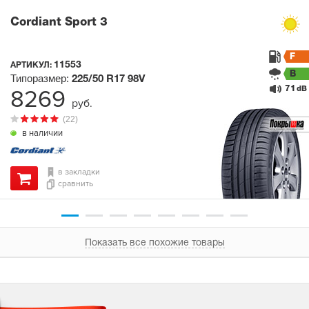
Cordiant Sport 3
F
11553
АРТИКУЛ:
B
Типоразмер:
225/50 R17
98V
71
8269
dB
руб.
(22)
в наличии
в закладки
сравнить
Показать все похожие товары