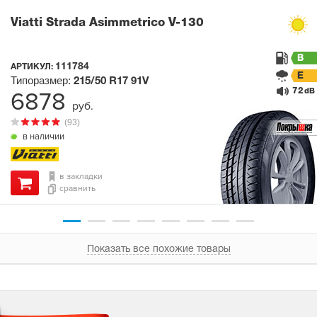
Viatti Strada Asimmetrico V-130
B
111784
АРТИКУЛ:
E
Типоразмер:
215/50 R17
91V
72
6878
dB
руб.
(93)
в наличии
в закладки
сравнить
Показать все похожие товары