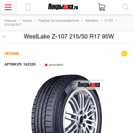
Главная
Шины
Подбор по производителю
Westlake
Z-107
215/50 R17
WestLake Z-107
215/50 R17 95W
ЛЕТНИЕ
АРТИКУЛ: 182326
уточняйте