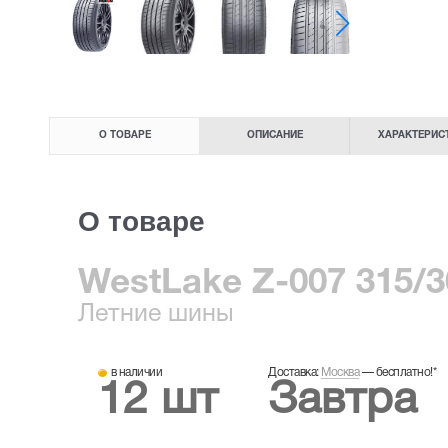
О ТОВАРЕ
ОПИСАНИЕ
ХАРАКТЕРИС
О товаре
WestLake Z-007 315/3
Летние
шины
в наличии
Доставка:
Москва
—
бесплатно!
*
12 шт
Завтра