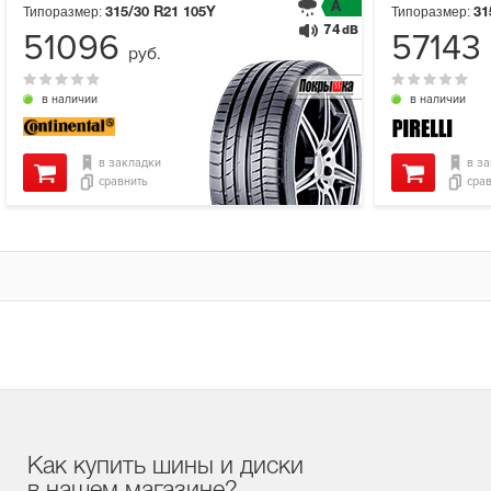
A
Типоразмер:
Типоразмер:
315/30 R21
105Y
31
74
dB
51096
57143
руб.
в наличии
в наличии
в закладки
в з
сравнить
сра
Как купить шины и диски