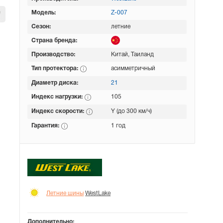
Модель:
Z-007
Сезон:
летние
Страна бренда:
Производство:
Китай, Таиланд
Тип протектора:
асимметричный
Диаметр диска:
21
Индекс нагрузки:
105
Индекс скорости:
Y (до 300 км/ч)
Гарантия:
1 год
Летние шины
WestLake
Дополнительно: