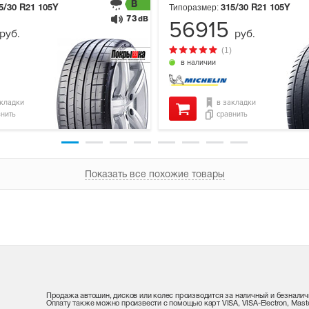
B
Типоразмер:
5/30 R21
105Y
315/30 R21
105Y
73
dB
56915
руб.
руб.
(1)
в наличии
акладки
в закладки
внить
сравнить
Показать все похожие товары
Продажа автошин, дисков или колес производится за наличный и безналич
Оплату также можно произвести с помощью карт VISA, VISA-Electron, Maste