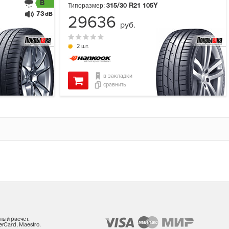
B
Типоразмер:
315/30 R21
105Y
73
dB
29636
руб.
2 шт.
в закладки
сравнить
ный расчет.
rCard, Maestro.