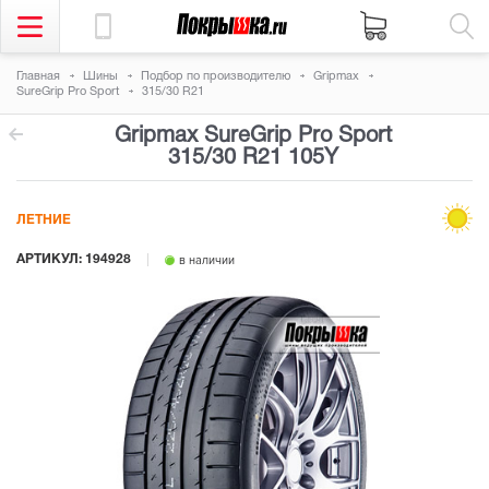
Главная
Шины
Подбор по производителю
Gripmax
SureGrip Pro Sport
315/30 R21
Gripmax SureGrip Pro Sport
315/30 R21 105Y
ЛЕТНИЕ
АРТИКУЛ: 194928
в наличии