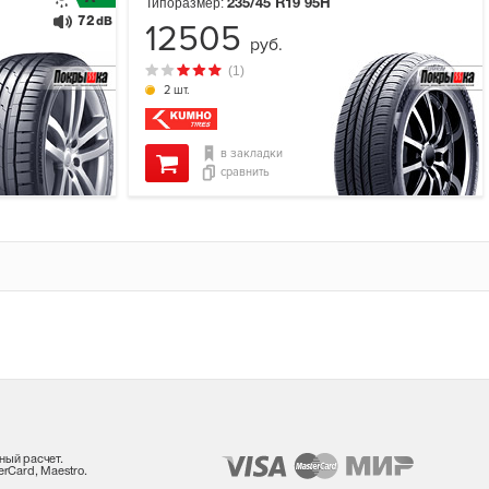
Типоразмер:
235/45 R19
95H
72
dB
12505
руб.
(1)
2 шт.
в закладки
сравнить
ный расчет.
rCard, Maestro.