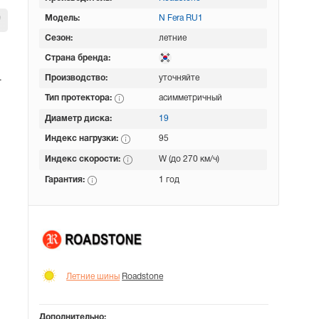
Модель:
N Fera RU1
Сезон:
летние
Страна бренда:
Производство:
уточняйте
.
Тип протектора:
асимметричный
Диаметр диска:
19
Индекс нагрузки:
95
Индекс скорости:
W (до 270 км/ч)
Гарантия:
1 год
Летние шины
Roadstone
Дополнительно: