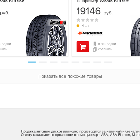
Типоразмер:
5/45 R19
95V
235/45 R19
99Y
19146
руб.
руб.
4 шт.
акладки
в закладки
внить
сравнить
Показать все похожие товары
Продажа автошин, дисков или колес производится за наличный и безналич
Оплату также можно произвести с помощью карт VISA, VISA-Electron, Maste