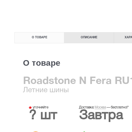
О ТОВАРЕ
ОПИСАНИЕ
ХАР
О товаре
Roadstone N Fera RU1
Летние
шины
уточняйте
Доставка:
Москва
—
бесплатно!
*
? шт
Завтра