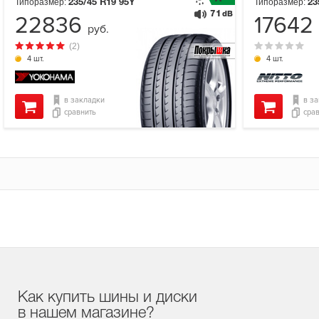
Типоразмер:
Типоразмер:
235/45 R19
95Y
23
71
dB
22836
17642
руб.
(2)
4 шт.
4 шт.
в закладки
в з
сравнить
сра
Как купить шины и диски
в нашем магазине?