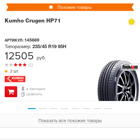
Похожие товары
Kumho Crugen HP71
145669
АРТИКУЛ:
Типоразмер:
235/45 R19
95H
12505
руб.
(1)
2 шт.
в закладки
сравнить
Показать все похожие товары