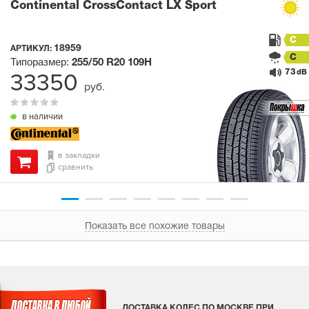
Continental CrossContact LX Sport
C
18959
АРТИКУЛ:
C
Типоразмер:
255/50 R20
109H
73
33350
dB
руб.
в наличии
в закладки
сравнить
Показать все похожие товары
ДОСТАВКА КОЛЕС ПО МОСКВЕ ПРИ