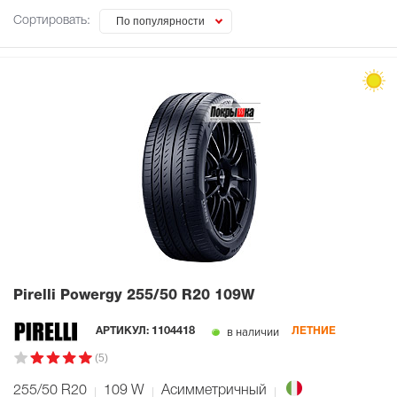
Сортировать:
По популярности
Pirelli Powergy
255/50 R20 109W
в наличии
АРТИКУЛ:
1104418
ЛЕТНИЕ
(5)
255/50 R20
109
W
Асимметричный