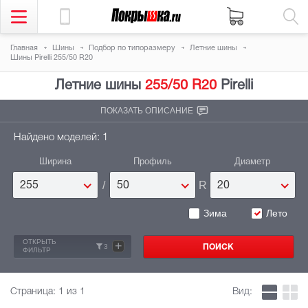
Главная
Шины
Подбор по типоразмеру
Летние шины
Шины Pirelli 255/50 R20
Летние шины
255/50 R20
Pirelli
ПОКАЗАТЬ ОПИСАНИЕ
Найдено моделей: 1
Ширина
Профиль
Диаметр
/
R
255
50
20
Зима
Лето
ОТКРЫТЬ
+
3
ФИЛЬТР
Страница:
1
из 1
Вид: