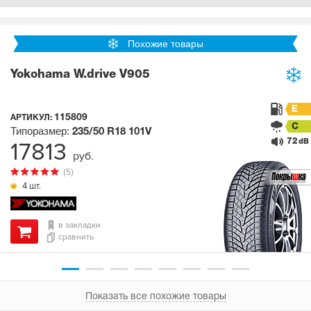
Похожие товары
Yokohama W.drive V905
E
115809
АРТИКУЛ:
C
Типоразмер:
235/50 R18
101V
72
17813
dB
руб.
(5)
4 шт.
в закладки
сравнить
Показать все похожие товары