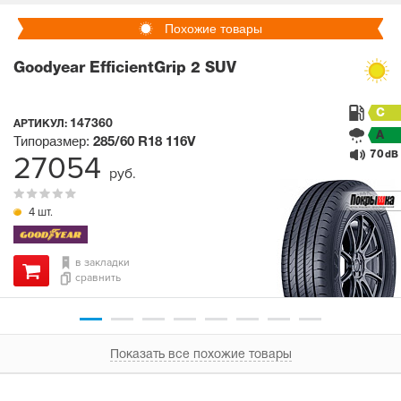
Похожие товары
Goodyear EfficientGrip 2 SUV
C
147360
АРТИКУЛ:
A
Типоразмер:
285/60 R18
116V
70
27054
dB
руб.
4 шт.
в закладки
сравнить
Показать все похожие товары