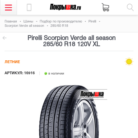
Главная
Шины
Подбор по производителю
Pirelli
Scorpion Verde all season
285/60 R18
Pirelli Scorpion Verde all season
285/60 R18 120V
XL
ЛЕТНИЕ
АРТИКУЛ: 16916
в наличии