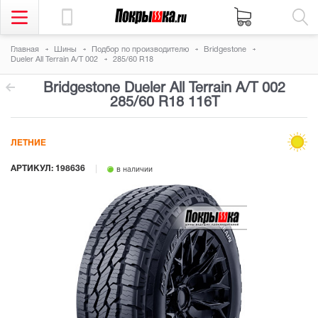
Главная
Шины
Подбор по производителю
Bridgestone
Dueler All Terrain A/T 002
285/60 R18
Bridgestone Dueler All Terrain A/T 002
285/60 R18 116T
ЛЕТНИЕ
АРТИКУЛ: 198636
в наличии