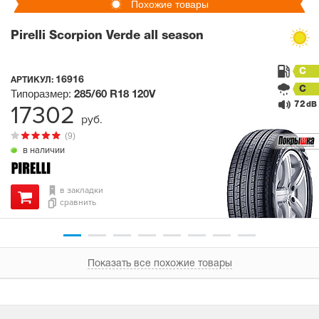
Похожие товары
Pirelli Scorpion Verde all season
C
16916
АРТИКУЛ:
C
Типоразмер:
285/60 R18
120V
72
17302
dB
руб.
(9)
в наличии
в закладки
сравнить
Показать все похожие товары