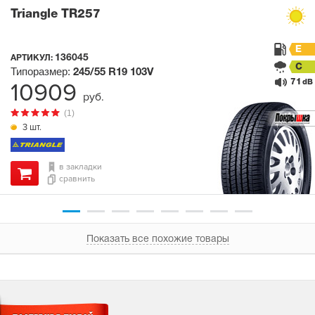
Triangle TR257
E
136045
АРТИКУЛ:
C
Типоразмер:
245/55 R19
103V
71
10909
dB
руб.
(1)
3 шт.
в закладки
сравнить
Показать все похожие товары