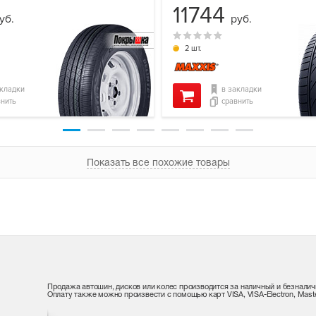
11744
уб.
руб.
2 шт.
акладки
в закладки
внить
сравнить
Показать все похожие товары
Продажа автошин, дисков или колес производится за наличный и безналич
Оплату также можно произвести с помощью карт VISA, VISA-Electron, Maste