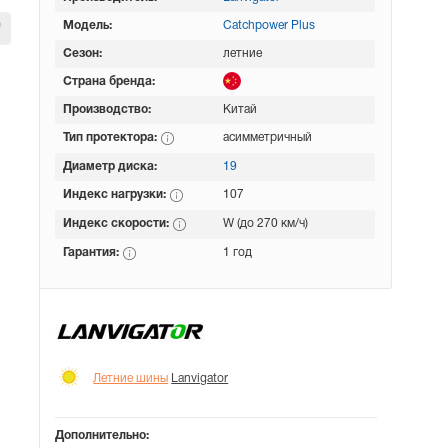
Модель:
Catchpower Plus
Сезон:
летние
Страна бренда:
Производство:
Китай
Тип протектора:
асимметричный
Диаметр диска:
19
Индекс нагрузки:
107
Индекс скорости:
W (до 270 км/ч)
Гарантия:
1 год
Летние шины
Lanvigator
Дополнительно: