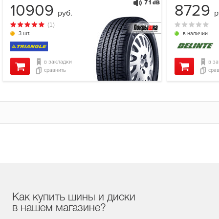
71
dB
10909
8729
руб.
р
(1)
3 шт.
в наличии
в закладки
в з
сравнить
сра
Как купить шины и диски
в нашем магазине?