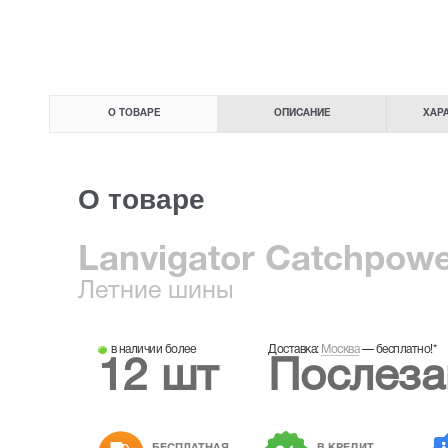
О ТОВАРЕ
ОПИСАНИЕ
ХАР
О товаре
Lanvigator Catchpowe
Летние
шины
в наличии более
Доставка:
Москва
—
бесплатно!
*
12 шт
Послеза