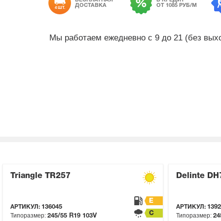
БЕСПЛАТНАЯ
В КРЕДИТ
ДОСТАВКА
ОТ 1085 РУБ/М
4 ШТ.
Мы работаем ежедневно с 9 до 21 (без вы
Triangle TR257
Delinte DH
E
АРТИКУЛ:
136045
АРТИКУЛ:
1392
C
Типоразмер:
Типоразмер:
245/55 R19
103V
24