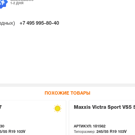
САМОВЫВОЗ
1-2 ДНЯ
ходных)
+7 495
995-80-40
ПОХОЖИЕ ТОВАРЫ
7
Maxxis Victra Sport VS5
30
АРТИКУЛ:
181562
Типоразмер:
5/55 R19
103V
245/55 R19
103V