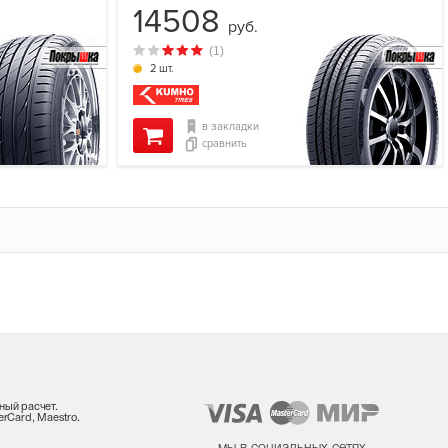
14508
руб.
(1)
2 шт.
в закладки
сравнить
ный расчет.
rCard, Maestro.