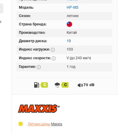
Модель:
HP-M3
Сезон:
летние
и
Страна бренда:
Производство:
Китай
Диаметр диска:
19
Индекс нагрузки:
103
Индекс скорости:
V (до 240 км/ч)
Гарантия:
1 год
C
C
70 dB
Летние шины
Maxxis