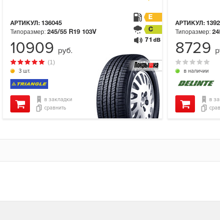
E
АРТИКУЛ:
136045
АРТИКУЛ:
1392
C
Типоразмер:
Типоразмер:
245/55 R19
103V
24
71
dB
10909
8729
руб.
р
(1)
3 шт.
в наличии
в закладки
в з
сравнить
сра