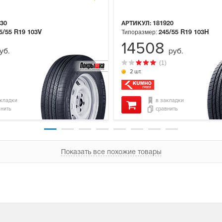
30
АРТИКУЛ:
181920
Типоразмер:
5/55 R19
103V
245/55 R19
103H
14508
уб.
руб.
(1)
2 шт.
акладки
в закладки
внить
сравнить
Показать все похожие товары