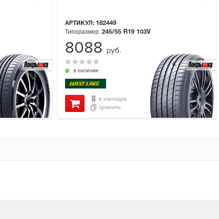
АРТИКУЛ:
182449
Типоразмер:
245/55 R19
103V
8088
руб.
в наличии
в закладки
сравнить