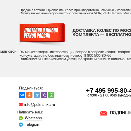
Продажа автошин, дисков или колес производится за наличный и безналич
Оплату также можно произвести с помощью карт VISA, VISA-Electron, Maste
ДОСТАВКА КОЛЕС ПО МОС
КОМПЛЕКТА — БЕСПЛАТНО
рмив свой
Вы можете задать интересующий вопрос
в разделе «
задать вопрос
консультацию
по бесплатному номеру: 8 800 500-80-66.
Внимание! Мы не оказываем услуги по хранению шин и шиномонта
Поделиться:
+7 495 995-80-
c 9:00 - 21:00 (без выходн
info@pokrishka.ru
Написать нам:
ПОДПИШИ
Whatsapp
Telegram