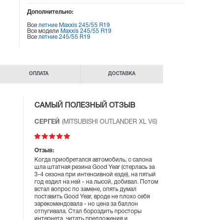
Дополнительно:
Все
летние Maxxis 245/55 R19
Все модели
Maxxis 245/55 R19
Все
летние 245/55 R19
ОПЛАТА
ДОСТАВКА
САМЫЙ ПОЛЕЗНЫЙ ОТЗЫВ
СЕРГЕЙ
(MITSUBISHI OUTLANDER XL V6)
Отзыв:
Когда приобретался автомобиль, с салона
шла штатная резина Good Year (стерлась за
3-4 сезона при интенсивной езде), на пятый
год ездил на ней - на лысой, добивал. Потом
встал вопрос по замене, опять думал
поставить Good Year, вроде не плохо себя
зарекомендовала - но цена за баллон
отпугивала. Стал бороздить просторы
интернета, читать предложения и