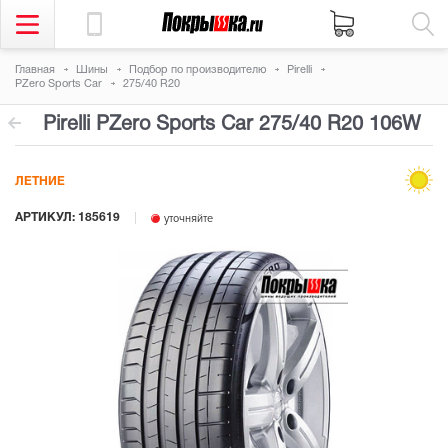
Главная
Шины
Подбор по производителю
Pirelli
PZero Sports Car
275/40 R20
Pirelli PZero Sports Car
275/40 R20 106W
ЛЕТНИЕ
АРТИКУЛ: 185619
уточняйте