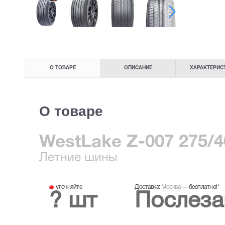
О ТОВАРЕ
ОПИСАНИЕ
ХАРАКТЕРИС
О товаре
WestLake Z-007 275/4
Летние
шины
уточняйте
Доставка:
Москва
—
бесплатно!
*
? шт
Послеза