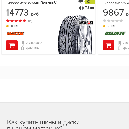
C
Типоразмер:
Типоразмер:
275/40 R20
106V
27
72
dB
14773
9867
руб.
р
(6)
8 шт.
6 шт.
в закладки
в з
сравнить
сра
Как купить шины и диски