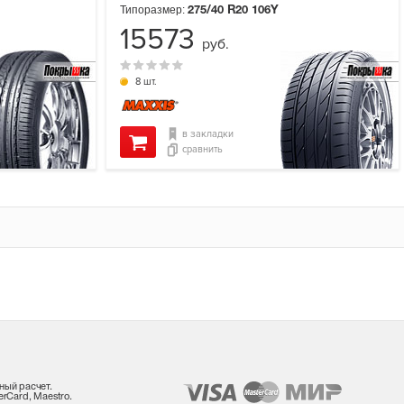
Типоразмер:
275/40 R20
106Y
15573
руб.
8 шт.
в закладки
сравнить
ный расчет.
rCard, Maestro.