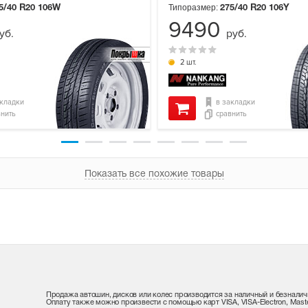
Типоразмер:
5/40 R20
106W
275/40 R20
106Y
9490
уб.
руб.
2 шт.
акладки
в закладки
внить
сравнить
Показать все похожие товары
Продажа автошин, дисков или колес производится за наличный и безналич
Оплату также можно произвести с помощью карт VISA, VISA-Electron, Maste