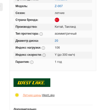
Модель:
Z-007
Сезон:
летние
Страна бренда:
Производство:
Китай, Таиланд
Тип протектора:
асимметричный
Диаметр диска:
20
Индекс нагрузки:
106
Индекс скорости:
Y (до 300 км/ч)
Гарантия:
1 год
Летние шины
WestLake
Дополнительно: