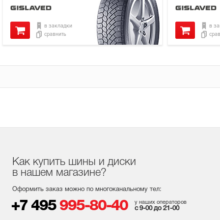
в закладки
в з
сравнить
сра
Как купить шины и диски
в нашем магазине?
Оформить заказ можно по многоканальному тел:
+7 495
995-80-40
у наших операторов
с 9-00 до 21-00