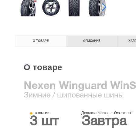
О ТОВАРЕ
ОПИСАНИЕ
ХАР
О товаре
Nexen Winguard WinSp
Зимние
/ шипованные шины
в наличии
Доставка:
Москва
—
бесплатно!
*
3 шт
Завтра