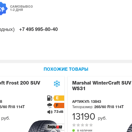
САМОВЫВОЗ
1-2 ДНЯ
ходных)
+7 495
995-80-40
ПОХОЖИЕ ТОВАРЫ
oft Frost 200 SUV
Marshal WinterCraft SUV
WS31
E
8
АРТИКУЛ:
13843
F
Типоразмер:
5/60 R18
114T
265/60 R18
114T
73
dB
9
13190
руб.
руб.
в наличии