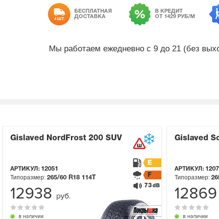
БЕСПЛАТНАЯ
В КРЕДИТ
ДОСТАВКА
ОТ 1429 РУБ/М
4 ШТ.
Мы работаем ежедневно с 9 до 21 (без вы
Gislaved NordFrost 200 SUV
Gislaved S
E
АРТИКУЛ:
12051
АРТИКУЛ:
1207
F
Типоразмер:
Типоразмер:
265/60 R18
114T
26
73
dB
12938
1286
руб.
в наличии
в наличии