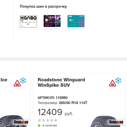
Покупка шин в рассрочку
 Ice
Roadstone Winguard
WinSpike SUV
АРТИКУЛ:
115980
Типоразмер:
265/60 R18
114T
12409
руб.
в наличии