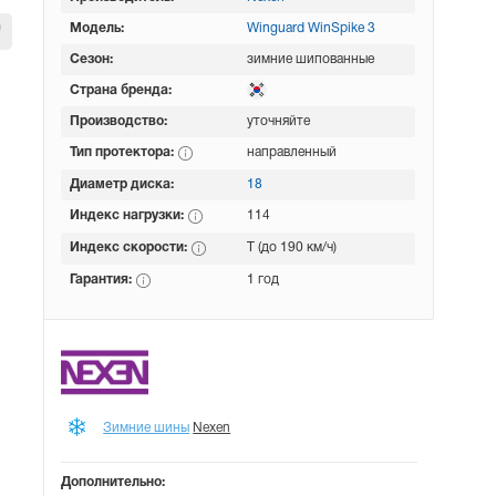
Модель:
Winguard WinSpike 3
Сезон:
зимние шипованные
Страна бренда:
Производство:
уточняйте
Тип протектора:
направленный
Диаметр диска:
18
Индекс нагрузки:
114
Индекс скорости:
T (до 190 км/ч)
Гарантия:
1 год
Зимние шины
Nexen
Дополнительно: