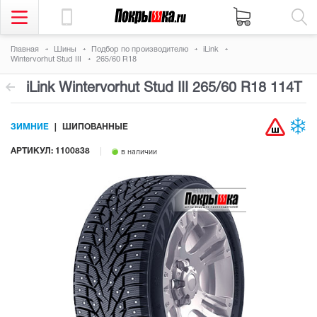
Главная
Шины
Подбор по производителю
iLink
Wintervorhut Stud III
265/60 R18
iLink Wintervorhut Stud III
265/60 R18 114T
ЗИМНИЕ
ШИПОВАННЫЕ
АРТИКУЛ: 1100838
в наличии