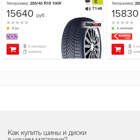
C
Типоразмер:
Типоразмер:
255/40 R19
100V
25
71
dB
15640
1583
руб.
4 шт.
в наличии
в закладки
в з
сравнить
сра
Как купить шины и диски