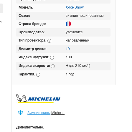
Модель:
X-Ice Snow
Сезон:
зимние нешипованные
й
Страна бренда:
Производство:
уточняйте
Тип протектора:
направленный
Диаметр диска:
19
Индекс нагрузки:
100
Индекс скорости:
H (до 210 км/ч)
Гарантия:
1 год
Зимние шины
Michelin
Дополнительно: