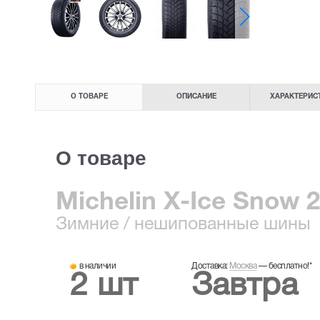
О ТОВАРЕ
ОПИСАНИЕ
ХАРАКТЕРИС
О товаре
Michelin X-Ice Snow 
Зимние
/ нешипованные шины
в наличии
Доставка:
Москва
—
бесплатно!
*
2 шт
Завтра