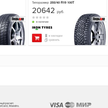
Типоразмер:
255/40 R19
100T
20642
руб.
в наличии
в закладки
сравнить
ный расчет.
rCard, Maestro.