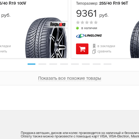
Типоразмер:
5/40 R19
100V
255/40 R19
96T
0
9361
руб.
руб.
в наличии
акладки
в закладки
внить
сравнить
Показать все похожие товары
Продажа автошин, дисков или колес производится за наличный и безналич
Оплату также можно произвести с помощью карт VISA, VISA-Electron, Maste