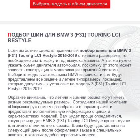
Выбрать модель и объем двигателя
ПОДБОР ШИН ДЛЯ BMW 3 (F31) TOURING LCI
RESTYLE
Если вы хотите сделать правильный
подбор шины для BMW 3
с точными размерами, то
(F31) Touring LCI Restyle 2015-2019
необходимо знать марку и год выпуска машины. А так же нужно
указать объем двигателя автомобиля, поскольку от этого может
зависеть конструкция и модификация тормозной системы.
Выберите модель автомашины BMW из списка, и вам будут
представлены все зимние и летние типоразмеры покрышек,
которые допустимы к установке на модель 3 (F31) Touring LCI
Restyle 2015-2019.
Обратите внимание, что летняя и зимняя резина могут иметь
разные рекомендуемые размеры. Сотрудники нашей компании
«Покрышка.ру» помогут разобраться с параметрами, и
предоставят дополнительную информацию о ценах и
характеристиках моделей. Вам будет проще определиться,
какую резину для БМВ 3 (F31) Touring LCI Restyle купить лучше
для зимнего или летнего сезона. Шины будут доставлены на
следующий день после оформления заказа в специальных
пакетах, в которых удобно перевозить колеса.