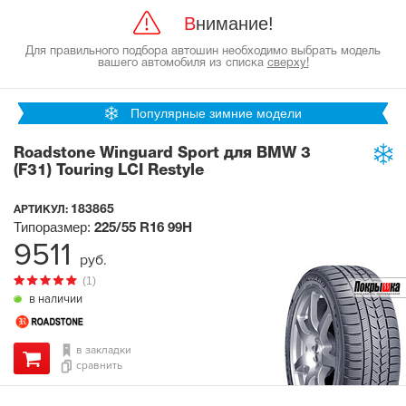
Внимание!
Для правильного подбора автошин необходимо выбрать модель
вашего автомобиля из списка
сверху!
Популярные зимние модели
Roadstone Winguard Sport для BMW 3
(F31) Touring LCI Restyle
183865
АРТИКУЛ:
Типоразмер:
225/55 R16
99H
9511
руб.
(1)
в наличии
в закладки
сравнить