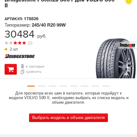
Bridgestone Potenza S001 для VOLVO S90
II
178836
АРТИКУЛ:
Типоразмер:
245/40 R20
99W
30484
руб.
(2)
2 шт.
в закладки
сравнить
Для просмотра всех шин в каталоге, которые подойдут к
модели VOLVO S90 II, необходимо выбрать из списка модель и
объем двигателя.
Выбрать модель и объем двигателя