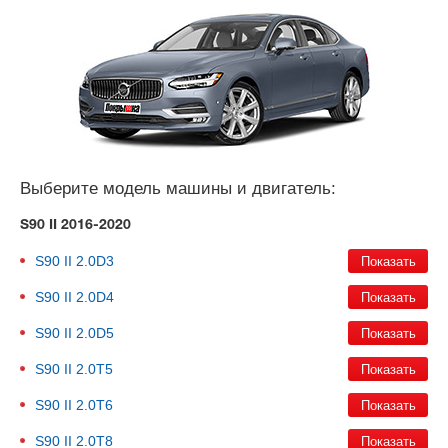
Выберите модель машины и двигатель:
S90 II 2016-2020
S90 II
2.0D3
S90 II
2.0D4
S90 II
2.0D5
S90 II
2.0T5
S90 II
2.0T6
S90 II
2.0T8