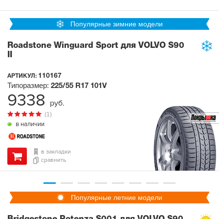
Популярные зимние модели
Roadstone Winguard Sport для VOLVO S90
II
110167
АРТИКУЛ:
Типоразмер:
225/55 R17
101V
9338
руб.
(1)
в наличии
в закладки
сравнить
Популярные летние модели