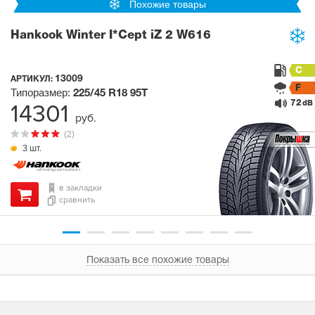
Похожие товары
Hankook Winter I*Cept iZ 2 W616
C
13009
АРТИКУЛ:
F
Типоразмер:
225/45 R18
95T
72
14301
dB
руб.
(2)
3 шт.
в закладки
сравнить
Показать все похожие товары