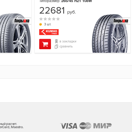
Типоразмер:
265/45 R21
108W
22681
руб.
3 шт.
в закладки
сравнить
ный расчет.
rCard, Maestro.