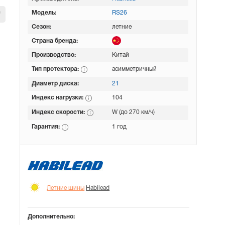
Модель:
RS26
Сезон:
летние
Страна бренда:
Производство:
Китай
Тип протектора:
асимметричный
Диаметр диска:
21
Индекс нагрузки:
104
Индекс скорости:
W (до 270 км/ч)
Гарантия:
1 год
Летние шины
Habilead
Дополнительно: