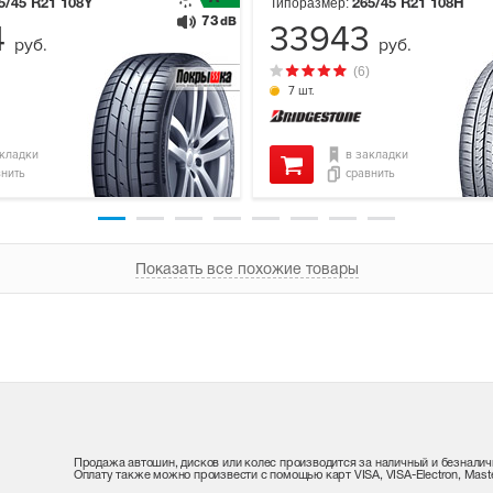
Типоразмер:
5/45 R21
108Y
265/45 R21
108H
73
dB
4
33943
руб.
руб.
(6)
7 шт.
акладки
в закладки
внить
сравнить
Показать все похожие товары
Продажа автошин, дисков или колес производится за наличный и безналич
Оплату также можно произвести с помощью карт VISA, VISA-Electron, Maste