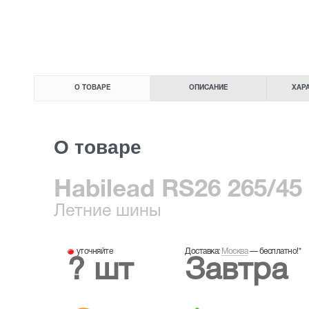
О ТОВАРЕ
ОПИСАНИЕ
ХАР
О товаре
Habilead RS26 265/45
Летние
шины
уточняйте
Доставка:
Москва
—
бесплатно!
*
? шт
Завтра