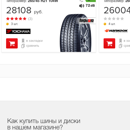
Типоразмер:
Типоразмер:
265/45 R21
104W
26
72
dB
28108
2600
руб.
(3)
3 шт.
4 шт.
в закладки
в з
сравнить
сра
Как купить шины и диски
в нашем магазине?