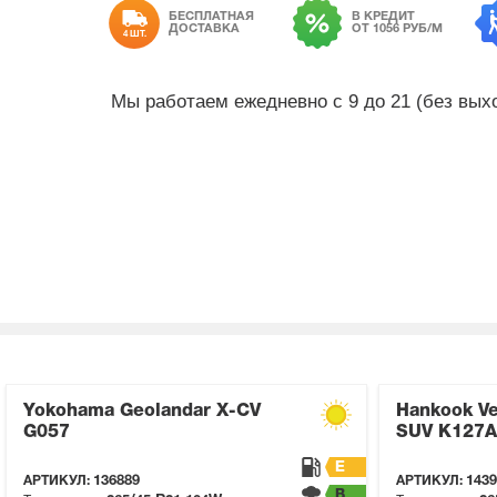
БЕСПЛАТНАЯ
В КРЕДИТ
ДОСТАВКА
ОТ 1056 РУБ/М
4 ШТ.
Мы работаем ежедневно с 9 до 21 (без вы
Yokohama Geolandar X-CV
Hankook Ve
G057
SUV K127A
E
АРТИКУЛ:
136889
АРТИКУЛ:
1439
B