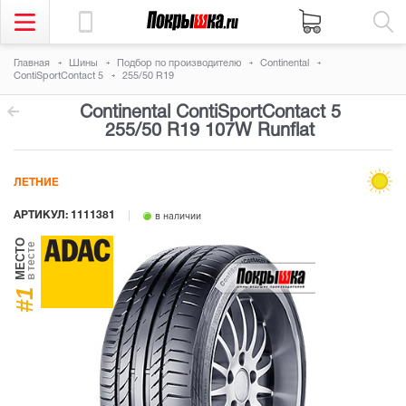
Главная
Шины
Подбор по производителю
Continental
ContiSportContact 5
255/50 R19
Continental ContiSportContact 5
255/50 R19 107W
Runflat
ЛЕТНИЕ
АРТИКУЛ: 1111381
в наличии
МЕСТО
в тесте
#1