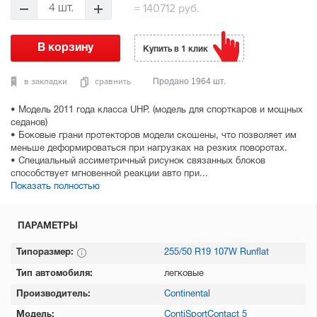
=
140712 руб.
4 шт.
Купить в 1 клик
в закладки
сравнить
Продано 1964 шт.
• Модель 2011 года класса UHP. (модель для спорткаров и мощных
седанов)
• Боковые грани протекторов модели скошены, что позволяет им
меньше деформироваться при нагрузках на резких поворотах.
• Специальный ассиметричный рисунок связанных блоков
способствует мгновенной реакции авто при...
Показать полностью
ПАРАМЕТРЫ
Типоразмер:
255/50 R19 107W Runflat
Тип автомобиля:
легковые
Производитель:
Continental
Модель:
ContiSportContact 5