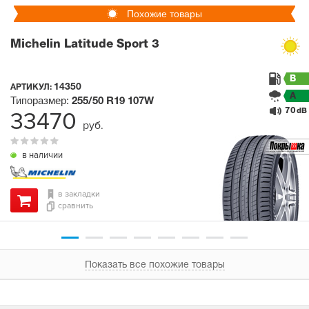
Похожие товары
Michelin Latitude Sport 3
B
14350
АРТИКУЛ:
A
Типоразмер:
255/50 R19
107W
70
33470
dB
руб.
в наличии
в закладки
сравнить
Показать все похожие товары