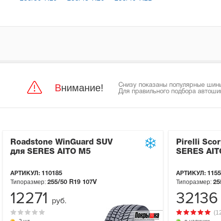
Внимание!
Снизу показаны популярные шины
Для правильного подбора автоши
Roadstone WinGuard SUV
Pirelli Sco
для SERES AITO M5
SERES AIT
АРТИКУЛ:
110185
АРТИКУЛ:
1155
Типоразмер:
Типоразмер:
255/50 R19
107V
25
12271
3213
руб.
(1