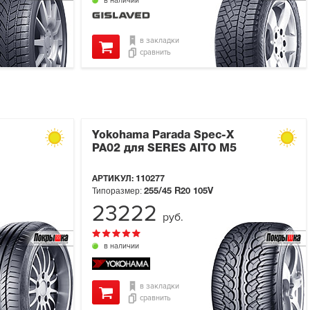
в наличии
в закладки
сравнить
Yokohama Parada Spec-X
PA02 для SERES AITO M5
АРТИКУЛ:
110277
Типоразмер:
255/45 R20
105V
23222
руб.
в наличии
в закладки
сравнить