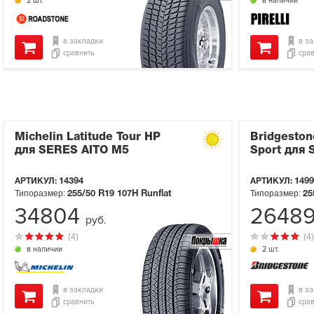
2 шт.
в наличии
в закладки
в з
сравнить
сра
Michelin Latitude Tour HP
Bridgeston
для SERES AITO M5
Sport для
АРТИКУЛ:
14394
АРТИКУЛ:
1499
Типоразмер:
Типоразмер:
255/50 R19
107H
Runflat
25
34804
2648
руб.
(4)
(4)
в наличии
2 шт.
в закладки
в з
сравнить
сра