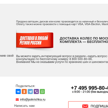
Продажа автошин, дисков или колес производится за наличный и безналич
Оплату также можно произвести с помощью карт VISA, VISA-Electron, Maste
ДОСТАВКА КОЛЕС ПО МОС
КОМПЛЕКТА — БЕСПЛАТНО
рмив свой
Вы можете задать интересующий вопрос
в разделе «
задать вопрос
консультацию
по бесплатному номеру: 8 800 500-80-66.
Внимание! Мы не оказываем услуги по хранению шин и шиномонта
Поделиться:
+7 495 995-80-
c 9:00 - 21:00 (без выходн
info@pokrishka.ru
Написать нам:
ПОДПИШИ