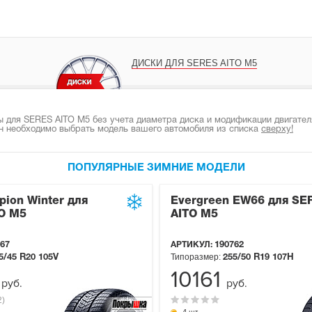
ДИСКИ ДЛЯ SERES AITO M5
 для SERES AITO M5 без учета диаметра диска и модификации двигател
н необходимо выбрать модель вашего автомобиля из списка
сверху!
ПОПУЛЯРНЫЕ ЗИМНИЕ МОДЕЛИ
rpion Winter для
Evergreen EW66 для SE
O M5
AITO M5
67
АРТИКУЛ:
190762
Типоразмер:
5/45 R20
105V
255/50 R19
107H
6
10161
руб.
руб.
2)