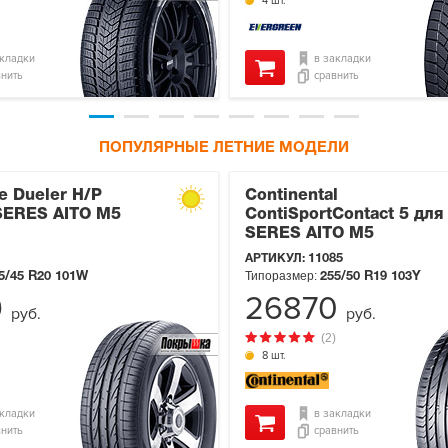
4 шт.
акладки
в закладки
внить
сравнить
ПОПУЛЯРНЫЕ ЛЕТНИЕ МОДЕЛИ
e Dueler H/P
Continental
 SERES AITO M5
ContiSportContact 5 для
SERES AITO M5
АРТИКУЛ:
11085
Типоразмер:
5/45 R20
101W
255/50 R19
103Y
9
26870
руб.
руб.
(2)
8 шт.
акладки
в закладки
внить
сравнить