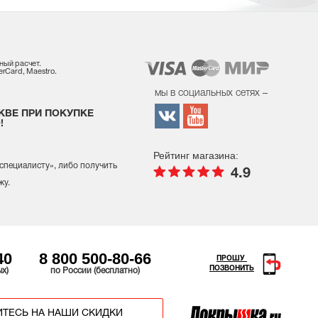
ный расчет.
rCard, Maestro.
мы в социальных сетях –
КВЕ ПРИ ПОКУПКЕ
!
Рейтинг магазина:
 специалисту
», либо получить
4.9
жу.
40
8 800 500-80-66
ПРОШУ
ПОЗВОНИТЬ
ых)
по России (бесплатно)
ТЕСЬ НА НАШИ СКИДКИ