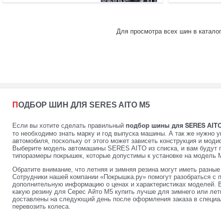
Для просмотра всех шин в катало
ПОДБОР ШИН ДЛЯ SERES AITO M5
Если вы хотите сделать правильный
подбор шины для SERES AITO 
то необходимо знать марку и год выпуска машины. А так же нужно у
автомобиля, поскольку от этого может зависеть конструкция и мод
Выберите модель автомашины SERES AITO из списка, и вам будут 
типоразмеры покрышек, которые допустимы к установке на модель M5
Обратите внимание, что летняя и зимняя резина могут иметь разны
Сотрудники нашей компании «Покрышка.ру» помогут разобраться с 
дополнительную информацию о ценах и характеристиках моделей. 
какую резину для Серес Айто M5 купить лучше для зимнего или лет
доставлены на следующий день после оформления заказа в специал
перевозить колеса.