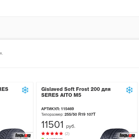
я.
RES
Gislaved Soft Frost 200 для
SERES AITO M5
АРТИКУЛ:
115469
Типоразмер:
255/50 R19
107T
11501
руб.
(2)