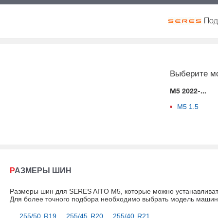
Под
Выберите м
M5 2022-...
M5
1.5
РАЗМЕРЫ ШИН
Размеры шин для SERES AITO M5, которые можно устанавливат
Для более точного подбора необходимо выбрать модель маши
255/50 R19
255/45 R20
255/40 R21