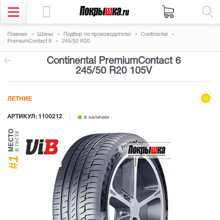
Главная
Шины
Подбор по производителю
Continental
PremiumContact 6
245/50 R20
Continental PremiumContact 6
245/50 R20 105V
ЛЕТНИЕ
АРТИКУЛ: 1100212
в наличии
МЕСТО
в тесте
#1