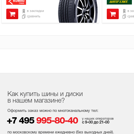
в закладки
в з
сравнить
сра
Как купить шины и диски
в нашем магазине?
Оформить заказ можно по многоканальному тел:
+7 495
995-80-40
у наших операторов
с 9-00 до 21-00
по московскому времени ежедневно (без выходных
дней
).