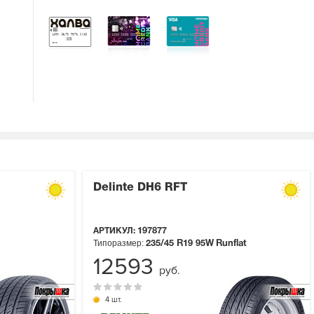
Delinte DH6 RFT
АРТИКУЛ:
197877
Типоразмер:
235/45 R19
95W
Runflat
12593
руб.
4 шт.