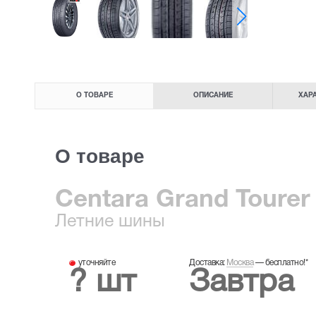
О ТОВАРЕ
ОПИСАНИЕ
ХАР
О товаре
Centara Grand Tourer 
Летние
шины
уточняйте
Доставка:
Москва
—
бесплатно!
*
? шт
Завтра