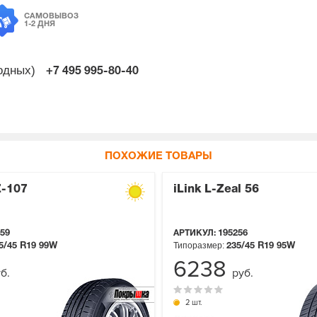
САМОВЫВОЗ
1-2 ДНЯ
ходных)
+7 495
995-80-40
ПОХОЖИЕ ТОВАРЫ
Z-107
iLink L-Zeal 56
59
АРТИКУЛ:
195256
Типоразмер:
5/45 R19
99W
235/45 R19
95W
6238
б.
руб.
2 шт.