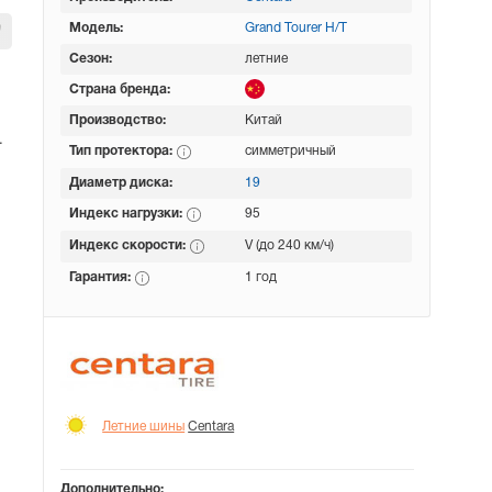
Модель:
Grand Tourer H/T
Сезон:
летние
Страна бренда:
Производство:
Китай
.
Тип протектора:
симметричный
Диаметр диска:
19
Индекс нагрузки:
95
Индекс скорости:
V (до 240 км/ч)
Гарантия:
1 год
Летние шины
Centara
Дополнительно: