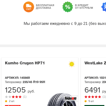
БЕСПЛАТНАЯ
В КРЕДИТ
ДОСТАВКА
ОТ 674 РУБ/М
4 ШТ.
Мы работаем ежедневно с 9 до 21 (без вы
Kumho Crugen HP71
WestLake 
АРТИКУЛ:
145669
АРТИКУЛ:
1831
Типоразмер:
Типоразмер:
235/45 R19
95H
23
12505
6491
руб.
ру
(1)
(1)
2 шт.
5 шт.