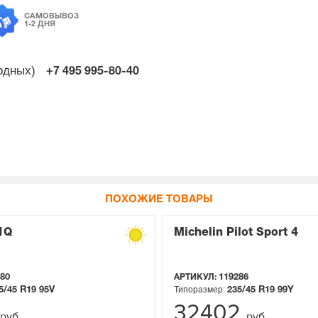
САМОВЫВОЗ
1-2 ДНЯ
ходных)
+7 495
995-80-40
ПОХОЖИЕ ТОВАРЫ
1Q
Michelin Pilot Sport 4
80
АРТИКУЛ:
119286
Типоразмер:
5/45 R19
95V
235/45 R19
99Y
32402
руб.
руб.