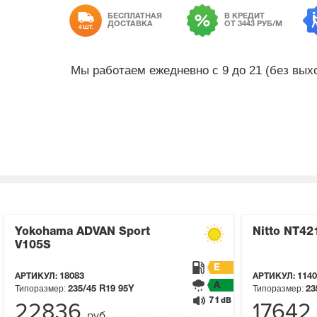
БЕСПЛАТНАЯ
В КРЕДИТ
ДОСТАВКА
ОТ 3443 РУБ/М
4 ШТ.
Мы работаем ежедневно с 9 до 21 (без вы
Yokohama ADVAN Sport
Nitto NT42
V105S
E
АРТИКУЛ:
18083
АРТИКУЛ:
1140
A
Типоразмер:
Типоразмер:
235/45 R19
95Y
23
71
dB
22836
17642
руб.