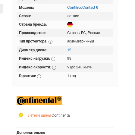
Модель:
ContiEcoContact 6
Сезон:
летние
Страна бренда:
Производство:
Страны ЕС, Россия
Тип протектора:
асимметричный
Диаметр диска:
19
Индекс нагрузки:
99
Индекс скорости:
V (до 240 км/ч)
Гарантия:
1 год
Летние шины
Continental
Дополнительно: