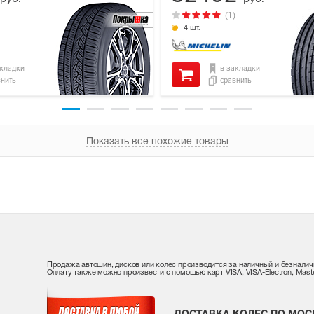
(1)
4 шт.
акладки
в закладки
внить
сравнить
Показать все похожие товары
Продажа автошин, дисков или колес производится за наличный и безналич
Оплату также можно произвести с помощью карт VISA, VISA-Electron, Maste