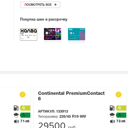
ПОСМОТРЕТЬ ВСЕ
Покупка шин в рассрочку
Continental PremiumContact
6
C
C
АРТИКУЛ:
133913
A
A
Типоразмер:
235/45 R19
99V
71
72
dB
dB
29500
руб.