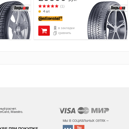
(1)
4 шт.
в закладки
сравнить
ный расчет.
rCard, Maestro.
мы в социальных сетях –