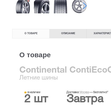
О ТОВАРЕ
ОПИСАНИЕ
ХАРАКТЕРИС
О товаре
Continental ContiEcoC
Летние
шины
в наличии
Доставка:
Москва
—
бесплатно!
*
2 шт
Завтра