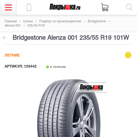
Главная
Шины
Подбор по производителю
Bridgestone
Alenza 001
235/55 R19
Bridgestone Alenza 001
235/55 R19 101W
ЛЕТНИЕ
АРТИКУЛ: 129442
в наличии