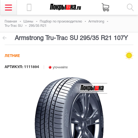
Главная
Шины
Подбор по производителю
Armstrong
Tru-Trac SU
295/35 R21
Armstrong Tru-Trac SU
295/35 R21 107Y
ЛЕТНИЕ
АРТИКУЛ: 1111894
уточняйте