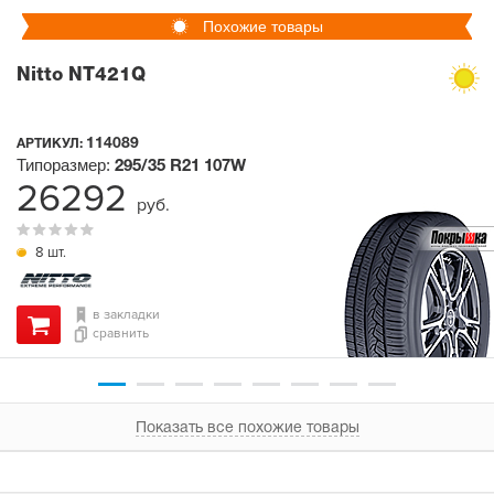
Похожие товары
Nitto NT421Q
114089
АРТИКУЛ:
Типоразмер:
295/35 R21
107W
26292
руб.
8 шт.
в закладки
сравнить
Показать все похожие товары