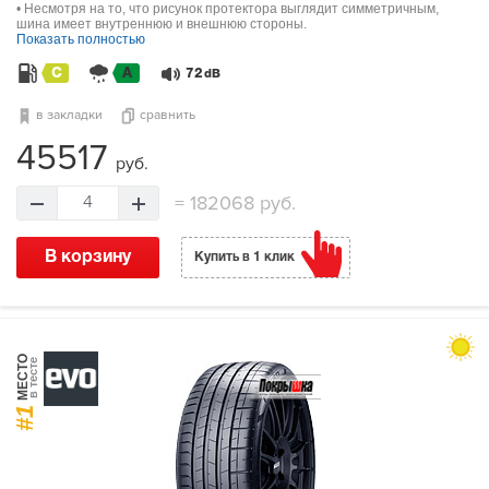
• Несмотря на то, что рисунок протектора выглядит симметричным,
шина имеет внутреннюю и внешнюю стороны.
Показать полностью
C
A
72
dB
в закладки
сравнить
45517
руб.
=
182068 руб.
4
В корзину
Купить в 1 клик
МЕСТО
в тесте
#1