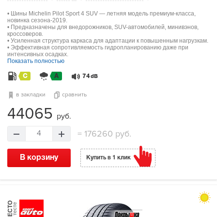
• Шины Michelin Pilot Sport 4 SUV — летняя модель премиум-класса,
новинка сезона-2019.
• Предназначены для внедорожников, SUV-автомобилей, минивэнов,
кроссоверов.
• Усиленная структура каркаса для адаптации к повышенным нагрузкам.
• Эффективная сопротивляемость гидропланированию даже при
интенсивных осадках.
Показать полностью
C
A
74
dB
в закладки
сравнить
44065
руб.
=
176260 руб.
4
В корзину
Купить в 1 клик
МЕСТО
в тесте