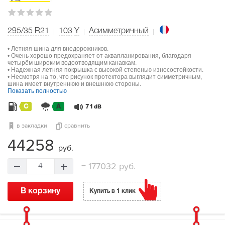
295/35 R21
103
Y
Асимметричный
• Летняя шина для внедорожников.
• Очень хорошо предохраняет от аквапланирования, благодаря
четырём широким водоотводящим канавкам.
• Надежная летняя покрышка с высокой степенью износостойкости.
• Несмотря на то, что рисунок протектора выглядит симметричным,
шина имеет внутреннюю и внешнюю стороны.
Показать полностью
C
A
71
dB
в закладки
сравнить
44258
руб.
=
177032 руб.
4
В корзину
Купить в 1 клик