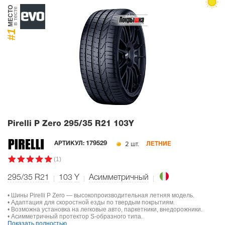
МЕСТО
в тесте
#1
Pirelli P Zero
295/35 R21 103Y
2 шт.
АРТИКУЛ:
179529
ЛЕТНИЕ
(1)
295/35 R21
103
Y
Асимметричный
• Шины Pirelli P Zero — высокопроизводительная летняя модель.
• Адаптация для скоростной езды по твердым покрытиям.
• Возможна установка на легковые авто, паркетники, внедорожники.
• Асимметричный протектор S-образного типа.
Показать полностью