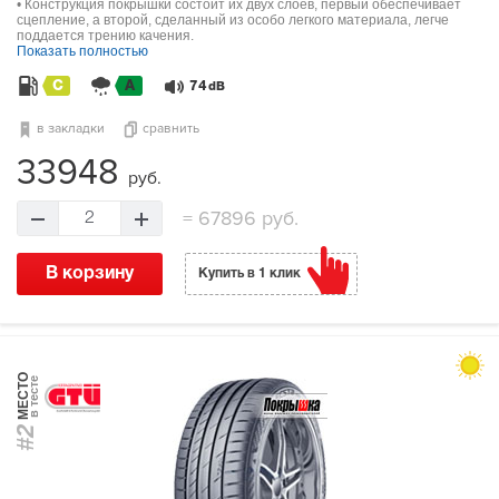
• Конструкция покрышки состоит их двух слоев, первый обеспечивает
сцепление, а второй, сделанный из особо легкого материала, легче
поддается трению качения.
Показать полностью
C
A
74
dB
в закладки
сравнить
33948
руб.
=
67896 руб.
2
В корзину
Купить в 1 клик
МЕСТО
в тесте
#2