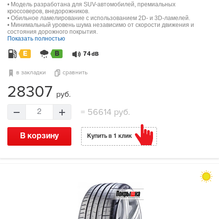
• Модель разработана для SUV-автомобилей, премиальных
кроссоверов, внедорожников.
• Обильное ламелирование с использованием 2D- и 3D-ламелей.
• Минимальный уровень шума независимо от скорости движения и
состояния дорожного покрытия.
Показать полностью
E
B
74
dB
в закладки
сравнить
28307
руб.
=
56614 руб.
2
В корзину
Купить в 1 клик