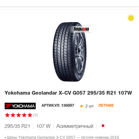
Yokohama Geolandar X-CV G057
295/35 R21 107W
2 шт.
АРТИКУЛ:
136897
ЛЕТНИЕ
(3)
295/35 R21
107
W
Асимметричный
• Шины Yokohama Geolandar X-CV G057 — летняя новинка-2019.