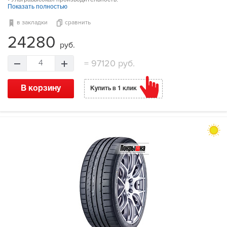
Показать полностью
в закладки
сравнить
24280
руб.
=
97120 руб.
4
В корзину
Купить в 1 клик