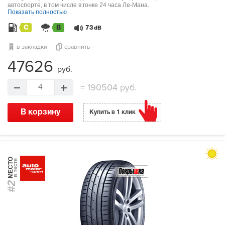
автоспорте, в том числе в гонке 24 часа Ле-Мана.
Показать полностью
C
B
73
dB
в закладки
сравнить
47626
руб.
=
190504 руб.
4
В корзину
Купить в 1 клик
МЕСТО
в тесте
#2