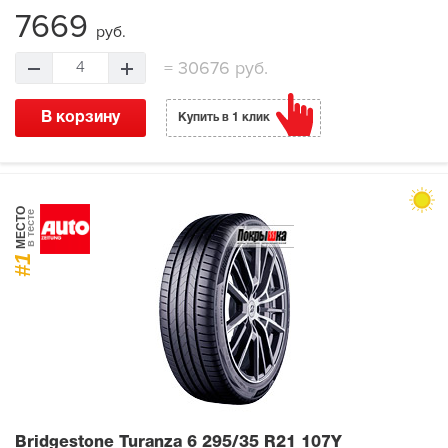
7669
руб.
=
30676 руб.
4
В корзину
Купить в 1 клик
МЕСТО
в тесте
#1
Bridgestone Turanza 6
295/35 R21 107Y