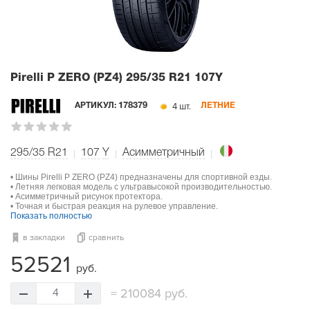
Pirelli P ZERO (PZ4)
295/35 R21 107Y
4 шт.
АРТИКУЛ:
178379
ЛЕТНИЕ
295/35 R21
107
Y
Асимметричный
• Шины Pirelli P ZERO (PZ4) предназначены для спортивной езды.
• Летняя легковая модель с ультравысокой производительностью.
• Асимметричный рисунок протектора.
• Точная и быстрая реакция на рулевое управление.
Показать полностью
в закладки
сравнить
52521
руб.
=
210084 руб.
4