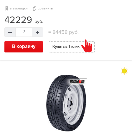
в закладки
сравнить
42229
руб.
=
84458 руб.
2
В корзину
Купить в 1 клик