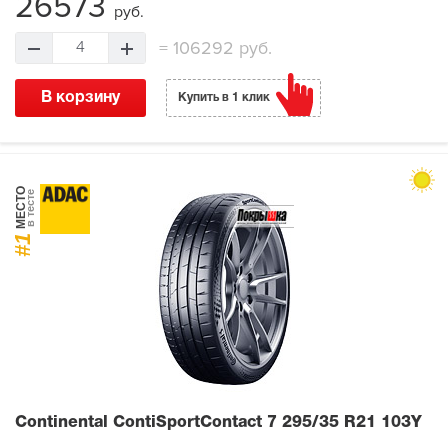
26573
руб.
=
106292 руб.
4
В корзину
Купить в 1 клик
МЕСТО
в тесте
#1
Continental ContiSportContact 7
295/35 R21 103Y