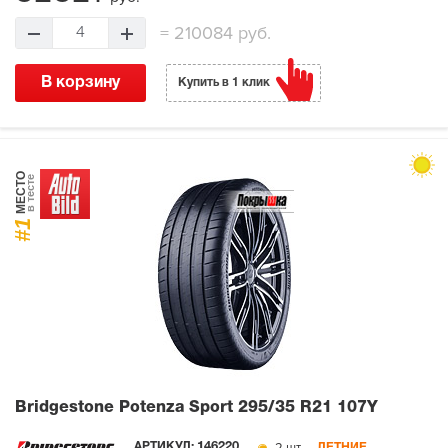
=
210084 руб.
4
В корзину
Купить в 1 клик
МЕСТО
в тесте
#1
Bridgestone Potenza Sport
295/35 R21 107Y
АРТИКУЛ:
146220
ЛЕТНИЕ