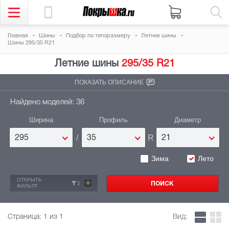
Главная
Шины
Подбор по типоразмеру
Летние шины
Шины 295/35 R21
Летние шины
295/35 R21
ПОКАЗАТЬ ОПИСАНИЕ
Найдено моделей: 36
Ширина
Профиль
Диаметр
/
R
295
35
21
Зима
Лето
ОТКРЫТЬ
+
2
ФИЛЬТР
Страница:
1
из 1
Вид: