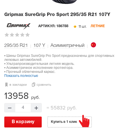
Gripmax SureGrip Pro Sport
295/35 R21 107Y
11 шт.
АРТИКУЛ:
186788
ЛЕТНИЕ
295/35 R21
107
Y
Асимметричный
• Шины Gripmax SureGrip Pro Sport предназначены для спортивных
легковых автомобилей.
• Ультрапроизводительная летняя модель.
• Асимметричное исполнение протектора.
• Прочный облегченный каркас.
Показать полностью
в закладки
сравнить
13958
руб.
=
55832 руб.
4
В корзину
Купить в 1 клик