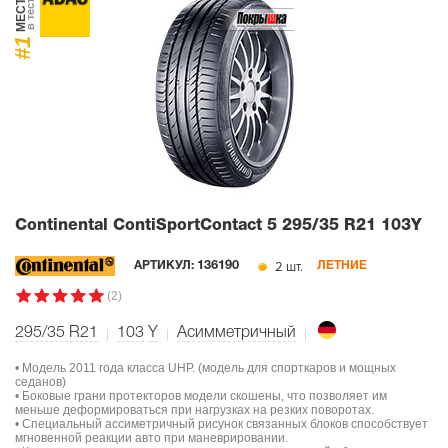
МЕСТО
в тесте
#1
Continental ContiSportContact 5
295/35 R21 103Y
2 шт.
АРТИКУЛ:
136190
ЛЕТНИЕ
(2)
295/35 R21
103
Y
Асимметричный
• Модель 2011 года класса UHP. (модель для спорткаров и мощных
седанов)
• Боковые грани протекторов модели скошены, что позволяет им
меньше деформироваться при нагрузках на резких поворотах.
• Специальный ассиметричный рисунок связанных блоков способствует
мгновенной реакции авто при маневрировании.