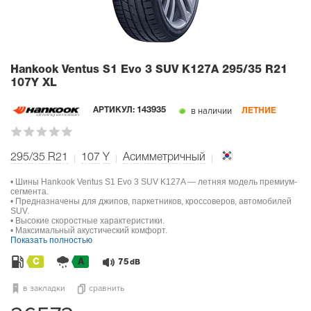
Hankook Ventus S1 Evo 3 SUV K127A
295/35 R21
107Y XL
в наличии
АРТИКУЛ:
143935
ЛЕТНИЕ
295/35 R21
107
Y
Асимметричный
• Шины Hankook Ventus S1 Evo 3 SUV K127A — летняя модель премиум-
сегмента.
• Предназначены для джипов, паркетников, кроссоверов, автомобилей
SUV.
• Высокие скоростные характеристики.
• Максимальный акустический комфорт.
Показать полностью
C
A
75
dB
в закладки
сравнить