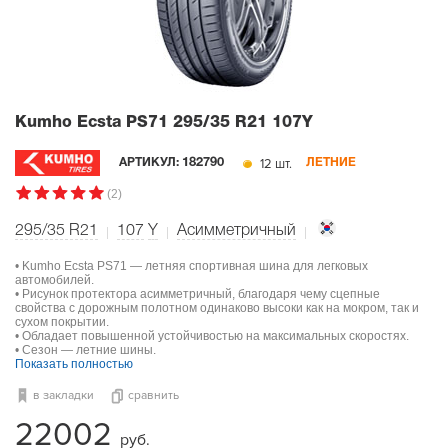
Kumho Ecsta PS71
295/35 R21 107Y
12 шт.
АРТИКУЛ:
182790
ЛЕТНИЕ
(2)
295/35 R21
107
Y
Асимметричный
• Kumho Ecsta PS71 — летняя спортивная шина для легковых
автомобилей.
• Рисунок протектора асимметричный, благодаря чему сцепные
свойства с дорожным полотном одинаково высоки как на мокром, так и
сухом покрытии.
• Обладает повышенной устойчивостью на максимальных скоростях.
• Сезон — летние шины.
Показать полностью
в закладки
сравнить
22002
руб.