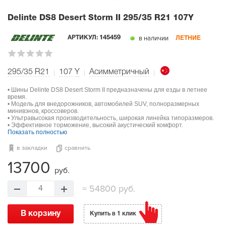
Delinte DS8 Desert Storm II
295/35 R21 107Y
в наличии
АРТИКУЛ:
145459
ЛЕТНИЕ
295/35 R21
107
Y
Асимметричный
• Шины Delinte DS8 Desert Storm II предназначены для езды в летнее
время.
• Модель для внедорожников, автомобилей SUV, полноразмерных
минивэнов, кроссоверов.
• Ультравысокая производительность, широкая линейка типоразмеров.
• Эффективное торможение, высокий акустический комфорт.
Показать полностью
в закладки
сравнить
13700
руб.
=
54800 руб.
4
В корзину
Купить в 1 клик