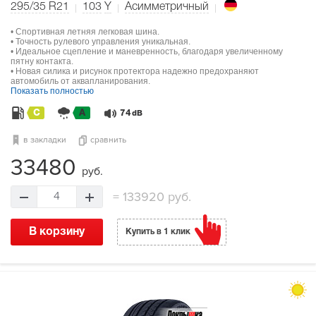
295/35 R21
103
Y
Асимметричный
• Спортивная летняя легковая шина.
• Точность рулевого управления уникальная.
• Идеальное сцепление и маневренность, благодаря увеличенному
пятну контакта.
• Новая силика и рисунок протектора надежно предохраняют
автомобиль от аквапланирования.
Показать полностью
C
A
74
dB
в закладки
сравнить
33480
руб.
=
133920 руб.
4
В корзину
Купить в 1 клик