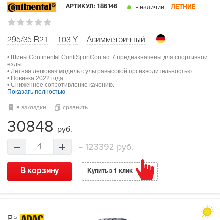
в наличии
АРТИКУЛ:
186146
ЛЕТНИЕ
295/35 R21
103
Y
Асимметричный
• Шины Continental ContiSportContact 7 предназначены для спортивной
езды.
• Летняя легковая модель с ультравысокой производительностью.
• Новинка 2022 года.
• Сниженное сопротивление качению.
Показать полностью
в закладки
сравнить
30848
руб.
=
123392 руб.
4
В корзину
Купить в 1 клик