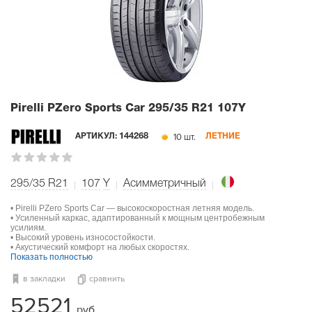
Pirelli PZero Sports Car
295/35 R21 107Y
10 шт.
АРТИКУЛ:
144268
ЛЕТНИЕ
295/35 R21
107
Y
Асимметричный
• Pirelli PZero Sports Car — высокоскоростная летняя модель.
• Усиленный каркас, адаптированный к мощным центробежным
усилиям.
• Высокий уровень износостойкости.
• Акустический комфорт на любых скоростях.
Показать полностью
в закладки
сравнить
52521
руб.