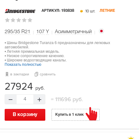
10 шт.
АРТИКУЛ:
193838
ЛЕТНИЕ
295/35 R21
107
Y
Асимметричный
• Шины Bridgestone Turanza 6 предназначены для легковых
автомобилей.
• Летняя премиальная модель.
• Низкое сопротивление качению.
• Широкие водоотводящие каналы.
Показать полностью
в закладки
сравнить
27924
руб.
=
111696 руб.
4
В корзину
Купить в 1 клик