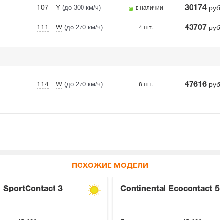
(до 300 км/ч)
руб
107
Y
30174
в наличии
(до 270 км/ч)
руб
111
W
43707
4 шт.
(до 270 км/ч)
руб
114
W
47616
8 шт.
ПОХОЖИЕ МОДЕЛИ
l SportContact 3
Continental Ecocontact 5