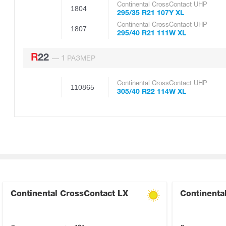
Continental CrossContact UHP
1804
295/35 R21 107Y XL
Continental CrossContact UHP
1807
295/40 R21 111W XL
R22
1
—
РАЗМЕР
Continental CrossContact UHP
110865
305/40 R22 114W XL
Continental CrossContact LX
Continenta