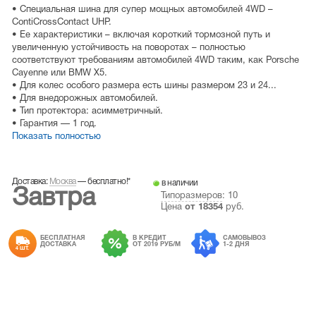
• Cпециальная шина для супер мощных автомобилей 4WD –
ContiCrossContact UHP.
• Ее характеристики – включая короткий тормозной путь и
увеличенную устойчивость на поворотах – полностью
соответствуют требованиям автомобилей 4WD таким, как Porsche
Cayenne или BMW X5.
• Для колес особого размера есть шины размером 23 и 24...
• Для внедорожных автомобилей.
• Тип протектора: асимметричный.
• Гарантия — 1 год.
Показать полностью
Доставка:
Москва
—
бесплатно!
*
в наличии
Завтра
Типоразмеров
: 10
Цена
от
18354
руб.
БЕСПЛАТНАЯ
В КРЕДИТ
САМОВЫВОЗ
ДОСТАВКА
ОТ 2019 РУБ/М
1-2 ДНЯ
4 ШТ.