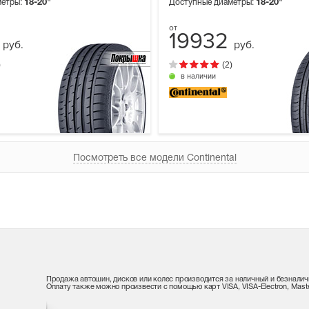
метры:
18-20"
Доступные диаметры:
18-20"
2
19932
руб.
руб.
)
(2)
в наличии
Посмотреть все модели Continental
Продажа автошин, дисков или колес производится за наличный и безналич
Оплату также можно произвести с помощью карт VISA, VISA-Electron, Maste