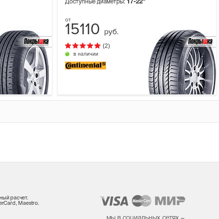
Доступные диаметры:
17-22"
15110
руб.
(2)
в наличии
ный расчет.
rCard, Maestro.
мы в социальных сетях –