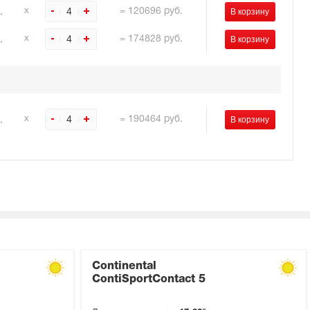
.
4
х
=
120696
руб.
.
4
х
=
174828
руб.
.
4
х
=
190464
руб.
Continental
ContiSportContact 5