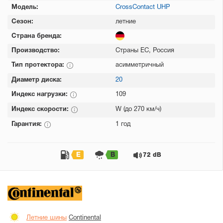
Модель:
CrossContact UHP
Сезон:
летние
Страна бренда:
Производство:
Страны ЕС, Россия
Тип протектора:
асимметричный
Диаметр диска:
20
Индекс нагрузки:
109
Индекс скорости:
W (до 270 км/ч)
Гарантия:
1 год
E
B
72 dB
Летние шины
Continental