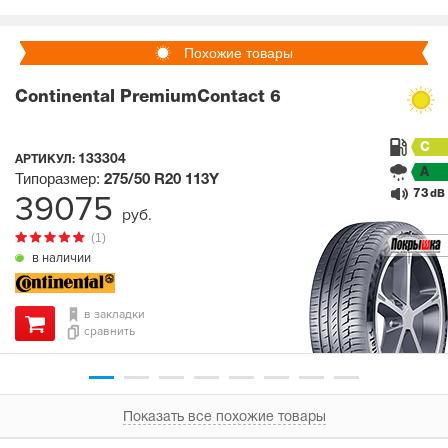
Похожие товары
Continental PremiumContact 6
C
133304
АРТИКУЛ:
A
Типоразмер:
275/50 R20
113Y
73
39075
dB
руб.
(1)
в наличии
в закладки
сравнить
Показать все похожие товары