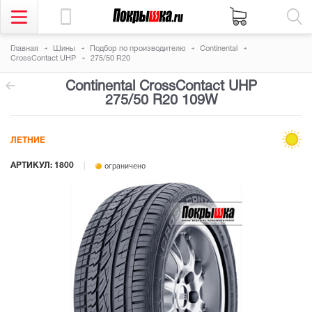
Главная
Шины
Подбор по производителю
Continental
CrossContact UHP
275/50 R20
Continental CrossContact UHP
275/50 R20 109W
ЛЕТНИЕ
АРТИКУЛ: 1800
ограничено