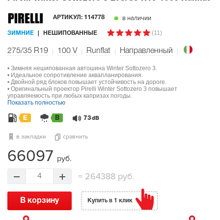
в наличии
АРТИКУЛ:
114778
(11)
ЗИМНИЕ
НЕШИПОВАННЫЕ
275/35 R19
100
V
Runflat
Направленный
• Зимняя нешипованная автошина Winter Sottozero 3.
• Идеальное сопротивление аквапланирования.
• Двойной ряд блоков повышает устойчивость на дороге.
• Оригинальный проектор Pirelli Winter Sottozero 3 повышает
управляемость при любых капризах погоды.
Показать полностью
E
B
73
dB
в закладки
сравнить
66097
руб.
=
264388 руб.
4
В корзину
Купить в 1 клик