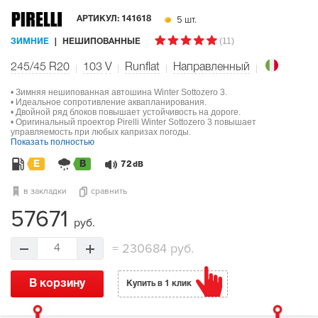
5 шт.
АРТИКУЛ:
141618
(11)
ЗИМНИЕ
НЕШИПОВАННЫЕ
245/45 R20
103
V
Runflat
Направленный
• Зимняя нешипованная автошина Winter Sottozero 3.
• Идеальное сопротивление аквапланирования.
• Двойной ряд блоков повышает устойчивость на дороге.
• Оригинальный проектор Pirelli Winter Sottozero 3 повышает
управляемость при любых капризах погоды.
Показать полностью
E
B
72
dB
в закладки
сравнить
57671
руб.
=
230684 руб.
4
В корзину
Купить в 1 клик