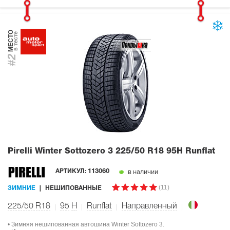
МЕСТО
в тесте
#2
Pirelli Winter Sottozero 3
225/50 R18 95H Runflat
в наличии
АРТИКУЛ:
113060
(11)
ЗИМНИЕ
НЕШИПОВАННЫЕ
225/50 R18
95
H
Runflat
Направленный
• Зимняя нешипованная автошина Winter Sottozero 3.