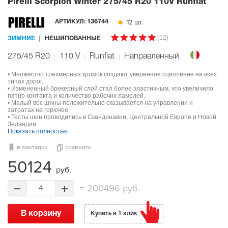
Pirelli Scorpion Winter
275/45 R20 110V Runflat
12 шт.
АРТИКУЛ:
136744
(12)
ЗИМНИЕ
НЕШИПОВАННЫЕ
275/45 R20
110
V
Runflat
Направленный
• Множество трехмерных кромок создают уверенное сцепление на всех
типах дорог.
• Измененный брекерный слой стал более эластичным, что увеличило
пятно контакта и количество рабочих ламелей.
• Малый вес шины положительно сказывается на управлении и
затратах на горючее.
• Тесты шин проводились в Скандинавии, Центральной Европе и Новой
Зеландии.
Показать полностью
в закладки
сравнить
50124
руб.
=
200496 руб.
4
В корзину
Купить в 1 клик