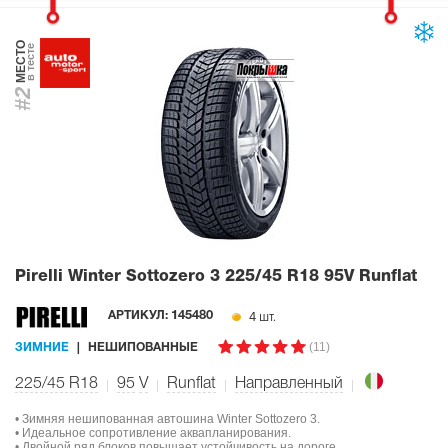
МЕСТО
в тесте
#2
Pirelli Winter Sottozero 3
225/45 R18 95V Runflat
4 шт.
АРТИКУЛ:
145480
(11)
ЗИМНИЕ
НЕШИПОВАННЫЕ
225/45 R18
95
V
Runflat
Направленный
• Зимняя нешипованная автошина Winter Sottozero 3.
• Идеальное сопротивление аквапланирования.
• Двойной ряд блоков повышает устойчивость на дороге.