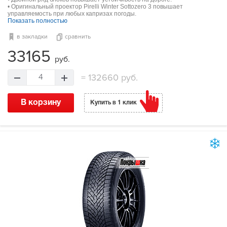
• Оригинальный проектор Pirelli Winter Sottozero 3 повышает
управляемость при любых капризах погоды.
Показать полностью
в закладки
сравнить
33165
руб.
=
132660 руб.
4
В корзину
Купить в 1 клик