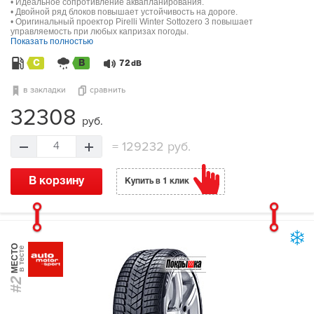
• Идеальное сопротивление аквапланирования.
• Двойной ряд блоков повышает устойчивость на дороге.
• Оригинальный проектор Pirelli Winter Sottozero 3 повышает
управляемость при любых капризах погоды.
Показать полностью
C
B
72
dB
в закладки
сравнить
32308
руб.
=
129232 руб.
4
В корзину
Купить в 1 клик
МЕСТО
в тесте
#2