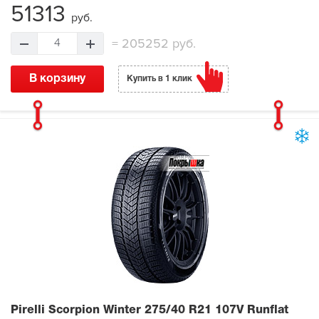
51313
руб.
=
205252 руб.
4
В корзину
Купить в 1 клик
Pirelli Scorpion Winter
275/40 R21 107V Runflat