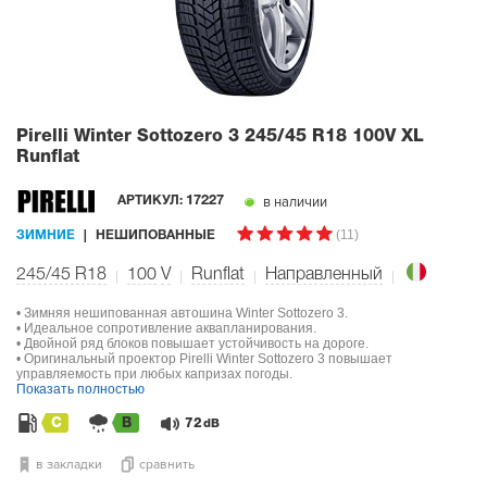
Pirelli Winter Sottozero 3
245/45 R18 100V XL
Runflat
в наличии
АРТИКУЛ:
17227
(11)
ЗИМНИЕ
НЕШИПОВАННЫЕ
245/45 R18
100
V
Runflat
Направленный
• Зимняя нешипованная автошина Winter Sottozero 3.
• Идеальное сопротивление аквапланирования.
• Двойной ряд блоков повышает устойчивость на дороге.
• Оригинальный проектор Pirelli Winter Sottozero 3 повышает
управляемость при любых капризах погоды.
Показать полностью
C
B
72
dB
в закладки
сравнить