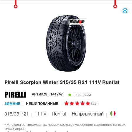
Pirelli Scorpion Winter
315/35 R21 111V Runflat
в наличии
АРТИКУЛ:
141747
(12)
ЗИМНИЕ
НЕШИПОВАННЫЕ
315/35 R21
111
V
Runflat
Направленный
• Множество трехмерных кромок создают уверенное сцепление на всех
типах дорог.