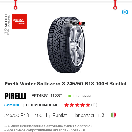
МЕСТО
в тесте
#2
Pirelli Winter Sottozero 3
245/50 R18 100H Runflat
в наличии
АРТИКУЛ:
115671
(11)
ЗИМНИЕ
НЕШИПОВАННЫЕ
245/50 R18
100
H
Runflat
Направленный
• Зимняя нешипованная автошина Winter Sottozero 3.
• Идеальное сопротивление аквапланирования.