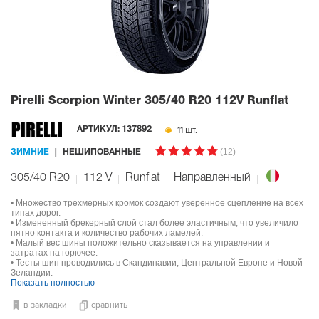
Pirelli Scorpion Winter
305/40 R20 112V Runflat
11 шт.
АРТИКУЛ:
137892
(12)
ЗИМНИЕ
НЕШИПОВАННЫЕ
305/40 R20
112
V
Runflat
Направленный
• Множество трехмерных кромок создают уверенное сцепление на всех
типах дорог.
• Измененный брекерный слой стал более эластичным, что увеличило
пятно контакта и количество рабочих ламелей.
• Малый вес шины положительно сказывается на управлении и
затратах на горючее.
• Тесты шин проводились в Скандинавии, Центральной Европе и Новой
Зеландии.
Показать полностью
в закладки
сравнить