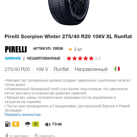
Pirelli Scorpion Winter
275/40 R20 106V XL Runflat
2 шт.
АРТИКУЛ:
19936
(12)
ЗИМНИЕ
НЕШИПОВАННЫЕ
275/40 R20
106
V
Runflat
Направленный
• Множество трехмерных кромок создают уверенное сцепление на всех
типах дорог.
• Измененный брекерный слой стал более эластичным, что увеличило
пятно контакта и количество рабочих ламелей.
• Малый вес шины положительно сказывается на управлении и
затратах на горючее.
• Тесты шин проводились в Скандинавии, Центральной Европе и Новой
Зеландии.
Показать полностью
E
C
73
dB
в закладки
сравнить