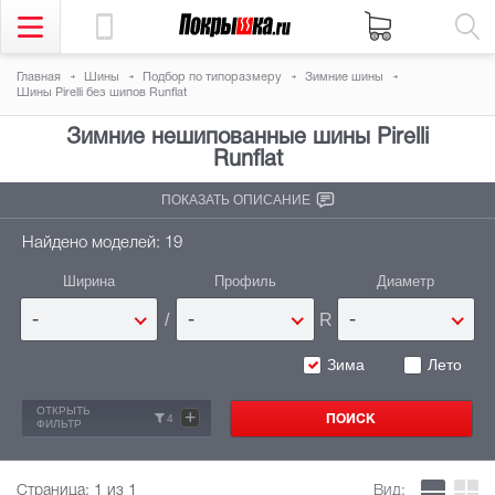
Главная
Шины
Подбор по типоразмеру
Зимние шины
Шины Pirelli без шипов Runflat
Зимние нешипованные шины
Pirelli
Runflat
ПОКАЗАТЬ ОПИСАНИЕ
Найдено моделей: 19
Ширина
Профиль
Диаметр
/
R
-
-
-
Зима
Лето
ОТКРЫТЬ
+
4
ФИЛЬТР
Страница:
1
из 1
Вид: