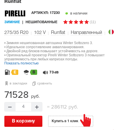
Runflat
в наличии
АРТИКУЛ:
17230
(11)
ЗИМНИЕ
НЕШИПОВАННЫЕ
275/35 R20
102
V
Runflat
Направленный
• Зимняя нешипованная автошина Winter Sottozero 3.
• Идеальное сопротивление аквапланирования.
• Двойной ряд блоков повышает устойчивость на дороге.
• Оригинальный проектор Pirelli Winter Sottozero 3 повышает
управляемость при любых капризах погоды.
Показать полностью
E
B
73
dB
в закладки
сравнить
71528
руб.
=
286112 руб.
4
В корзину
Купить в 1 клик