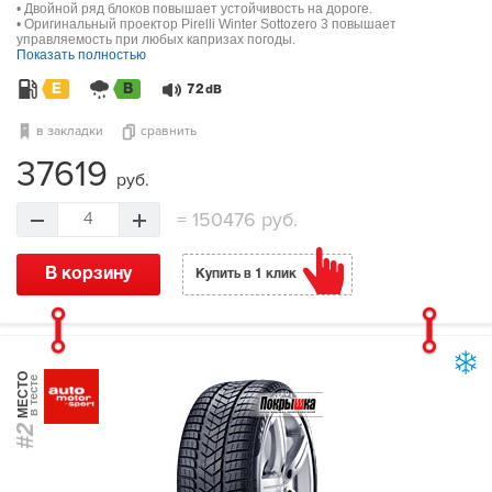
• Двойной ряд блоков повышает устойчивость на дороге.
• Оригинальный проектор Pirelli Winter Sottozero 3 повышает
управляемость при любых капризах погоды.
Показать полностью
E
B
72
dB
в закладки
сравнить
37619
руб.
=
150476 руб.
4
В корзину
Купить в 1 клик
МЕСТО
в тесте
#2