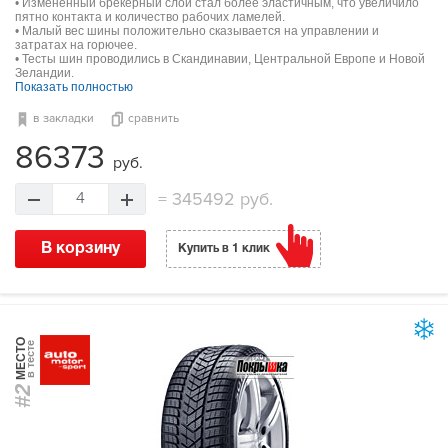
• Измененный брекерный слой стал более эластичным, что увеличило
пятно контакта и количество рабочих ламелей.
• Малый вес шины положительно сказывается на управлении и
затратах на горючее.
• Тесты шин проводились в Скандинавии, Центральной Европе и Новой
Зеландии.
Показать полностью
в закладки
сравнить
86373
руб.
=
345492 руб.
4
В корзину
Купить в 1 клик
МЕСТО
в тесте
#2