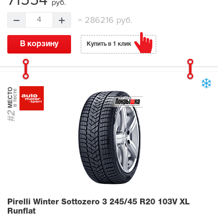
71554
руб.
=
286216 руб.
4
В корзину
Купить в 1 клик
МЕСТО
в тесте
#2
Pirelli Winter Sottozero 3
245/45 R20 103V XL
Runflat