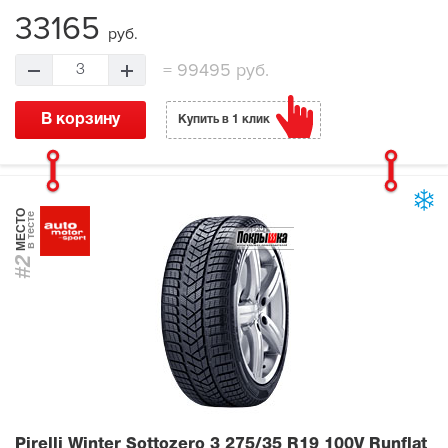
33165
руб.
=
99495 руб.
3
В корзину
Купить в 1 клик
МЕСТО
в тесте
#2
Pirelli Winter Sottozero 3
275/35 R19 100V Runflat