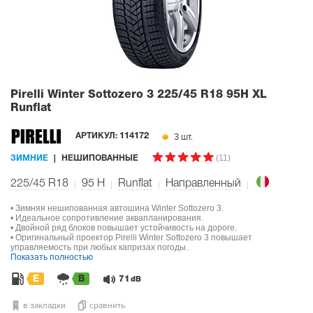
Pirelli Winter Sottozero 3
225/45 R18 95H XL
Runflat
3 шт.
АРТИКУЛ:
114172
(11)
ЗИМНИЕ
НЕШИПОВАННЫЕ
225/45 R18
95
H
Runflat
Направленный
• Зимняя нешипованная автошина Winter Sottozero 3.
• Идеальное сопротивление аквапланирования.
• Двойной ряд блоков повышает устойчивость на дороге.
• Оригинальный проектор Pirelli Winter Sottozero 3 повышает
управляемость при любых капризах погоды.
Показать полностью
E
B
71
dB
в закладки
сравнить