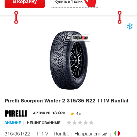
В корзину
Купить в 1 клик
Pirelli Scorpion Winter 2
315/35 R22 111V Runflat
4 шт.
АРТИКУЛ:
180973
ЗИМНИЕ
НЕШИПОВАННЫЕ
315/35 R22
111
V
Runflat
Направленный