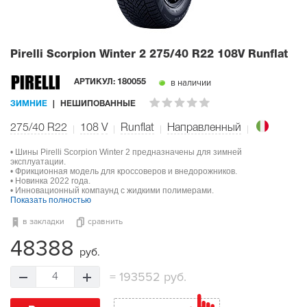
Pirelli Scorpion Winter 2
275/40 R22 108V Runflat
в наличии
АРТИКУЛ:
180055
ЗИМНИЕ
НЕШИПОВАННЫЕ
275/40 R22
108
V
Runflat
Направленный
• Шины Pirelli Scorpion Winter 2 предназначены для зимней
эксплуатации.
• Фрикционная модель для кроссоверов и внедорожников.
• Новинка 2022 года.
• Инновационный компаунд с жидкими полимерами.
Показать полностью
в закладки
сравнить
48388
руб.
=
193552 руб.
4