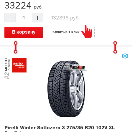
33224
руб.
=
132896 руб.
4
В корзину
Купить в 1 клик
МЕСТО
в тесте
#2
Pirelli Winter Sottozero 3
275/35 R20 102V XL