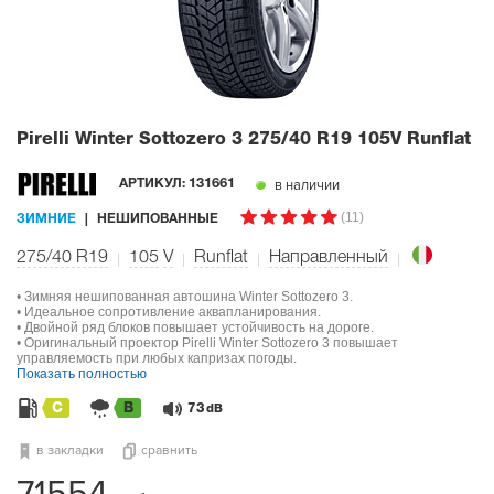
Pirelli Winter Sottozero 3
275/40 R19 105V Runflat
в наличии
АРТИКУЛ:
131661
(11)
ЗИМНИЕ
НЕШИПОВАННЫЕ
275/40 R19
105
V
Runflat
Направленный
• Зимняя нешипованная автошина Winter Sottozero 3.
• Идеальное сопротивление аквапланирования.
• Двойной ряд блоков повышает устойчивость на дороге.
• Оригинальный проектор Pirelli Winter Sottozero 3 повышает
управляемость при любых капризах погоды.
Показать полностью
C
B
73
dB
в закладки
сравнить