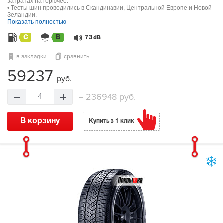
затратах на горючее.
• Тесты шин проводились в Скандинавии, Центральной Европе и Новой
Зеландии.
Показать полностью
C
B
73
dB
в закладки
сравнить
59237
руб.
=
236948 руб.
4
В корзину
Купить в 1 клик