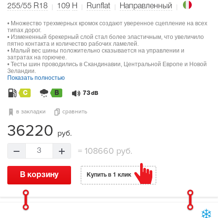
255/55 R18
109
H
Runflat
Направленный
• Множество трехмерных кромок создают уверенное сцепление на всех
типах дорог.
• Измененный брекерный слой стал более эластичным, что увеличило
пятно контакта и количество рабочих ламелей.
• Малый вес шины положительно сказывается на управлении и
затратах на горючее.
• Тесты шин проводились в Скандинавии, Центральной Европе и Новой
Зеландии.
Показать полностью
C
B
73
dB
в закладки
сравнить
36220
руб.
=
108660 руб.
3
В корзину
Купить в 1 клик