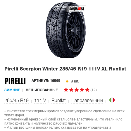
Pirelli Scorpion Winter
285/45 R19 111V XL Runflat
8 шт.
АРТИКУЛ:
16969
(12)
ЗИМНИЕ
НЕШИПОВАННЫЕ
285/45 R19
111
V
Runflat
Направленный
• Множество трехмерных кромок создают уверенное сцепление на всех
типах дорог.
• Измененный брекерный слой стал более эластичным, что увеличило
пятно контакта и количество рабочих ламелей.
• Малый вес шины положительно сказывается на управлении и