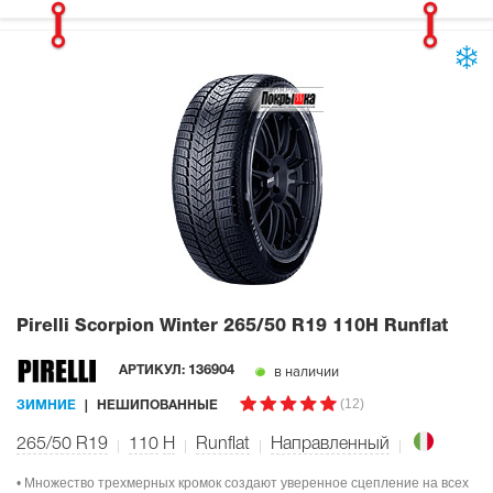
Pirelli Scorpion Winter
265/50 R19 110H Runflat
в наличии
АРТИКУЛ:
136904
(12)
ЗИМНИЕ
НЕШИПОВАННЫЕ
265/50 R19
110
H
Runflat
Направленный
• Множество трехмерных кромок создают уверенное сцепление на всех