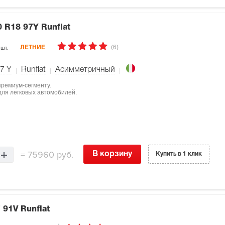
 R18 97Y Runflat
(6)
 шт.
ЛЕТНИЕ
7
Y
Runflat
Асимметричный
 премиум-сегменту.
для легковых автомобилей.
=
75960 руб.
В корзину
Купить в 1 клик
 91V Runflat