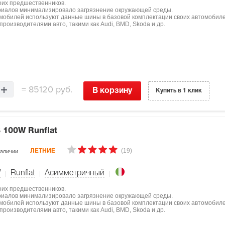
оих предшественников.
ериалов минимализировало загрязнение окружающей среды.
мобилей используют данные шины в базовой комплектации своих автомобиле
роизводителями авто, такими как Audi, BMD, Skoda и др.
=
85120 руб.
В корзину
Купить в 1 клик
 100W Runflat
(19)
наличии
ЛЕТНИЕ
W
Runflat
Асимметричный
оих предшественников.
ериалов минимализировало загрязнение окружающей среды.
мобилей используют данные шины в базовой комплектации своих автомобиле
роизводителями авто, такими как Audi, BMD, Skoda и др.