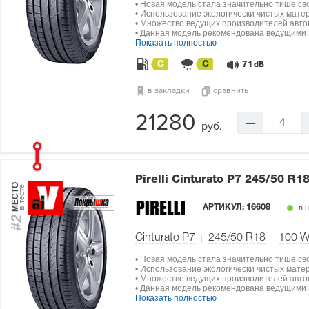
• Новая модель стала значительно тише св
• Использование экологически чистых мат
• Множество ведущих производителей авто
• Данная модель рекомендована ведущими п
Показать полностью
C
C
71
dB
в закладки
сравнить
21280
4
руб.
Pirelli Cinturato P7
245/50 R18
МЕСТО
в тесте
АРТИКУЛ:
16608
в 
#2
Cinturato P7
245/50 R18
100
• Новая модель стала значительно тише св
• Использование экологически чистых мат
• Множество ведущих производителей авто
• Данная модель рекомендована ведущими п
Показать полностью