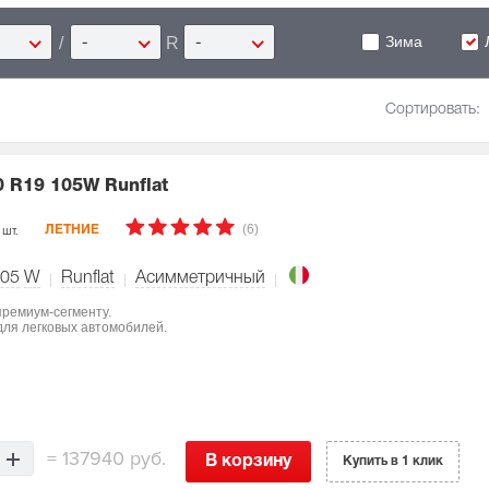
Зима
/
R
-
-
Сортировать:
0 R19 105W Runflat
(6)
 шт.
ЛЕТНИЕ
05
W
Runflat
Асимметричный
 премиум-сегменту.
для легковых автомобилей.
=
137940 руб.
В корзину
Купить в 1 клик