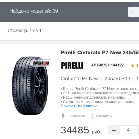
Найдено моделей: 39
-
Страница:
1
из 1
Pirelli Cinturato P7 New
245/5
АРТИКУЛ:
144127
6
Cinturato P7 New
245/50 R19
1
• Шины Pirelli Cinturato P7 New относятся к
• Летняя высокопроизводительная модель 
• Расширенные дренажные каналы.
• Стойкая к истираниям резиновая смесь.
Показать полностью
в закладки
сравнить
34485
4
руб.