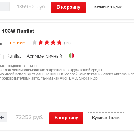
=
135992 руб.
В корзину
Купить в 1 клик
 103W Runflat
(19)
т.
ЛЕТНИЕ
W
Runflat
Асимметричный
оих предшественников.
ериалов минимализировало загрязнение окружающей среды.
мобилей используют данные шины в базовой комплектации своих автомобиле
роизводителями авто, такими как Audi, BMD, Skoda и др.
=
72252 руб.
В корзину
Купить в 1 клик