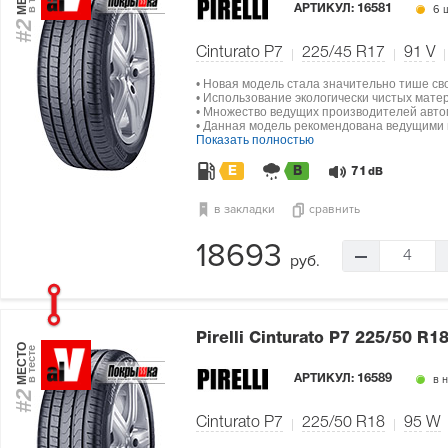
АРТИКУЛ:
16581
6 ш
#2
Cinturato P7
225/45 R17
91
V
• Новая модель стала значительно тише св
• Использование экологически чистых мат
• Множество ведущих производителей авто
• Данная модель рекомендована ведущими п
Показать полностью
E
B
71
dB
в закладки
сравнить
18693
4
руб.
Pirelli Cinturato P7
225/50 R18
МЕСТО
в тесте
АРТИКУЛ:
16589
в 
#2
Cinturato P7
225/50 R18
95
W