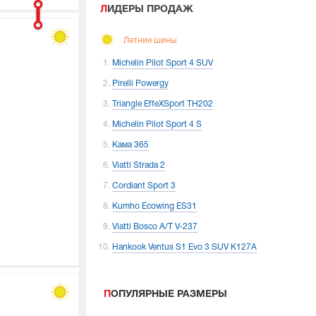
ЛИДЕРЫ ПРОДАЖ
Летние шины
Michelin Pilot Sport 4 SUV
Pirelli Powergy
Triangle EffeXSport TH202
Michelin Pilot Sport 4 S
Кама 365
Viatti Strada 2
Cordiant Sport 3
Kumho Ecowing ES31
Viatti Bosco A/T V-237
Hankook Ventus S1 Evo 3 SUV K127A
ПОПУЛЯРНЫЕ РАЗМЕРЫ