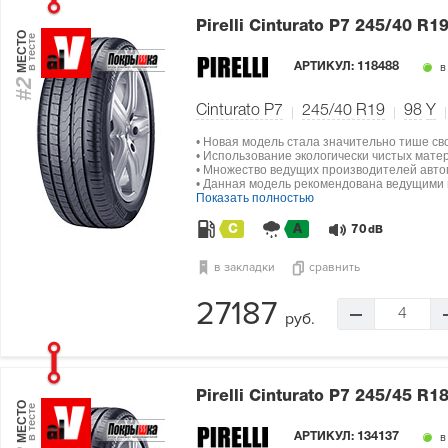
Pirelli Cinturato P7
245/40 R19
МЕСТО
в тесте
АРТИКУЛ:
118488
в
#2
Cinturato P7
245/40 R19
98
Y
• Новая модель стала значительно тише св
• Использование экологически чистых мат
• Множество ведущих производителей авто
• Данная модель рекомендована ведущими п
Показать полностью
C
A
70
dB
в закладки
сравнить
27187
4
руб.
Pirelli Cinturato P7
245/45 R18
МЕСТО
в тесте
АРТИКУЛ:
134137
в