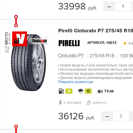
33998
4
руб.
Pirelli Cinturato P7
275/45 R18
МЕСТО
в тесте
АРТИКУЛ:
16613
2 ш
#2
Cinturato P7
275/45 R18
103
• Новая модель стала значительно тише св
• Использование экологически чистых мат
• Множество ведущих производителей авто
• Данная модель рекомендована ведущими п
Показать полностью
C
C
72
dB
в закладки
сравнить
36126
2
руб.