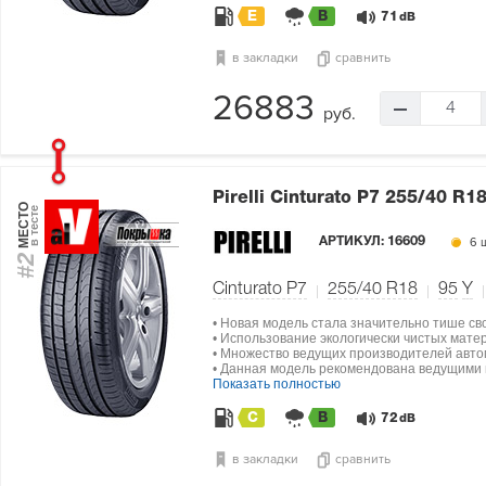
E
B
71
dB
в закладки
сравнить
26883
4
руб.
Pirelli Cinturato P7
255/40 R18
МЕСТО
в тесте
АРТИКУЛ:
16609
6 ш
#2
Cinturato P7
255/40 R18
95
Y
• Новая модель стала значительно тише св
• Использование экологически чистых мат
• Множество ведущих производителей авто
• Данная модель рекомендована ведущими п
Показать полностью
C
B
72
dB
в закладки
сравнить