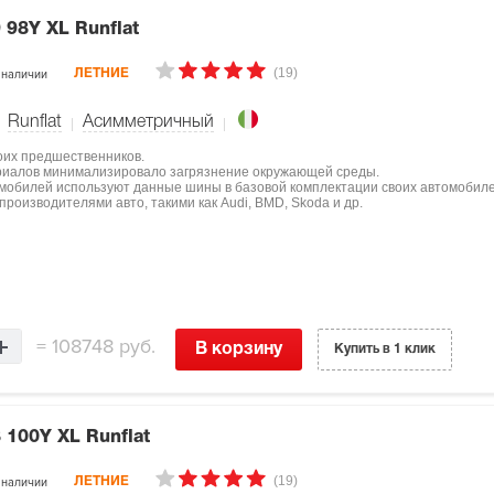
 98Y XL Runflat
(19)
 наличии
ЛЕТНИЕ
Runflat
Асимметричный
оих предшественников.
ериалов минимализировало загрязнение окружающей среды.
мобилей используют данные шины в базовой комплектации своих автомобиле
роизводителями авто, такими как Audi, BMD, Skoda и др.
=
108748 руб.
В корзину
Купить в 1 клик
 100Y XL Runflat
(19)
 наличии
ЛЕТНИЕ