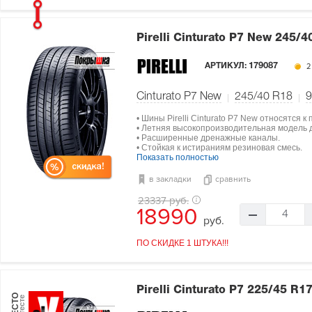
Pirelli Cinturato P7 New
245/40
АРТИКУЛ:
179087
2
Cinturato P7 New
245/40 R18
9
• Шины Pirelli Cinturato P7 New относятся к
• Летняя высокопроизводительная модель 
• Расширенные дренажные каналы.
• Стойкая к истираниям резиновая смесь.
Показать полностью
в закладки
сравнить
23337 руб.
18990
4
руб.
ПО СКИДКЕ 1 ШТУКА!!!
Pirelli Cinturato P7
225/45 R17
МЕСТО
в тесте