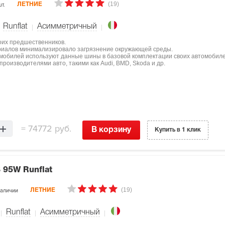
(19)
т.
ЛЕТНИЕ
Runflat
Асимметричный
оих предшественников.
ериалов минимализировало загрязнение окружающей среды.
мобилей используют данные шины в базовой комплектации своих автомобиле
роизводителями авто, такими как Audi, BMD, Skoda и др.
=
74772 руб.
В корзину
Купить в 1 клик
 95W Runflat
(19)
наличии
ЛЕТНИЕ
Runflat
Асимметричный