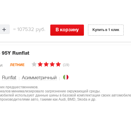
=
107532 руб.
В корзину
Купить в 1 клик
 95Y Runflat
(19)
т.
ЛЕТНИЕ
Runflat
Асимметричный
оих предшественников.
ериалов минимализировало загрязнение окружающей среды.
мобилей используют данные шины в базовой комплектации своих автомобиле
роизводителями авто, такими как Audi, BMD, Skoda и др.