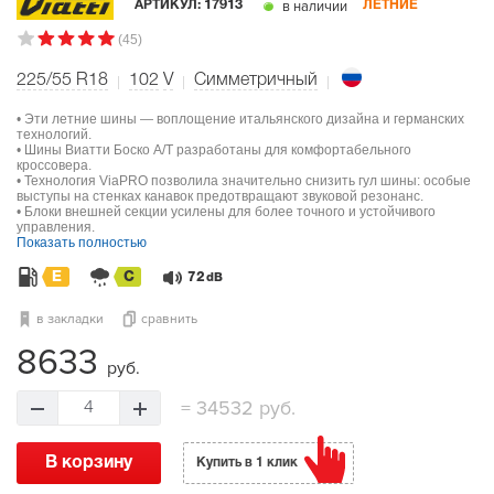
в наличии
АРТИКУЛ:
17913
ЛЕТНИЕ
(45)
225/55 R18
102
V
Симметричный
• Эти летние шины — воплощение итальянского дизайна и германских
технологий.
• Шины Виатти Боско А/Т разработаны для комфортабельного
кроссовера.
• Технология ViaPRO позволила значительно снизить гул шины: особые
выступы на стенках канавок предотвращают звуковой резонанс.
• Блоки внешней секции усилены для более точного и устойчивого
управления.
Показать полностью
E
C
72
dB
в закладки
сравнить
8633
руб.
=
34532 руб.
4
В корзину
Купить в 1 клик