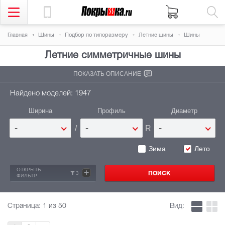
Главная
Шины
Подбор по типоразмеру
Летние шины
Шины
Летние симметричные шины
ПОКАЗАТЬ ОПИСАНИЕ
Найдено моделей: 1947
Ширина
Профиль
Диаметр
/
R
-
-
-
Зима
Лето
ОТКРЫТЬ
+
3
ФИЛЬТР
Страница:
1
из 50
Вид: