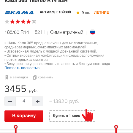
Кама 365
185/60 R14 82H
9 шт.
АРТИКУЛ:
139308
ЛЕТНИЕ
(8)
185/60 R14
82
H
Симметричный
• Шины Кама 365 предназначены для малолитражных,
среднеразмерных, субкомпактных автомобилей.
• Всесезонная модель с мощной дренажной системой.
• Оптимизированная конфигурация и схема расположения
протекторных элементов.
• Безупречная управляемость, плавность и бесшумность хода.
Показать полностью
в закладки
сравнить
3455
руб.
=
13820 руб.
4
В корзину
Купить в 1 клик