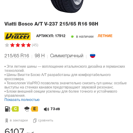
Viatti Bosco A/T V-237
215/65 R16 98H
в наличии
АРТИКУЛ:
17912
ЛЕТНИЕ
(45)
215/65 R16
98
H
Симметричный
• Эти летние шины — воплощение итальянского дизайна и германских
технологий.
• Шины Виатти Боско А/Т разработаны для комфортабельного
кроссовера.
• Технология ViaPRO позволила значительно снизить гул шины: особые
выступы на стенках канавок предотвращают звуковой резонанс.
• Блоки внешней секции усилены для более точного и устойчивого
управления.
Показать полностью
C
E
73
dB
в закладки
сравнить
6107