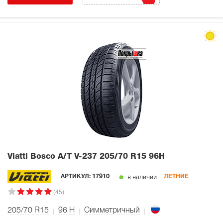
Viatti Bosco A/T V-237
205/70 R15 96H
в наличии
АРТИКУЛ:
17910
ЛЕТНИЕ
(45)
205/70 R15
96
H
Симметричный