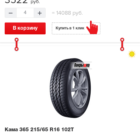
3522
руб.
=
14088 руб.
4
В корзину
Купить в 1 клик
Кама 365
215/65 R16 102T