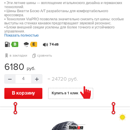
• Эти летние шины — воплощение итальянского дизайна и германских
технологий.
• Шины Виатти Боско А/Т разработаны для комфортабельного
кроссовера.
• Технология ViaPRO позволила значительно снизить гул шины: особые
выступы на стенках канавок предотвращают звуковой резонанс.
• Блоки внешней секции усилены для более точного и устойчивого
управления.
Показать полностью
B
E
74
dB
в закладки
сравнить
6180
руб.
=
24720 руб.
4
В корзину
Купить в 1 клик