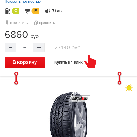
Показать полностью
C
E
71
dB
в закладки
сравнить
6860
руб.
=
27440 руб.
4
В корзину
Купить в 1 клик