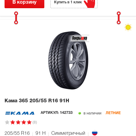
В корзину
Купить в 1 клик
Кама 365
205/55 R16 91H
в наличии
АРТИКУЛ:
142733
ЛЕТНИЕ
(8)
205/55 R16
91
H
Симметричный