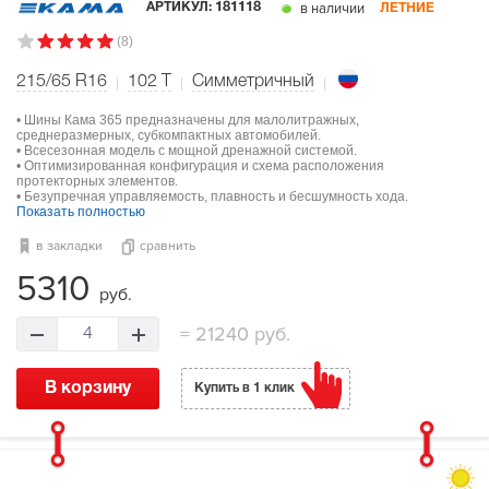
в наличии
АРТИКУЛ:
181118
ЛЕТНИЕ
(8)
215/65 R16
102
T
Симметричный
• Шины Кама 365 предназначены для малолитражных,
среднеразмерных, субкомпактных автомобилей.
• Всесезонная модель с мощной дренажной системой.
• Оптимизированная конфигурация и схема расположения
протекторных элементов.
• Безупречная управляемость, плавность и бесшумность хода.
Показать полностью
в закладки
сравнить
5310
руб.
=
21240 руб.
4
В корзину
Купить в 1 клик