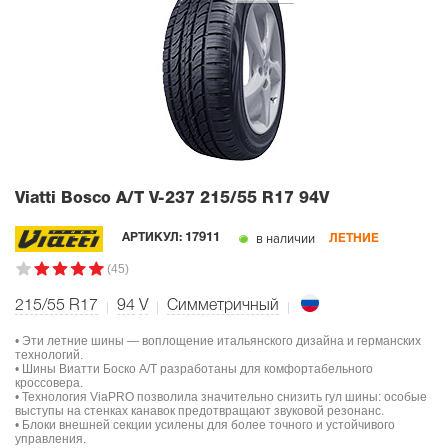
Viatti Bosco A/T V-237
215/55 R17 94V
в наличии
АРТИКУЛ:
17911
ЛЕТНИЕ
(45)
215/55 R17
94
V
Симметричный
• Эти летние шины — воплощение итальянского дизайна и германских
технологий.
• Шины Виатти Боско А/Т разработаны для комфортабельного
кроссовера.
• Технология ViaPRO позволила значительно снизить гул шины: особые
выступы на стенках канавок предотвращают звуковой резонанс.
• Блоки внешней секции усилены для более точного и устойчивого
управления.