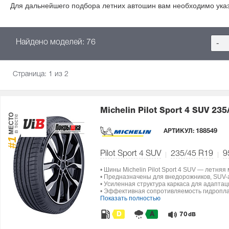
Для дальнейшего подбора летних автошин вам необходимо ука
Найдено моделей: 76
-
Страница:
1
из 2
Michelin Pilot Sport 4 SUV
235
МЕСТО
в тесте
АРТИКУЛ:
188549
#1
Pilot Sport 4 SUV
235/45 R19
9
• Шины Michelin Pilot Sport 4 SUV — летняя
• Предназначены для внедорожников, SUV-а
• Усиленная структура каркаса для адапта
• Эффективная сопротивляемость гидропла
Показать полностью
D
A
70
dB