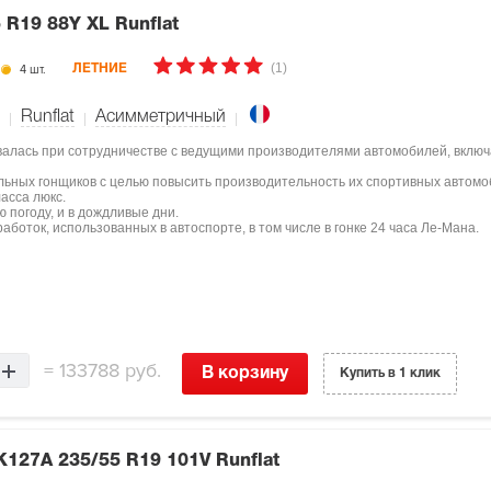
 R19 88Y XL Runflat
(1)
4 шт.
ЛЕТНИЕ
Runflat
Асимметричный
здавалась при сотрудничестве с ведущими производителями автомобилей, включа
ьных гонщиков с целью повысить производительность их спортивных автомо
асса люкс.
ую погоду, и в дождливые дни.
аботок, использованных в автоспорте, в том числе в гонке 24 часа Ле-Мана.
=
133788 руб.
В корзину
Купить в 1 клик
 K127A
235/55 R19 101V Runflat