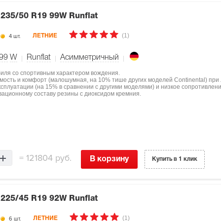
6
235/50 R19 99W Runflat
(1)
4 шт.
ЛЕТНИЕ
99
W
Runflat
Асимметричный
биля со спортивным характером вождения.
мость и комфорт (малошумная, на 10% тише других моделей Continental) при
ксплуатации (на 15% в сравнении с другими моделями) и низкое сопротивлен
овационному составу резины с диоксидом кремния.
=
121804 руб.
В корзину
Купить в 1 клик
6
225/45 R19 92W Runflat
(1)
6 шт.
ЛЕТНИЕ