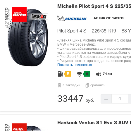
Michelin Pilot Sport 4 S
225/35
МЕСТО
в тесте
АРТИКУЛ:
142012
#2
Pilot Sport 4 S
225/35 R19
88
Y
• Летняя шина Michelin Pilot Sport 4 S со
BMW и Mercedes-Benz.
• Шина разрабатывалась для профессионал
устанавливается на мощные автомобили кл
• Pilot Sport 4 S эффективна и в жаркую сух
• Рисунок протектора создан на основе разр
Показать полностью
E
A
71
dB
в закладки
сравнить
33447
4
руб.
Hankook Ventus S1 Evo 3 SUV
МЕСТО
в тесте