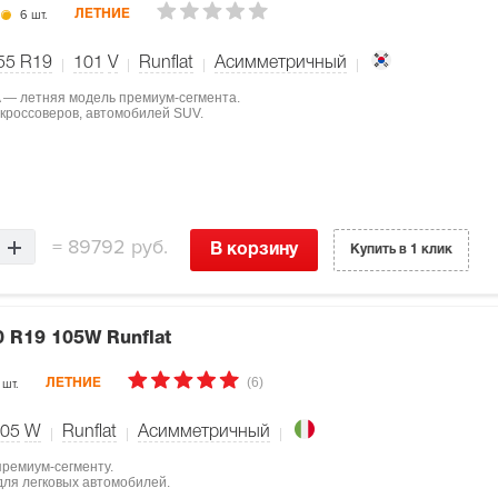
6 шт.
ЛЕТНИЕ
55 R19
101
V
Runflat
Асимметричный
A — летняя модель премиум-сегмента.
 кроссоверов, автомобилей SUV.
=
89792 руб.
В корзину
Купить в 1 клик
0 R19 105W Runflat
(6)
 шт.
ЛЕТНИЕ
05
W
Runflat
Асимметричный
 премиум-сегменту.
для легковых автомобилей.