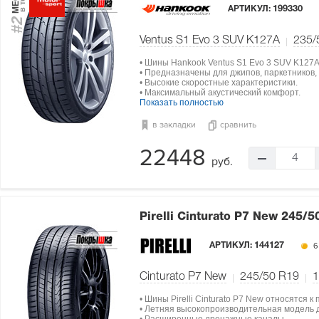
АРТИКУЛ:
199330
#2
Ventus S1 Evo 3 SUV K127A
235/
• Шины Hankook Ventus S1 Evo 3 SUV K127
• Предназначены для джипов, паркетников,
• Высокие скоростные характеристики.
• Максимальный акустический комфорт.
Показать полностью
в закладки
сравнить
22448
4
руб.
Pirelli Cinturato P7 New
245/5
АРТИКУЛ:
144127
6
Cinturato P7 New
245/50 R19
1
• Шины Pirelli Cinturato P7 New относятся к
• Летняя высокопроизводительная модель 