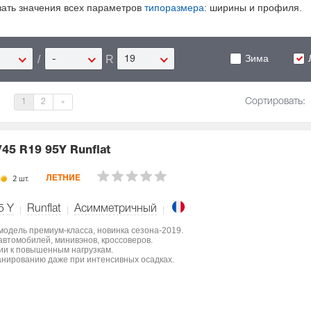
зать значения всех параметров
типоразмера
: ширины и профиля.
Зима
/
R
-
19
Сортировать:
1
2
»
/45 R19 95Y Runflat
2 шт.
ЛЕТНИЕ
5
Y
Runflat
Асимметричный
 модель премиум-класса, новинка сезона-2019.
втомобилей, минивэнов, кроссоверов.
ции к повышенным нагрузкам.
нированию даже при интенсивных осадках.