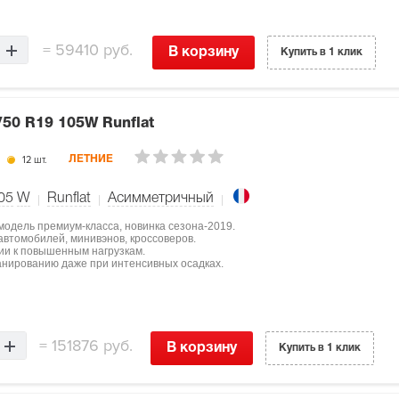
=
59410 руб.
В корзину
Купить в 1 клик
/50 R19 105W Runflat
12 шт.
ЛЕТНИЕ
05
W
Runflat
Асимметричный
 модель премиум-класса, новинка сезона-2019.
втомобилей, минивэнов, кроссоверов.
ции к повышенным нагрузкам.
нированию даже при интенсивных осадках.
=
151876 руб.
В корзину
Купить в 1 клик