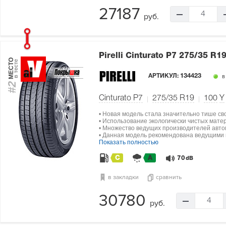
27187
4
руб.
Pirelli Cinturato P7
275/35 R19
МЕСТО
в тесте
АРТИКУЛ:
134423
в
#2
Cinturato P7
275/35 R19
100
Y
• Новая модель стала значительно тише св
• Использование экологически чистых мат
• Множество ведущих производителей авто
• Данная модель рекомендована ведущими п
Показать полностью
C
A
70
dB
в закладки
сравнить
30780
4
руб.