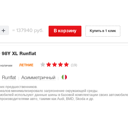
=
137940 руб.
В корзину
Купить в 1 клик
 98Y XL Runflat
(19)
 наличии
ЛЕТНИЕ
Runflat
Асимметричный
оих предшественников.
ериалов минимализировало загрязнение окружающей среды.
мобилей используют данные шины в базовой комплектации своих автомобиле
роизводителями авто, такими как Audi, BMD, Skoda и др.