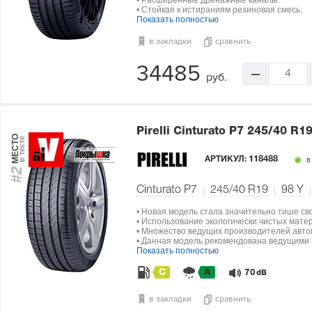
• Расширенные дренажные каналы.
• Стойкая к истираниям резиновая смесь.
Показать полностью
в закладки
сравнить
34485
4
руб.
Pirelli Cinturato P7
245/40 R19
МЕСТО
в тесте
АРТИКУЛ:
118488
в
#2
Cinturato P7
245/40 R19
98
Y
• Новая модель стала значительно тише св
• Использование экологически чистых мат
• Множество ведущих производителей авто
• Данная модель рекомендована ведущими п
Показать полностью
C
A
70
dB
в закладки
сравнить