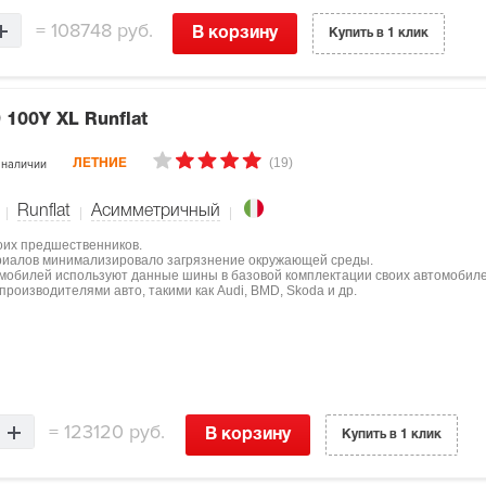
=
108748 руб.
В корзину
Купить в 1 клик
 100Y XL Runflat
(19)
 наличии
ЛЕТНИЕ
Runflat
Асимметричный
оих предшественников.
ериалов минимализировало загрязнение окружающей среды.
мобилей используют данные шины в базовой комплектации своих автомобиле
роизводителями авто, такими как Audi, BMD, Skoda и др.
=
123120 руб.
В корзину
Купить в 1 клик