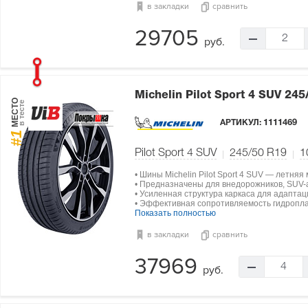
в закладки
сравнить
29705
2
руб.
Michelin Pilot Sport 4 SUV
245
МЕСТО
в тесте
АРТИКУЛ:
1111469
#1
Pilot Sport 4 SUV
245/50 R19
1
• Шины Michelin Pilot Sport 4 SUV — летняя
• Предназначены для внедорожников, SUV-а
• Усиленная структура каркаса для адапта
• Эффективная сопротивляемость гидропла
Показать полностью
в закладки
сравнить
37969
4
руб.