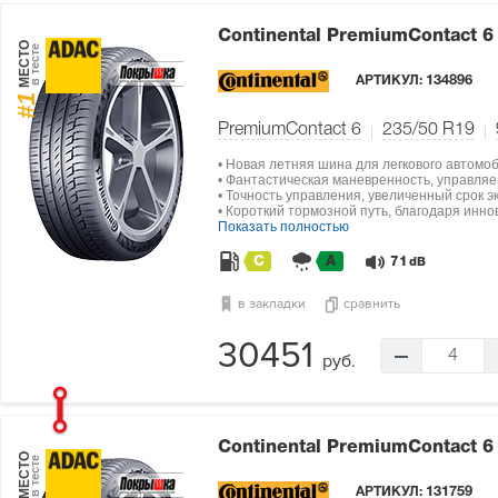
Continental PremiumContact 
МЕСТО
в тесте
АРТИКУЛ:
134896
#1
PremiumContact 6
235/50 R19
• Новая летняя шина для легкового автомо
• Фантастическая маневренность, управляе
• Точность управления, увеличенный срок э
• Короткий тормозной путь, благодаря инн
Показать полностью
C
A
71
dB
в закладки
сравнить
30451
4
руб.
Continental PremiumContact 
МЕСТО
в тесте
АРТИКУЛ:
131759