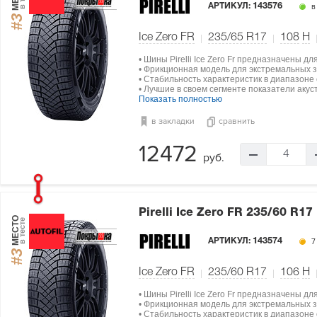
АРТИКУЛ:
143576
в
#3
Ice Zero FR
235/65 R17
108
H
• Шины Pirelli Ice Zero Fr предназначены д
• Фрикционная модель для экстремальных з
• Стабильность характеристик в диапазоне о
• Лучшие в своем сегменте показатели акус
Показать полностью
в закладки
сравнить
12472
4
руб.
Pirelli Ice Zero FR
235/60 R17
МЕСТО
в тесте
АРТИКУЛ:
143574
7
#3
Ice Zero FR
235/60 R17
106
H
• Шины Pirelli Ice Zero Fr предназначены д
• Фрикционная модель для экстремальных з
• Стабильность характеристик в диапазоне о