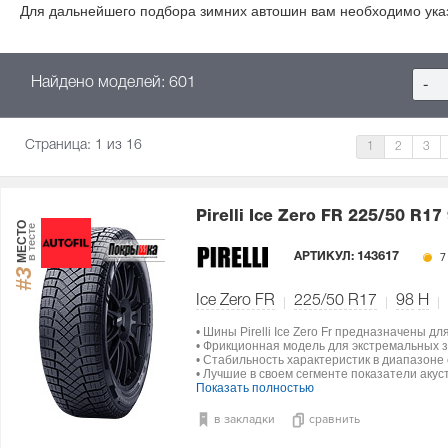
Для дальнейшего подбора зимних автошин вам необходимо ука
Найдено моделей: 601
-
Страница:
1
из 16
1
2
3
Pirelli Ice Zero FR
225/50 R17
МЕСТО
в тесте
АРТИКУЛ:
143617
7
#3
Ice Zero FR
225/50 R17
98
H
• Шины Pirelli Ice Zero Fr предназначены д
• Фрикционная модель для экстремальных з
• Стабильность характеристик в диапазоне о
• Лучшие в своем сегменте показатели акус
Показать полностью
в закладки
сравнить