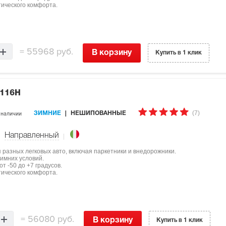
тического комфорта.
=
55968 руб.
В корзину
Купить в 1 клик
 116H
(7)
 наличии
ЗИМНИЕ
НЕШИПОВАННЫЕ
Направленный
ля разных легковых авто, включая паркетники и внедорожники.
имних условий.
т -50 до +7 градусов.
тического комфорта.
=
56080 руб.
В корзину
Купить в 1 клик