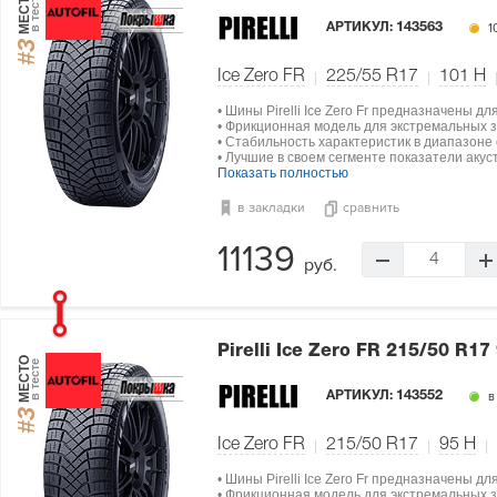
МЕСТО
в тесте
АРТИКУЛ:
143563
1
#3
Ice Zero FR
225/55 R17
101
H
• Шины Pirelli Ice Zero Fr предназначены д
• Фрикционная модель для экстремальных з
• Стабильность характеристик в диапазоне о
• Лучшие в своем сегменте показатели акус
Показать полностью
в закладки
сравнить
11139
4
руб.
Pirelli Ice Zero FR
215/50 R17
МЕСТО
в тесте
АРТИКУЛ:
143552
в
#3
Ice Zero FR
215/50 R17
95
H
• Шины Pirelli Ice Zero Fr предназначены д
• Фрикционная модель для экстремальных з