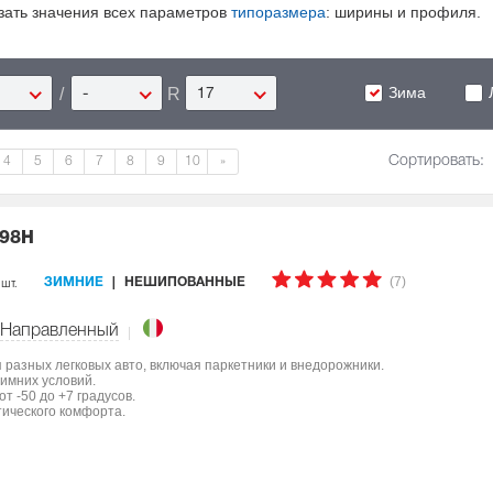
зать значения всех параметров
типоразмера
: ширины и профиля.
Зима
/
R
-
17
Сортировать:
4
5
6
7
8
9
10
»
 98H
(7)
 шт.
ЗИМНИЕ
НЕШИПОВАННЫЕ
Направленный
ля разных легковых авто, включая паркетники и внедорожники.
имних условий.
т -50 до +7 градусов.
тического комфорта.