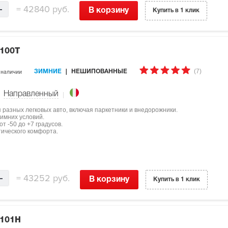
=
42840 руб.
В корзину
Купить в 1 клик
 100T
(7)
 наличии
ЗИМНИЕ
НЕШИПОВАННЫЕ
Направленный
ля разных легковых авто, включая паркетники и внедорожники.
имних условий.
т -50 до +7 градусов.
тического комфорта.
=
43252 руб.
В корзину
Купить в 1 клик
 101H