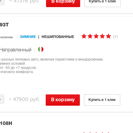
=
47376 руб.
В корзину
Купить в 1 клик
 93T
(7)
 наличии
ЗИМНИЕ
НЕШИПОВАННЫЕ
Направленный
ля разных легковых авто, включая паркетники и внедорожники.
имних условий.
т -50 до +7 градусов.
тического комфорта.
=
47900 руб.
В корзину
Купить в 1 клик
 108H