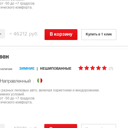
т -50 до +7 градусов.
тического комфорта.
=
46212 руб.
В корзину
Купить в 1 клик
 98H
(7)
 наличии
ЗИМНИЕ
НЕШИПОВАННЫЕ
Направленный
ля разных легковых авто, включая паркетники и внедорожники.
имних условий.
т -50 до +7 градусов.
тического комфорта.