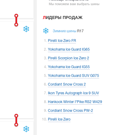
Мы поможем вам выбрать шины
ЛИДЕРЫ ПРОДАЖ
Зимние шины
R17
Pirelli Ice Zero FR
Yokohama Ice Guard IG65
Pirelli Scorpion Ice Zero 2
Yokohama Ice Guard IG55
Yokohama Ice Guard SUV G075
Cordiant Snow Cross 2
Ikon Tyres Autograph Ice 9 SUV
Hankook Winter I*Pike RS2 W429
Cordiant Snow Cross PW-2
Pirelli Ice Zero