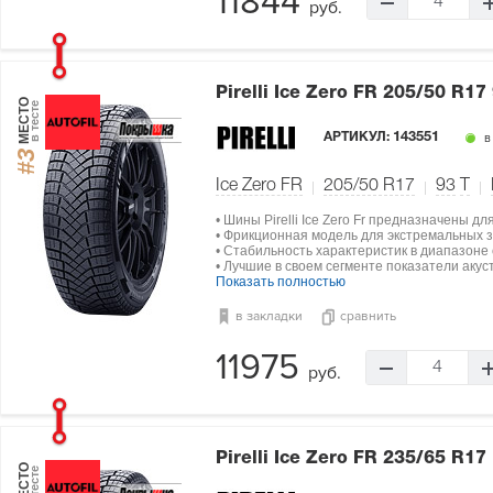
11844
4
руб.
Pirelli Ice Zero FR
205/50 R17
МЕСТО
в тесте
АРТИКУЛ:
143551
в
#3
Ice Zero FR
205/50 R17
93
T
• Шины Pirelli Ice Zero Fr предназначены д
• Фрикционная модель для экстремальных з
• Стабильность характеристик в диапазоне о
• Лучшие в своем сегменте показатели акус
Показать полностью
в закладки
сравнить
11975
4
руб.
Pirelli Ice Zero FR
235/65 R17
МЕСТО
в тесте