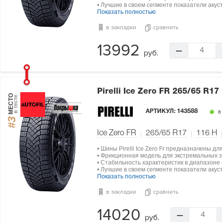
• Лучшие в своем сегменте показатели акус
Показать полностью
в закладки
сравнить
13992
4
руб.
Pirelli Ice Zero FR
265/65 R17
МЕСТО
в тесте
АРТИКУЛ:
143588
в
#3
Ice Zero FR
265/65 R17
116
H
• Шины Pirelli Ice Zero Fr предназначены д
• Фрикционная модель для экстремальных з
• Стабильность характеристик в диапазоне о
• Лучшие в своем сегменте показатели акус
Показать полностью
в закладки
сравнить
14020
4
руб.