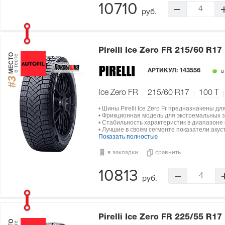
10710
4
руб.
Pirelli Ice Zero FR
215/60 R17
МЕСТО
в тесте
АРТИКУЛ:
143556
в
#3
Ice Zero FR
215/60 R17
100
T
• Шины Pirelli Ice Zero Fr предназначены д
• Фрикционная модель для экстремальных з
• Стабильность характеристик в диапазоне о
• Лучшие в своем сегменте показатели акус
Показать полностью
в закладки
сравнить
10813
4
руб.
Pirelli Ice Zero FR
225/55 R17