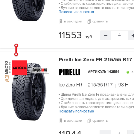
• Стабильность характеристик в диапазоне о
• Лучшие в своем сегменте показатели акус
Показать полностью
в закладки
сравнить
11553
4
руб.
Pirelli Ice Zero FR
215/55 R17
МЕСТО
в тесте
АРТИКУЛ:
143554
в
#3
Ice Zero FR
215/55 R17
98
H
• Шины Pirelli Ice Zero Fr предназначены д
• Фрикционная модель для экстремальных з
• Стабильность характеристик в диапазоне о
• Лучшие в своем сегменте показатели акус
Показать полностью
в закладки
сравнить