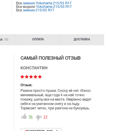
Все
зимние Yokohama 215/55 R17
Все модели
Yokohama 215/55 R17
Все
зимние 215/55 R17
66
ОПЛАТА
ДОСТАВКА
ВА
САМЫЙ ПОЛЕЗНЫЙ ОТЗЫВ
КОНСТАНТИН
Отзыв:
Резина просто пушка. Сносу ей нет. Износ
минимальный, еще года 4 на ней точно
поезжу, шипы все на месте. Уверенно ведет
себя и на укатанном снегу и на льду.
Тормозит четко, при разгоне не буксуешь.
31
12