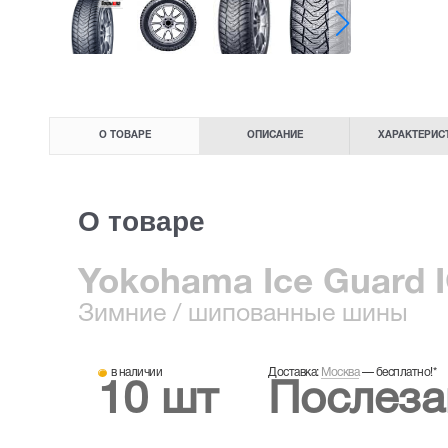
О ТОВАРЕ
ОПИСАНИЕ
ХАРАКТЕРИС
О товаре
Yokohama Ice Guard I
Зимние
/ шипованные шины
в наличии
Доставка:
Москва
—
бесплатно!
*
10 шт
Послеза