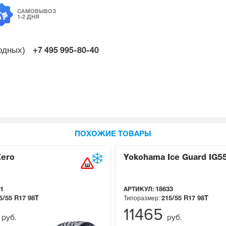
САМОВЫВОЗ
1-2 ДНЯ
ходных)
+7 495
995-80-40
ПОХОЖИЕ ТОВАРЫ
Zero
Yokohama Ice Guard IG5
1
АРТИКУЛ:
18633
Типоразмер:
5/55 R17
98T
215/55 R17
98T
2
11465
руб.
руб.