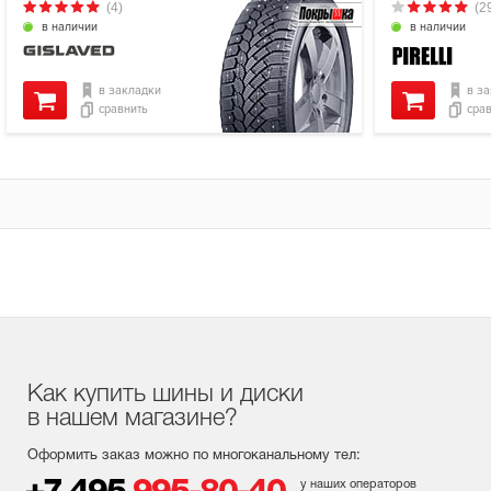
(4)
(2
в наличии
в наличии
в закладки
в з
сравнить
сра
Как купить шины и диски
в нашем магазине?
Оформить заказ можно по многоканальному тел:
у наших операторов