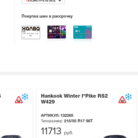
ПОСМОТРЕТЬ ВСЕ
Покупка шин в рассрочку
5
Hankook Winter I*Pike RS2
W429
АРТИКУЛ:
132265
Типоразмер:
215/55 R17
98T
11713
руб.