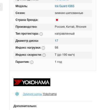
Модель:
Ice Guard IG65
Сезон:
зимние шипованные
Страна бренда:
Производство:
Россия, Китай, Япония
Тип протектора:
направленный
Диаметр диска:
17
Индекс нагрузки:
98
Индекс скорости:
T (до 190 км/ч)
Гарантия:
1 год
Зимние шины
Yokohama
Дополнительно: