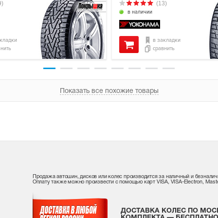
9)
(13)
в наличии
акладки
в закладки
внить
сравнить
Показать все похожие товары
Продажа автошин, дисков или колес производится за наличный и безналич
Оплату также можно произвести с помощью карт VISA, VISA-Electron, Maste
ДОСТАВКА КОЛЕС ПО МОС
КОМПЛЕКТА — БЕСПЛАТНО