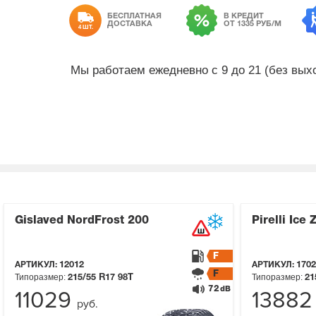
БЕСПЛАТНАЯ
В КРЕДИТ
ДОСТАВКА
ОТ 1335 РУБ/М
4 ШТ.
Мы работаем ежедневно с 9 до 21 (без вы
Gislaved NordFrost 200
Pirelli Ice 
F
АРТИКУЛ:
12012
АРТИКУЛ:
1702
F
Типоразмер:
Типоразмер:
215/55 R17
98T
21
72
dB
11029
1388
руб.