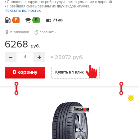
• Сплошное наружное ребро улучшает сцепление с дорогой.
• Новейшая смесь резины из двух видов каучука.
Показать полностью
F
B
71
dB
в закладки
сравнить
6268
руб.
=
25072 руб.
4
В корзину
Купить в 1 клик