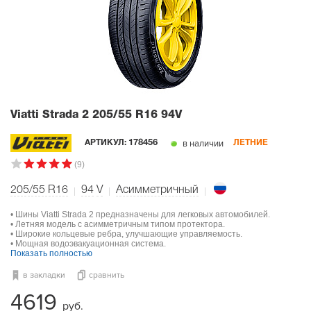
Viatti Strada 2
205/55 R16 94V
в наличии
АРТИКУЛ:
178456
ЛЕТНИЕ
(9)
205/55 R16
94
V
Асимметричный
• Шины Viatti Strada 2 предназначены для легковых автомобилей.
• Летняя модель с асимметричным типом протектора.
• Широкие кольцевые ребра, улучшающие управляемость.
• Мощная водоэвакуационная система.
Показать полностью
в закладки
сравнить
4619
руб.