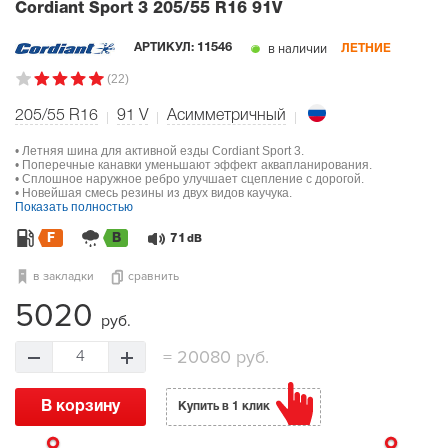
Cordiant Sport 3
205/55 R16 91V
в наличии
АРТИКУЛ:
11546
ЛЕТНИЕ
(22)
205/55 R16
91
V
Асимметричный
• Летняя шина для активной езды Cordiant Sport 3.
• Поперечные канавки уменьшают эффект аквапланирования.
• Сплошное наружное ребро улучшает сцепление с дорогой.
• Новейшая смесь резины из двух видов каучука.
Показать полностью
F
B
71
dB
в закладки
сравнить
5020
руб.
=
20080 руб.
4
В корзину
Купить в 1 клик