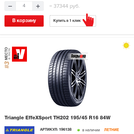
=
37344 руб.
4
В корзину
Купить в 1 клик
МЕСТО
в тесте
#3
Triangle EffeXSport TH202
195/45 R16 84W
в наличии
АРТИКУЛ:
196138
ЛЕТНИЕ