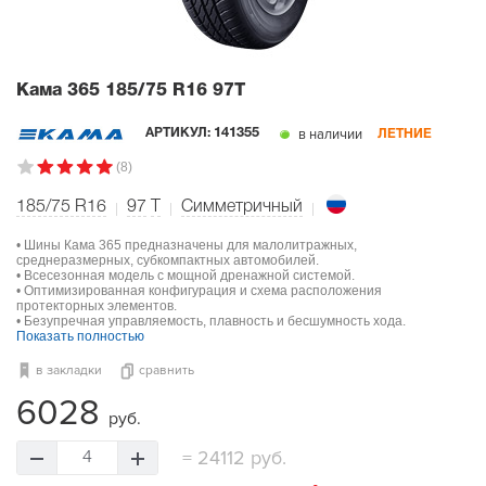
Кама 365
185/75 R16 97T
в наличии
АРТИКУЛ:
141355
ЛЕТНИЕ
(8)
185/75 R16
97
T
Симметричный
• Шины Кама 365 предназначены для малолитражных,
среднеразмерных, субкомпактных автомобилей.
• Всесезонная модель с мощной дренажной системой.
• Оптимизированная конфигурация и схема расположения
протекторных элементов.
• Безупречная управляемость, плавность и бесшумность хода.
Показать полностью
в закладки
сравнить
6028
руб.
=
24112 руб.
4