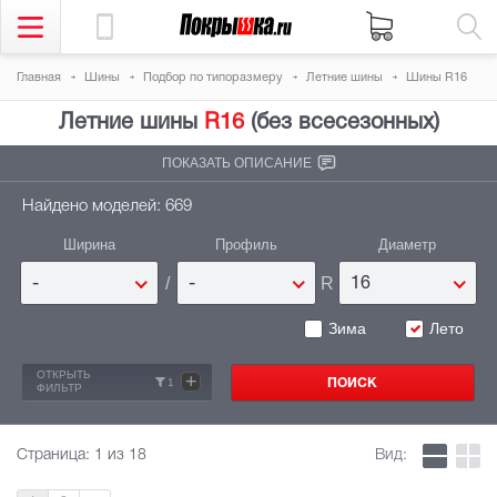
Главная
Шины
Подбор по типоразмеру
Летние шины
Шины R16
Летние шины
R16
(без всесезонных)
ПОКАЗАТЬ ОПИСАНИЕ
Найдено моделей: 669
Ширина
Профиль
Диаметр
/
R
-
-
16
Зима
Лето
ОТКРЫТЬ
+
1
ФИЛЬТР
Страница:
1
из 18
Вид: