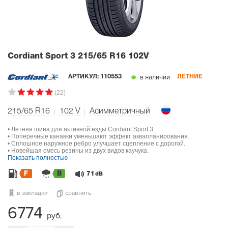
Cordiant Sport 3
215/65 R16 102V
в наличии
АРТИКУЛ:
110553
ЛЕТНИЕ
(22)
215/65 R16
102
V
Асимметричный
• Летняя шина для активной езды Cordiant Sport 3.
• Поперечные канавки уменьшают эффект аквапланирования.
• Сплошное наружное ребро улучшает сцепление с дорогой.
• Новейшая смесь резины из двух видов каучука.
Показать полностью
F
B
71
dB
в закладки
сравнить
6774
руб.