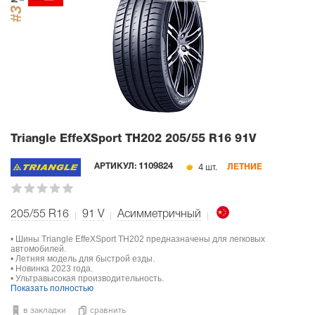
#3
Triangle EffeXSport TH202
205/55 R16 91V
4 шт.
АРТИКУЛ:
1109824
ЛЕТНИЕ
205/55 R16
91
V
Асимметричный
• Шины Triangle EffeXSport TH202 предназначены для легковых
автомобилей.
• Летняя модель для быстрой езды.
• Новинка 2023 года.
• Ультравысокая производительность.
Показать полностью
в закладки
сравнить