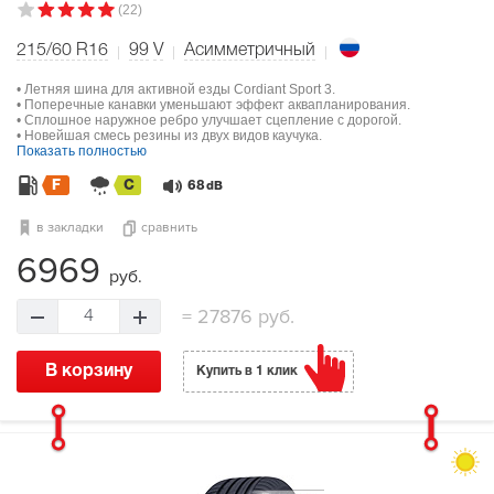
(22)
215/60 R16
99
V
Асимметричный
• Летняя шина для активной езды Cordiant Sport 3.
• Поперечные канавки уменьшают эффект аквапланирования.
• Сплошное наружное ребро улучшает сцепление с дорогой.
• Новейшая смесь резины из двух видов каучука.
Показать полностью
F
C
68
dB
в закладки
сравнить
6969
руб.
=
27876 руб.
4
В корзину
Купить в 1 клик