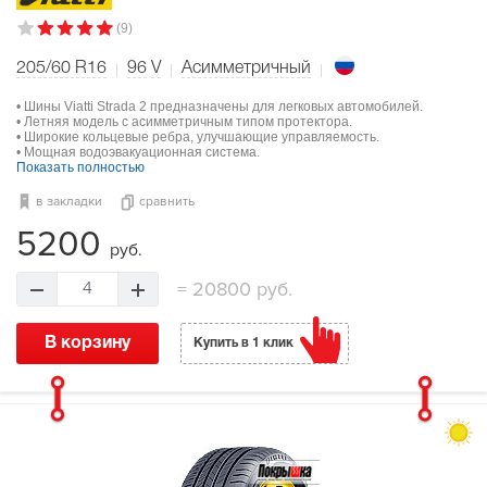
(9)
205/60 R16
96
V
Асимметричный
• Шины Viatti Strada 2 предназначены для легковых автомобилей.
• Летняя модель с асимметричным типом протектора.
• Широкие кольцевые ребра, улучшающие управляемость.
• Мощная водоэвакуационная система.
Показать полностью
в закладки
сравнить
5200
руб.
=
20800 руб.
4
В корзину
Купить в 1 клик