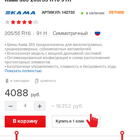
Кама 365
205/55 R16 91H
в наличии
АРТИКУЛ:
142733
ЛЕТНИЕ
(8)
205/55 R16
91
H
Симметричный
• Шины Кама 365 предназначены для малолитражных,
среднеразмерных, субкомпактных автомобилей.
• Всесезонная модель с мощной дренажной системой.
• Оптимизированная конфигурация и схема расположения
протекторных элементов.
• Безупречная управляемость, плавность и бесшумность хода.
Показать полностью
в закладки
сравнить
4088
руб.
=
16352 руб.
4
В корзину
Купить в 1 клик