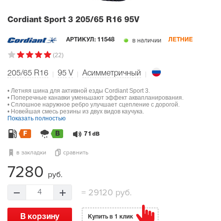
Cordiant Sport 3
205/65 R16 95V
в наличии
АРТИКУЛ:
11548
ЛЕТНИЕ
(22)
205/65 R16
95
V
Асимметричный
• Летняя шина для активной езды Cordiant Sport 3.
• Поперечные канавки уменьшают эффект аквапланирования.
• Сплошное наружное ребро улучшает сцепление с дорогой.
• Новейшая смесь резины из двух видов каучука.
Показать полностью
F
B
71
dB
в закладки
сравнить
7280
руб.
=
29120 руб.
4
В корзину
Купить в 1 клик