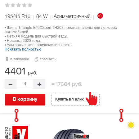
195/45 R16
84
W
Асимметричный
• Шины Triangle EffeXSport TH202 предназначены для легковых
автомобилей.
• Летняя модель для быстрой езды.
• Новинка 2023 года.
• Ультравысокая производительность.
Показать полностью
в закладки
сравнить
4401
руб.
=
17604 руб.
4
В корзину
Купить в 1 клик
МЕСТО
в тесте