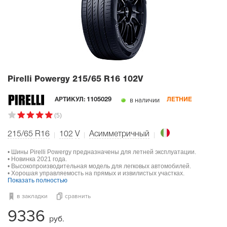
Pirelli Powergy
215/65 R16 102V
в наличии
АРТИКУЛ:
1105029
ЛЕТНИЕ
(5)
215/65 R16
102
V
Асимметричный
• Шины Pirelli Powergy предназначены для летней эксплуатации.
• Новинка 2021 года.
• Высокопроизводительная модель для легковых автомобилей.
• Хорошая управляемость на прямых и извилистых участках.
Показать полностью
в закладки
сравнить
9336
руб.