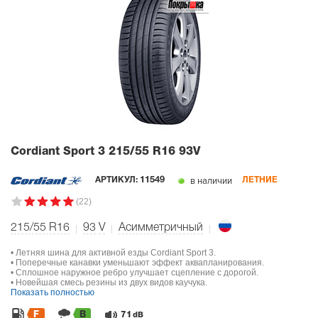
Cordiant Sport 3
215/55 R16 93V
в наличии
АРТИКУЛ:
11549
ЛЕТНИЕ
(22)
215/55 R16
93
V
Асимметричный
• Летняя шина для активной езды Cordiant Sport 3.
• Поперечные канавки уменьшают эффект аквапланирования.
• Сплошное наружное ребро улучшает сцепление с дорогой.
• Новейшая смесь резины из двух видов каучука.
Показать полностью
F
B
71
dB