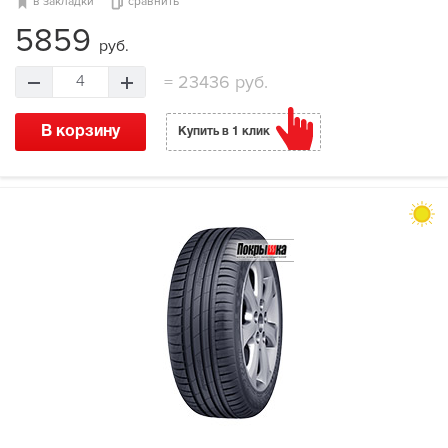
в закладки
сравнить
5859
руб.
=
23436 руб.
4
В корзину
Купить в 1 клик