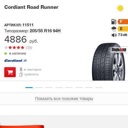
Cordiant Road Runner
F
11511
АРТИКУЛ:
E
Типоразмер:
205/55 R16
94H
73
4886
dB
руб.
(38)
в наличии
в закладки
сравнить
Показать все похожие товары